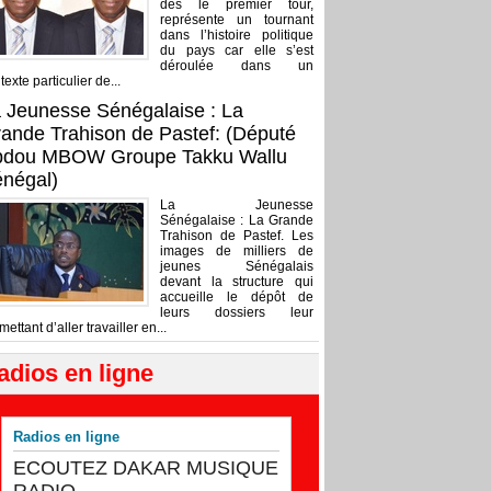
dès le premier tour,
représente un tournant
dans l’histoire politique
du pays car elle s’est
déroulée dans un
texte particulier de...
 Jeunesse Sénégalaise : La
ande Trahison de Pastef: (Député
bdou MBOW Groupe Takku Wallu
négal)
La Jeunesse
Sénégalaise : La Grande
Trahison de Pastef. Les
images de milliers de
jeunes Sénégalais
devant la structure qui
accueille le dépôt de
leurs dossiers leur
mettant d’aller travailler en...
adios en ligne
Radios en ligne
ECOUTEZ DAKAR MUSIQUE
RADIO