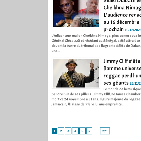
Sidiki Diabaté v
Cheikhna Nimag
L’audience renv
au 16 décembre
prochain
10/12/202
L’influenceur malien Cheikhna Nimaga, plus connu sous l
Général Chico 223 et résidant au Sénégal, a été attrait ce
devant la barre du tribunal des flagrants délits de Dakar,
une...
Jimmy Cliff s’étei
flamme universe
reggae perd l’un
ses géants
26/11/
Le monde de la musique
perdre l’un de ses piliers : Jimmy Cliff, né James Chamber
mort ce 24 novembre à 81 ans. Figure majeure du reggae
jamaïcain, il laisse derrière lui une empreinte...
1
2
3
4
5
»
...
275