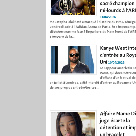
sacré champion
mi-lourds à l’A
11/04/2026
Moustapha Diakhaté a marqué l’histoire du MMA sénégal
vendredi soir à l’Adidas Arena de Paris. En s'imposant p
décision unanime face à Begai lors du Main Event de l’ARE
s'empare de la...
Kanye West inte
d'entrée au Ro
Uni
10/04/2026
Le rappeur américain K
West, qui devait être en
d'affiche d'un festival 
en juillet à Londres, a été interdit d'entrer au Royaume-U
de ses propos antisémites ces...
Affaire Mame Dio
juge écarte la
détention et im
un bracelet