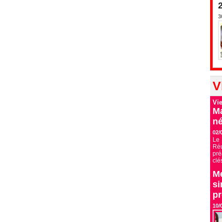
3
V
Vi
Ma
né
02/
Le 
Ré
pré
clé
Me
si
p
10/