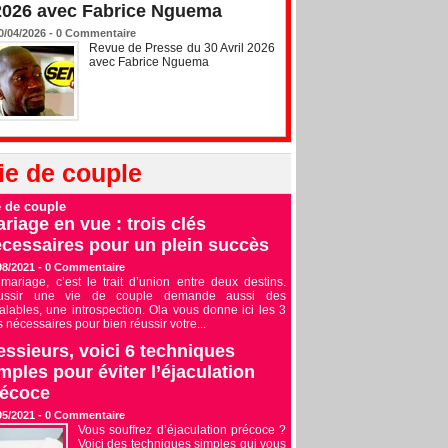
2026 avec Fabrice Nguema
0/04/2026 -
0
Commentaire
Revue de Presse du 30 Avril 2026
avec Fabrice Nguema
ie de couple
e de couple
riage en vue : trois clés
cessaires pour un plein succès
08/2021 -
0
Commentaire
mariage, c’est le trait d’union entre deux destins.
ussir une vie de couple demande aussi des
alables, une introspection. Ola vous donne ici les 3
s nécessaires pour bien réussir votre...
ssieurs, voici 6 techniques
mples pour éviter l’éjaculation
récoce
05/2021 -
0
Commentaire
Vous souffrez d’éjaculation précoce ?
Voici des techniques simples qui vous