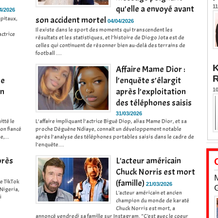
qu’elle a envoyé avant
11
4/2026
apitaux,
son accident mortel
04/04/2026
Il existe dans le sport des moments qui transcendent les
actrice
résultats et les statistiques, et l’histoire de Diogo Jota est de
celles qui continuent de résonner bien au-delà des terrains de
football ....
K
Affaire Mame Dior :
ne
l’enquête s’élargit
en
après l’exploitation
10
des téléphones saisis
31/03/2026
itté le
L’affaire impliquant l’actrice Bigué Diop, alias Mame Dior, et sa
son fiancé
proche Déguène Ndiaye, connaît un développement notable
,...
après l’analyse des téléphones portables saisis dans le cadre de
l’enquête....
près
L'acteur américain
Chuck Norris est mort
se TikTok
(famille)
21/03/2026
 Nigeria,
L'acteur américain et ancien
i
champion du monde de karaté
Chuck Norris est mort, a
annoncé vendredi sa famille sur Instagram. "C'est avec le coeur