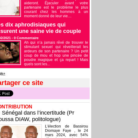
aideront. Éjaculer avant votre
partenaire est le problème le plus
courant chez les hommes à un
moment donné de leur vie....
s dix aphrodisiaques qui
surent une saine vie de couple
02/2021 -
0
Commentaire
Ah qui n’a jamais rêvé de trouver le
stimulant sexuel qui réveillerait les
ardeurs de son partenaire ? Un petit
coup de mou et hop une pincée de
poudre magique et ça repart ! Mais
quels sont les...
le+
rtager ce site
ONTRIBUTION
 Sénégal dans l’incertitude (Pr
ussa DIAW, politologue)
L’élection de Bassirou
Diomaye Faye , le 24
mars 2024, avec 54%