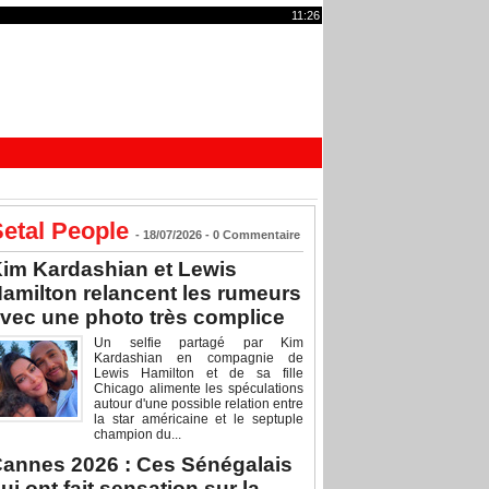
11:26
etal People
- 18/07/2026 -
0
Commentaire
im Kardashian et Lewis
amilton relancent les rumeurs
vec une photo très complice
Un selfie partagé par Kim
Kardashian en compagnie de
Lewis Hamilton et de sa fille
Chicago alimente les spéculations
autour d'une possible relation entre
la star américaine et le septuple
champion du...
annes 2026 : Ces Sénégalais
ui ont fait sensation sur la