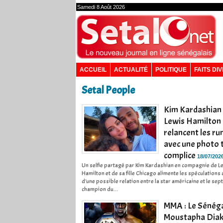
Samedi 8 Août 2026
ACCUEIL
ACTUALITÉ
POLITIQUE
FAITS DI
Setal People
Kim Kardashian
Lewis Hamilton
relancent les r
avec une photo 
complice
18/07/202
Un selfie partagé par Kim Kardashian en compagnie de L
Hamilton et de sa fille Chicago alimente les spéculations
d'une possible relation entre la star américaine et le sep
champion du...
MMA : Le Sénéga
Moustapha Dia