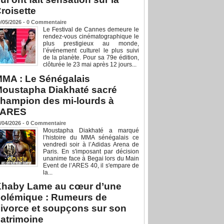
roisette
/05/2026 -
0
Commentaire
Le Festival de Cannes demeure le
rendez-vous cinématographique le
plus prestigieux au monde,
l’événement culturel le plus suivi
de la planète. Pour sa 79e édition,
clôturée le 23 mai après 12 jours...
MA : Le Sénégalais
oustapha Diakhaté sacré
hampion des mi-lourds à
’ARES
/04/2026 -
0
Commentaire
Moustapha Diakhaté a marqué
l’histoire du MMA sénégalais ce
vendredi soir à l’Adidas Arena de
Paris. En s'imposant par décision
unanime face à Begai lors du Main
Event de l’ARES 40, il s'empare de
la...
haby Lame au cœur d’une
olémique : Rumeurs de
ivorce et soupçons sur son
atrimoine