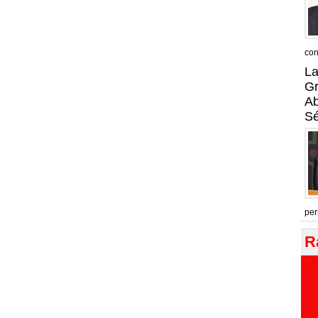
con
La
Gr
A
Sé
per
R