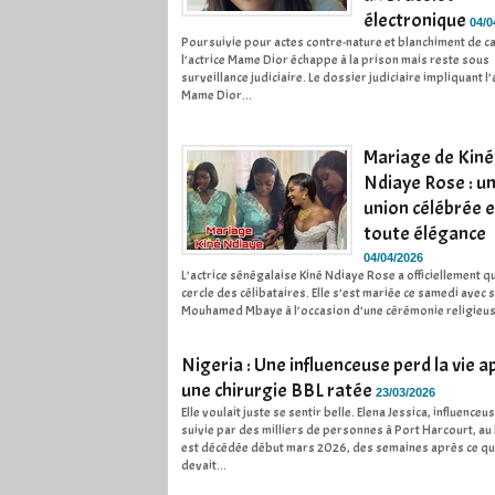
électronique
04/0
Poursuivie pour actes contre-nature et blanchiment de c
l’actrice Mame Dior échappe à la prison mais reste sous
surveillance judiciaire. Le dossier judiciaire impliquant l’
Mame Dior...
Mariage de Kiné
Ndiaye Rose : u
union célébrée 
toute élégance
04/04/2026
L’actrice sénégalaise Kiné Ndiaye Rose a officiellement qu
cercle des célibataires. Elle s’est mariée ce samedi avec 
Mouhamed Mbaye à l’occasion d’une cérémonie religieuse
Nigeria : Une influenceuse perd la vie a
une chirurgie BBL ratée
23/03/2026
Elle voulait juste se sentir belle. Elena Jessica, influenceu
suivie par des milliers de personnes à Port Harcourt, au
est décédée début mars 2026, des semaines après ce qu
devait...