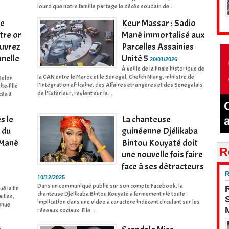
lourd que notre famille partage le décès soudain de...
se
Keur Massar : Sadio
ntre or
Mané immortalisé aux
ouvrez
Parcelles Assainies
nnelle
Unité 5
20/01/2026
À veille de la finale historique de
la CAN entre le Maroc et le Sénégal, Cheikh Niang, ministre de
 Selon
l’Intégration africaine, des Affaires étrangères et des Sénégalais
te-fille
de l’Extérieur, revient sur la...
cée à
s le
La chanteuse
 du
guinéenne Djélikaba
 Mané
Bintou Kouyaté doit
R
une nouvelle fois faire
face à ses détracteurs
R
10/12/2025
Dans un communiqué publié sur son compte Facebook, la
é la fin
chanteuse Djélikaba Bintou Kouyaté a fermement nié toute
illes,
implication dans une vidéo à caractère indécent circulant sur les
enue
réseaux sociaux. Elle...