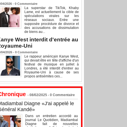
/04/2026 -
0
Commentaire
La superstar de TikTok, Khaby
Lame, est actuellement la cible de
spéculations virales sur les
réseaux sociaux. Entre une
supposée procédure de divorce et
des accusations de dissimulation
de biens au...
anye West interdit d'entrée au
Royaume-Uni
/04/2026 -
0
Commentaire
Le rappeur américain Kanye West,
qui devait être en tête d'affiche d'un
festival de musique en juillet à
Londres, a été interdit d'entrer au
Royaume-Uni à cause de ses
propos antisémites ces...
Chronique
- 08/02/2025 -
0
Commentaire
Madiambal Diagne «J'ai appelé le
Général Kandé»
Dans un entretien accordé au
journal Le Quotidien, Madiambal
Diagne fait de nouvelles