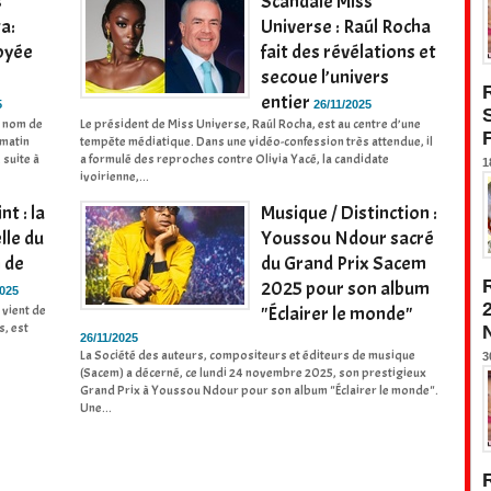
s
Scandale Miss
a:
Universe : Raúl Rocha
oyée
fait des révélations et
secoue l’univers
entier
5
26/11/2025
e nom de
Le président de Miss Universe, Raúl Rocha, est au centre d’une
 matin
tempête médiatique. Dans une vidéo-confession très attendue, il
 suite à
a formulé des reproches contre Olivia Yacé, la candidate
1
ivoirienne,...
nt : la
Musique / Distinction :
lle du
Youssou Ndour sacré
 de
du Grand Prix Sacem
2025 pour son album
2025
 vient de
"Éclairer le monde"
s, est
26/11/2025
La Société des auteurs, compositeurs et éditeurs de musique
3
(Sacem) a décerné, ce lundi 24 novembre 2025, son prestigieux
Grand Prix à Youssou Ndour pour son album "Éclairer le monde".
Une...