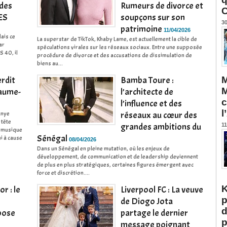
 des
Rumeurs de divorce et
C
RES
soupçons sur son
30
patrimoine
11/04/2026
ais ce
La superstar de TikTok, Khaby Lame, est actuellement la cible de
ar
spéculations virales sur les réseaux sociaux. Entre une supposée
S 40, il
procédure de divorce et des accusations de dissimulation de
biens au...
rdit
Bamba Toure :
M
M
yaume-
l’architecte de
c
l’influence et des
l
anye
réseaux au cœur des
 tête
grandes ambitions du
11
de musique
Sénégal
ni à cause
08/04/2026
Dans un Sénégal en pleine mutation, où les enjeux de
développement, de communication et de leadership deviennent
de plus en plus stratégiques, certaines figures émergent avec
force et discrétion....
K
r : le
Liverpool FC : La veuve
p
de Diogo Jota
d
pose
partage le dernier
p
message poignant