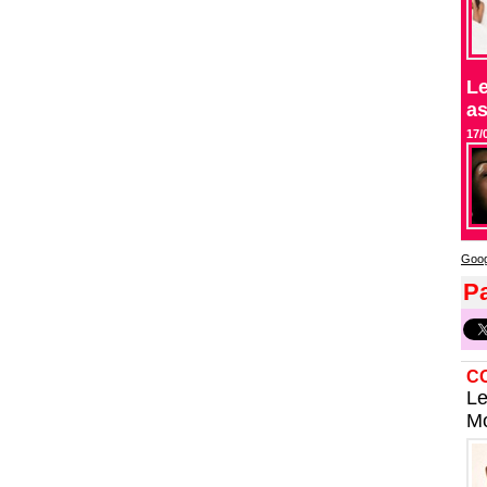
Le
as
17/
Goog
Pa
C
Le
Mo