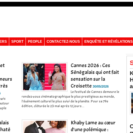
VERS
SPORT
PEOPLE
CONTACTEZ-NOUS
ENQUÊTE ET RÉVÉLATIONS
S
 et
Cannes 2026 : Ces
Sénégalais qui ont fait
K
umeurs
sensation sur la
H
très
Croisette
a
30/05/2026
Le Festival de Cannes demeure le
6
rendez-vous cinématographique le plus prestigieux au monde,
ewis
l’événement culturel le plus suivi de la planète. Pour sa 79e
 autour
édition, clôturée le 23 mai après 12 jours...
tuple
lais
Khaby Lame au cœur
C
khaté
d’une polémique :
q