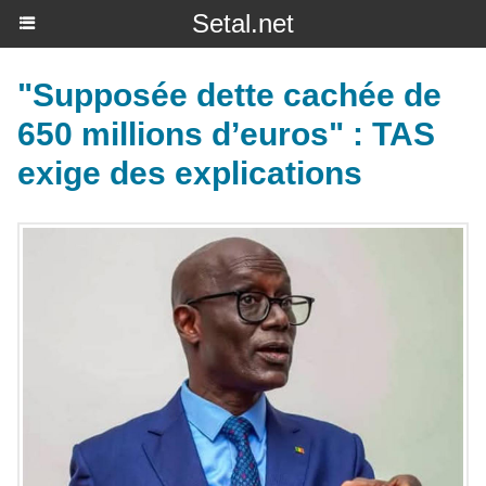
Setal.net
"Supposée dette cachée de
650 millions d’euros" : TAS
exige des explications