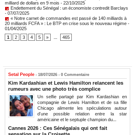
milliard de dollars en 9 mois
- 22/10/2025
Endettement du Sénégal : un économiste contredit Barclays
- 07/07/2025
« Notre carnet de commandes est passé de 140 milliards à
20 milliards FCFA » : Le BTP en crise sous le nouveau régime
-
01/04/2025
1
2
3
4
5
»
...
465
Setal People
- 18/07/2026 -
0
Commentaire
Kim Kardashian et Lewis Hamilton relancent les
rumeurs avec une photo très complice
Un selfie partagé par Kim Kardashian en
compagnie de Lewis Hamilton et de sa fille
Chicago alimente les spéculations autour
d'une possible relation entre la star
américaine et le septuple champion du...
Cannes 2026 : Ces Sénégalais qui ont fait
sensation sur la Croisette