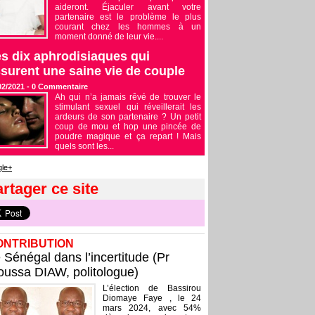
aideront. Éjaculer avant votre
partenaire est le problème le plus
courant chez les hommes à un
moment donné de leur vie....
s dix aphrodisiaques qui
surent une saine vie de couple
02/2021 -
0
Commentaire
Ah qui n’a jamais rêvé de trouver le
stimulant sexuel qui réveillerait les
ardeurs de son partenaire ? Un petit
coup de mou et hop une pincée de
poudre magique et ça repart ! Mais
quels sont les...
le+
rtager ce site
ONTRIBUTION
 Sénégal dans l’incertitude (Pr
ussa DIAW, politologue)
L’élection de Bassirou
Diomaye Faye , le 24
mars 2024, avec 54%