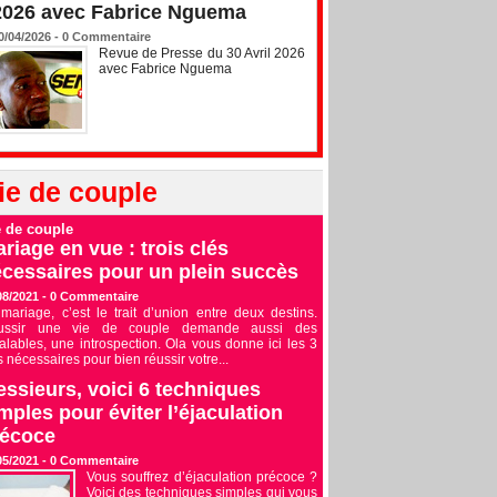
2026 avec Fabrice Nguema
0/04/2026 -
0
Commentaire
Revue de Presse du 30 Avril 2026
avec Fabrice Nguema
ie de couple
e de couple
riage en vue : trois clés
cessaires pour un plein succès
08/2021 -
0
Commentaire
mariage, c’est le trait d’union entre deux destins.
ussir une vie de couple demande aussi des
alables, une introspection. Ola vous donne ici les 3
s nécessaires pour bien réussir votre...
ssieurs, voici 6 techniques
mples pour éviter l’éjaculation
récoce
05/2021 -
0
Commentaire
Vous souffrez d’éjaculation précoce ?
Voici des techniques simples qui vous