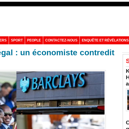
VERS
SPORT
PEOPLE
CONTACTEZ-NOUS
ENQUÊTE ET RÉVÉLATIONS
al : un économiste contredit
S
K
H
a
C
q