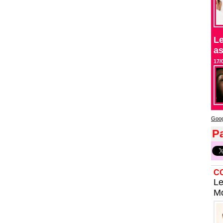
Le
as
17/
Goog
Pa
C
Le
Mo