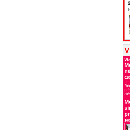
3
V
Vi
Ma
né
02/
Le 
Ré
pré
clé
Me
si
p
10/