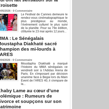
roisette
/05/2026 -
0
Commentaire
Le Festival de Cannes demeure le
rendez-vous cinématographique le
plus prestigieux au monde,
l’événement culturel le plus suivi
de la planète. Pour sa 79e édition,
clôturée le 23 mai après 12 jours...
MA : Le Sénégalais
oustapha Diakhaté sacré
hampion des mi-lourds à
’ARES
/04/2026 -
0
Commentaire
Moustapha Diakhaté a marqué
l’histoire du MMA sénégalais ce
vendredi soir à l’Adidas Arena de
Paris. En s'imposant par décision
unanime face à Begai lors du Main
Event de l’ARES 40, il s'empare de
la...
haby Lame au cœur d’une
olémique : Rumeurs de
ivorce et soupçons sur son
atrimoine