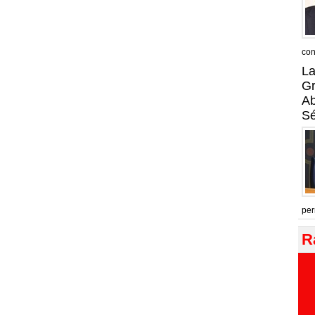
con
La
Gr
A
Sé
per
R