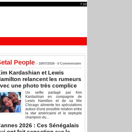
7:10
etal People
- 18/07/2026 -
0
Commentaire
im Kardashian et Lewis
amilton relancent les rumeurs
vec une photo très complice
Un selfie partagé par Kim
Kardashian en compagnie de
Lewis Hamilton et de sa fille
Chicago alimente les spéculations
autour d'une possible relation entre
la star américaine et le septuple
champion du...
annes 2026 : Ces Sénégalais
ui ont fait sensation sur la