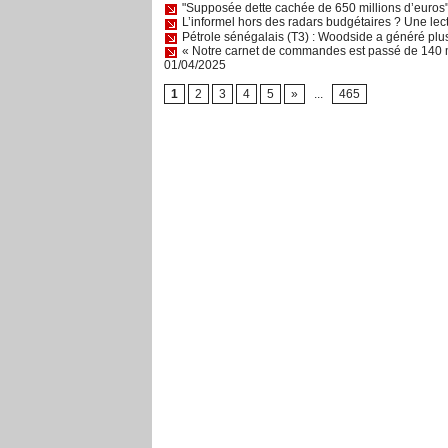
"Supposée dette cachée de 650 millions d’euros" 
L’informel hors des radars budgétaires ? Une lec
Pétrole sénégalais (T3) : Woodside a généré plus 
« Notre carnet de commandes est passé de 140 mi
01/04/2025
1
2
3
4
5
»
...
465