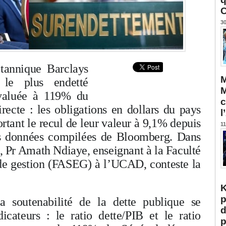
C
30
tannique Barclays
M
 le plus endetté
M
évaluée à 119% du
c
ecte : les obligations en dollars du pays
l
ortant le recul de leur valeur à 9,1% depuis
11
les données compilées de Bloomberg. Dans
l, Pr Amath Ndiaye, enseignant à la Faculté
de gestion (FASEG) à l’UCAD, conteste la
K
p
a soutenabilité de la dette publique se
d
cateurs : le ratio dette/PIB et le ratio
p