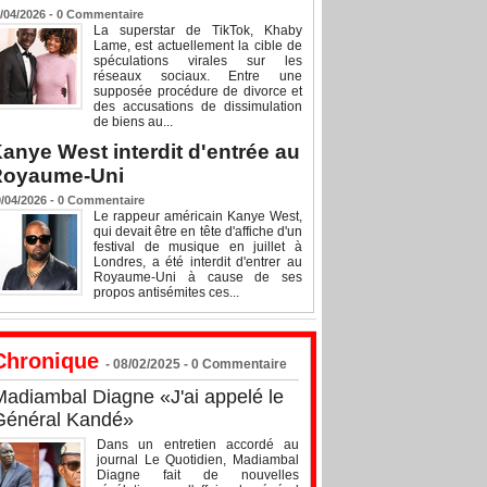
/04/2026 -
0
Commentaire
La superstar de TikTok, Khaby
Lame, est actuellement la cible de
spéculations virales sur les
réseaux sociaux. Entre une
supposée procédure de divorce et
des accusations de dissimulation
de biens au...
anye West interdit d'entrée au
Royaume-Uni
/04/2026 -
0
Commentaire
Le rappeur américain Kanye West,
qui devait être en tête d'affiche d'un
festival de musique en juillet à
Londres, a été interdit d'entrer au
Royaume-Uni à cause de ses
propos antisémites ces...
Chronique
- 08/02/2025 -
0
Commentaire
Madiambal Diagne «J'ai appelé le
Général Kandé»
Dans un entretien accordé au
journal Le Quotidien, Madiambal
Diagne fait de nouvelles