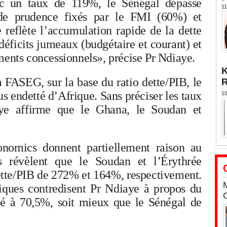
Avec un taux de 119%, le Sénégal dépasse
11
 de prudence fixés par le FMI (60%) et
eflète l’accumulation rapide de la dette
déficits jumeaux (budgétaire et courant) et
ments concessionnels», précise Pr Ndiaye.
K
a FASEG, sur la base du ratio dette/PIB, le
us endetté d’Afrique. Sans préciser les taux
10
ye affirme que le Ghana, le Soudan et
nomics donnent partiellement raison au
s révèlent que le Soudan et l’Érythrée
dette/PIB de 272% et 164%, respectivement.
tiques contredisent Pr Ndiaye à propos du
mé à 70,5%, soit mieux que le Sénégal de