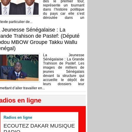
dès le premier tour,
représente un tournant
dans l’histoire politique
du pays car elle s’est
déroulée dans un
texte particulier de...
 Jeunesse Sénégalaise : La
ande Trahison de Pastef: (Député
bdou MBOW Groupe Takku Wallu
négal)
La Jeunesse
Sénégalaise : La Grande
Trahison de Pastef. Les
images de milliers de
jeunes Sénégalais
devant la structure qui
accueille le dépôt de
leurs dossiers leur
mettant d’aller travailler en...
adios en ligne
Radios en ligne
ECOUTEZ DAKAR MUSIQUE
RADIO