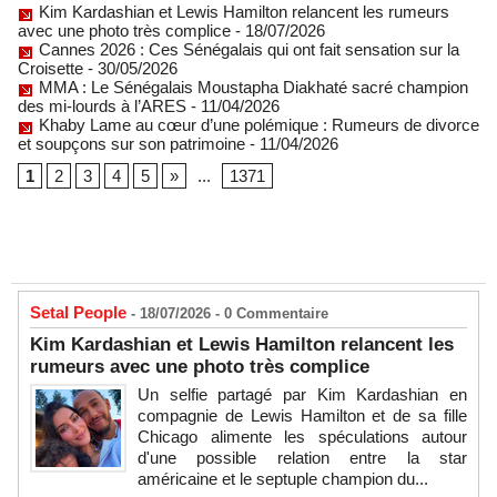
Kim Kardashian et Lewis Hamilton relancent les rumeurs
avec une photo très complice
- 18/07/2026
Cannes 2026 : Ces Sénégalais qui ont fait sensation sur la
Croisette
- 30/05/2026
MMA : Le Sénégalais Moustapha Diakhaté sacré champion
des mi-lourds à l’ARES
- 11/04/2026
Khaby Lame au cœur d’une polémique : Rumeurs de divorce
et soupçons sur son patrimoine
- 11/04/2026
1
2
3
4
5
»
...
1371
Setal People
- 18/07/2026 -
0
Commentaire
Kim Kardashian et Lewis Hamilton relancent les
rumeurs avec une photo très complice
Un selfie partagé par Kim Kardashian en
compagnie de Lewis Hamilton et de sa fille
Chicago alimente les spéculations autour
d'une possible relation entre la star
américaine et le septuple champion du...