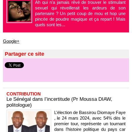
Ah qui n’a jamais rêvé de trouver le stimulant
sexuel qui réveillerait les ardeurs de son
partenaire ? Un petit coup de mou et hop une
pincée de poudre magique et ça repart ! Mais
quels sont les...
Google+
Partager ce site
CONTRIBUTION
Le Sénégal dans l’incertitude (Pr Moussa DIAW,
politologue)
L’élection de Bassirou Diomaye Faye
, le 24 mars 2024, avec 54% dès le
premier tour, représente un tournant
dans l’histoire politique du pays car