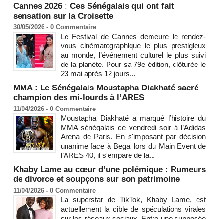
Cannes 2026 : Ces Sénégalais qui ont fait
sensation sur la Croisette
30/05/2026 -
0
Commentaire
Le Festival de Cannes demeure le rendez-
vous cinématographique le plus prestigieux
au monde, l’événement culturel le plus suivi
de la planète. Pour sa 79e édition, clôturée le
23 mai après 12 jours...
MMA : Le Sénégalais Moustapha Diakhaté sacré
champion des mi-lourds à l’ARES
11/04/2026 -
0
Commentaire
Moustapha Diakhaté a marqué l’histoire du
MMA sénégalais ce vendredi soir à l’Adidas
Arena de Paris. En s'imposant par décision
unanime face à Begai lors du Main Event de
l’ARES 40, il s'empare de la...
Khaby Lame au cœur d’une polémique : Rumeurs
de divorce et soupçons sur son patrimoine
11/04/2026 -
0
Commentaire
La superstar de TikTok, Khaby Lame, est
actuellement la cible de spéculations virales
sur les réseaux sociaux. Entre une supposée