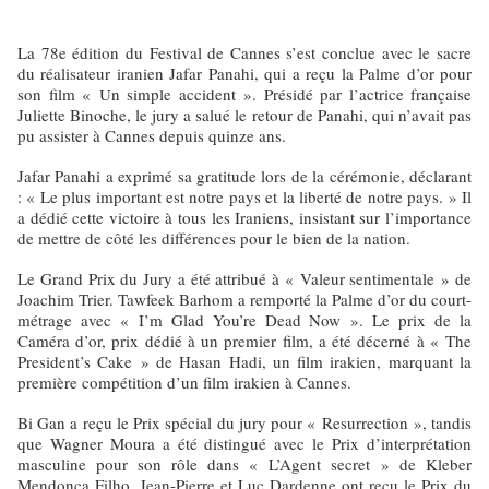
La 78e édition du Festival de Cannes s’est conclue avec le sacre
du réalisateur iranien Jafar Panahi, qui a reçu la Palme d’or pour
son film « Un simple accident ». Présidé par l’actrice française
Juliette Binoche, le jury a salué le retour de Panahi, qui n’avait pas
pu assister à Cannes depuis quinze ans.
Jafar Panahi a exprimé sa gratitude lors de la cérémonie, déclarant
: « Le plus important est notre pays et la liberté de notre pays. » Il
a dédié cette victoire à tous les Iraniens, insistant sur l’importance
de mettre de côté les différences pour le bien de la nation.
Le Grand Prix du Jury a été attribué à « Valeur sentimentale » de
Joachim Trier. Tawfeek Barhom a remporté la Palme d’or du court-
métrage avec « I’m Glad You’re Dead Now ». Le prix de la
Caméra d’or, prix dédié à un premier film, a été décerné à « The
President’s Cake » de Hasan Hadi, un film irakien, marquant la
première compétition d’un film irakien à Cannes.
Bi Gan a reçu le Prix spécial du jury pour « Resurrection », tandis
que Wagner Moura a été distingué avec le Prix d’interprétation
masculine pour son rôle dans « L’Agent secret » de Kleber
Mendonça Filho. Jean-Pierre et Luc Dardenne ont reçu le Prix du