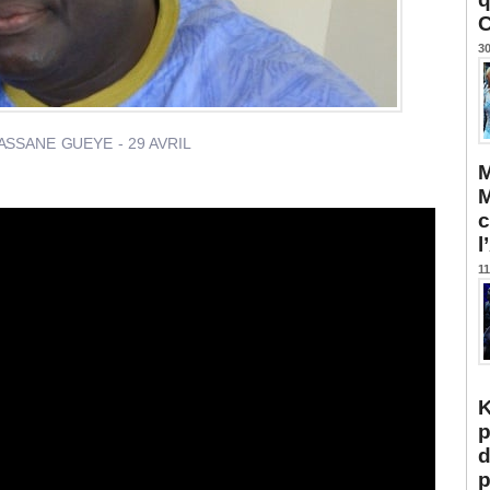
C
30
SSANE GUEYE - 29 AVRIL
M
M
c
l
11
K
p
d
p