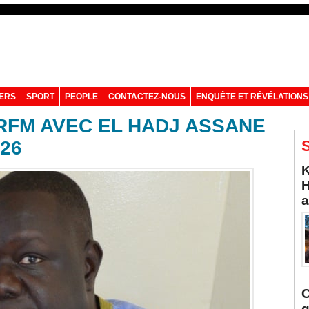
VERS
SPORT
PEOPLE
CONTACTEZ-NOUS
ENQUÊTE ET RÉVÉLATIONS
RFM AVEC EL HADJ ASSANE
026
S
K
H
a
C
q