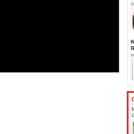
11
K
10