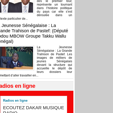
dès le premier tour,
représente un tournant
dans l’histoire politique
du pays car elle s’est
déroulée dans un
texte particulier de...
 Jeunesse Sénégalaise : La
ande Trahison de Pastef: (Député
bdou MBOW Groupe Takku Wallu
négal)
La Jeunesse
Sénégalaise : La Grande
Trahison de Pastef. Les
images de milliers de
jeunes Sénégalais
devant la structure qui
accueille le dépôt de
leurs dossiers leur
mettant d’aller travailler en...
adios en ligne
Radios en ligne
ECOUTEZ DAKAR MUSIQUE
RADIO