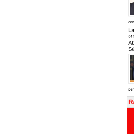
con
La
Gr
A
Sé
per
R