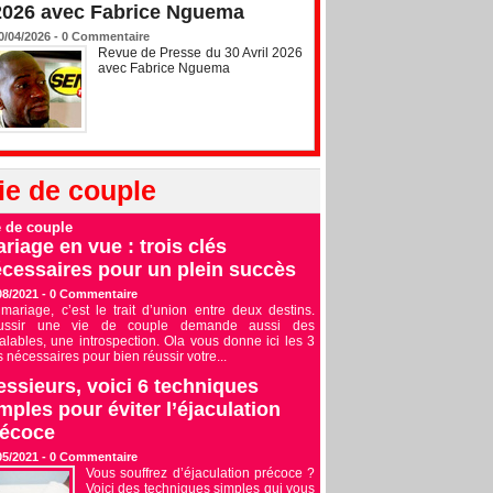
2026 avec Fabrice Nguema
0/04/2026 -
0
Commentaire
Revue de Presse du 30 Avril 2026
avec Fabrice Nguema
ie de couple
e de couple
riage en vue : trois clés
cessaires pour un plein succès
08/2021 -
0
Commentaire
mariage, c’est le trait d’union entre deux destins.
ussir une vie de couple demande aussi des
alables, une introspection. Ola vous donne ici les 3
s nécessaires pour bien réussir votre...
ssieurs, voici 6 techniques
mples pour éviter l’éjaculation
récoce
05/2021 -
0
Commentaire
Vous souffrez d’éjaculation précoce ?
Voici des techniques simples qui vous