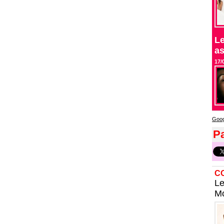
Le
as
17/
Goog
Pa
C
Le
Mo