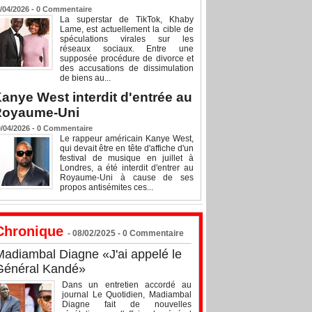
/04/2026 -
0
Commentaire
La superstar de TikTok, Khaby
Lame, est actuellement la cible de
spéculations virales sur les
réseaux sociaux. Entre une
supposée procédure de divorce et
des accusations de dissimulation
de biens au...
anye West interdit d'entrée au
Royaume-Uni
/04/2026 -
0
Commentaire
Le rappeur américain Kanye West,
qui devait être en tête d'affiche d'un
festival de musique en juillet à
Londres, a été interdit d'entrer au
Royaume-Uni à cause de ses
propos antisémites ces...
Chronique
- 08/02/2025 -
0
Commentaire
Madiambal Diagne «J'ai appelé le
Général Kandé»
Dans un entretien accordé au
journal Le Quotidien, Madiambal
Diagne fait de nouvelles