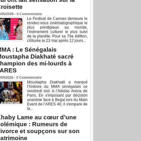
roisette
/05/2026 -
0
Commentaire
Le Festival de Cannes demeure le
rendez-vous cinématographique le
plus prestigieux au monde,
l’événement culturel le plus suivi
de la planète. Pour sa 79e édition,
clôturée le 23 mai après 12 jours...
MA : Le Sénégalais
oustapha Diakhaté sacré
hampion des mi-lourds à
’ARES
/04/2026 -
0
Commentaire
Moustapha Diakhaté a marqué
l’histoire du MMA sénégalais ce
vendredi soir à l’Adidas Arena de
Paris. En s'imposant par décision
unanime face à Begai lors du Main
Event de l’ARES 40, il s'empare de
la...
haby Lame au cœur d’une
olémique : Rumeurs de
ivorce et soupçons sur son
atrimoine