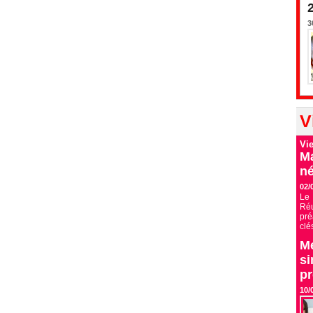
3
V
Vi
Ma
né
02/
Le 
Ré
pré
clé
Me
si
p
10/