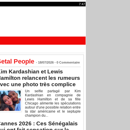
7:47
etal People
- 18/07/2026 -
0
Commentaire
im Kardashian et Lewis
amilton relancent les rumeurs
vec une photo très complice
Un selfie partagé par Kim
Kardashian en compagnie de
Lewis Hamilton et de sa fille
Chicago alimente les spéculations
autour d'une possible relation entre
la star américaine et le septuple
champion du...
annes 2026 : Ces Sénégalais
ui ont fait sensation sur la