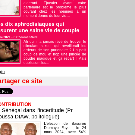
aideront. Éjaculer avant votre
partenaire est le problème le plus
courant chez les hommes à un
moment donné de leur vie....
s dix aphrodisiaques qui
surent une saine vie de couple
02/2021 -
0
Commentaire
Ah qui n’a jamais rêvé de trouver le
stimulant sexuel qui réveillerait les
ardeurs de son partenaire ? Un petit
coup de mou et hop une pincée de
poudre magique et ça repart ! Mais
quels sont les...
le+
rtager ce site
ONTRIBUTION
 Sénégal dans l’incertitude (Pr
ussa DIAW, politologue)
L’élection de Bassirou
Diomaye Faye , le 24
mars 2024, avec 54%