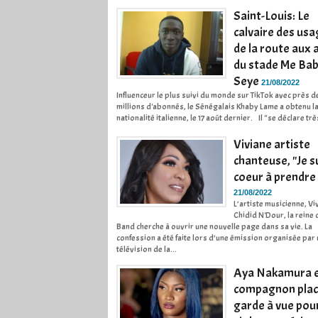
Saint-Louis: Le
calvaire des us
de la route aux
du stade Me Ba
Seye
21/08/2022
Influenceur le plus suivi du monde sur TikTok avec près d
millions d'abonnés, le Sénégalais Khaby Lame a obtenu l
nationalité italienne, le 17 août dernier. Il "se déclare très
Viviane artiste
chanteuse, "Je s
coeur à prendre 
21/08/2022
L’artiste musicienne, Vi
Chidid N'Dour, la reine 
Band cherche à ouvrir une nouvelle page dans sa vie. La
confession a été faite lors d’une émission organisée par
télévision de la...
Aya Nakamura e
compagnon plac
garde à vue pou