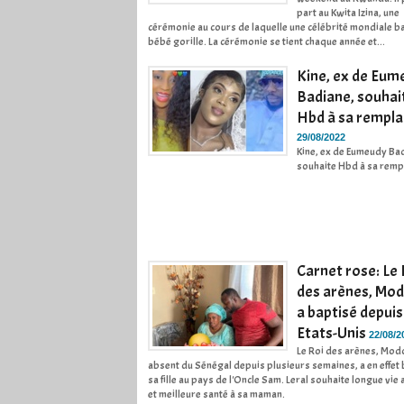
part au Kwita Izina, une
cérémonie au cours de laquelle une célébrité mondiale b
bébé gorille. La cérémonie se tient chaque année et...
Kine, ex de Eum
Badiane, souhai
Hbd à sa rempl
29/08/2022
Kine, ex de Eumeudy Ba
souhaite Hbd à sa rem
Carnet rose: Le 
des arènes, Mo
a baptisé depuis
Etats-Unis
22/08/2
Le Roi des arènes, Mod
absent du Sénégal depuis plusieurs semaines, a en effet
sa fille au pays de l'Oncle Sam. Leral souhaite longue vie
et meilleure santé à sa maman.