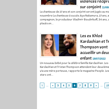
violences récip
sur conjoint
11/08
La chanteuse de 27 ans et son conjoint seront jugés au m
novembre La chanteuse à succès Aya Nakamura, 27 ans, e
compagnon, le producteur Vladimir Boudnikoff, 34 ans, 
placés en...
Les ex Khloé
Kardashian et T
Thompson vont
accueillir un de
enfant
18/07/2022
Un nouveau bébé pour la célèbre famille Kardashian. Les
Kardashian et Tristan Thompson attendent leur deuxième
via une mère porteuse, rapporte le magazine People. Le
stars ont...
1
...
«
3
4
5
6
7
8
9
»
...
2