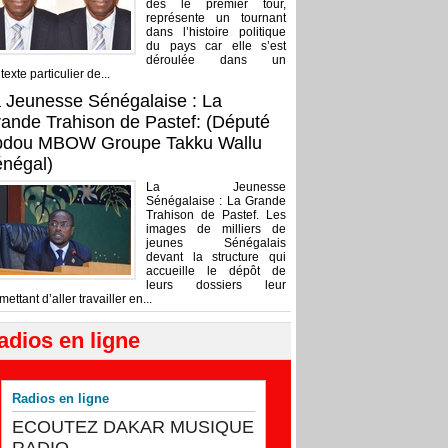
dès le premier tour,
représente un tournant
dans l’histoire politique
du pays car elle s’est
déroulée dans un
texte particulier de...
 Jeunesse Sénégalaise : La
ande Trahison de Pastef: (Député
bdou MBOW Groupe Takku Wallu
négal)
La Jeunesse
Sénégalaise : La Grande
Trahison de Pastef. Les
images de milliers de
jeunes Sénégalais
devant la structure qui
accueille le dépôt de
leurs dossiers leur
mettant d’aller travailler en...
adios en ligne
Radios en ligne
ECOUTEZ DAKAR MUSIQUE
RADIO