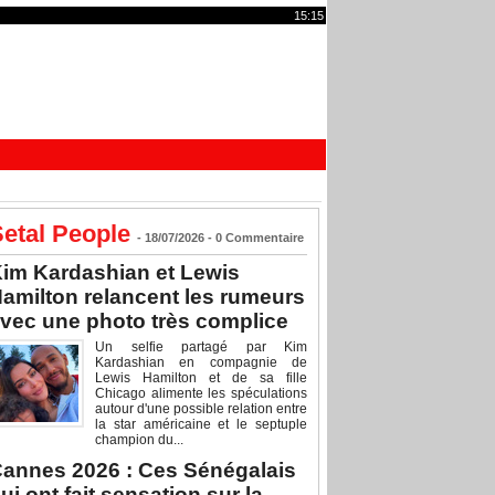
15:15
etal People
- 18/07/2026 -
0
Commentaire
im Kardashian et Lewis
amilton relancent les rumeurs
vec une photo très complice
Un selfie partagé par Kim
Kardashian en compagnie de
Lewis Hamilton et de sa fille
Chicago alimente les spéculations
autour d'une possible relation entre
la star américaine et le septuple
champion du...
annes 2026 : Ces Sénégalais
ui ont fait sensation sur la