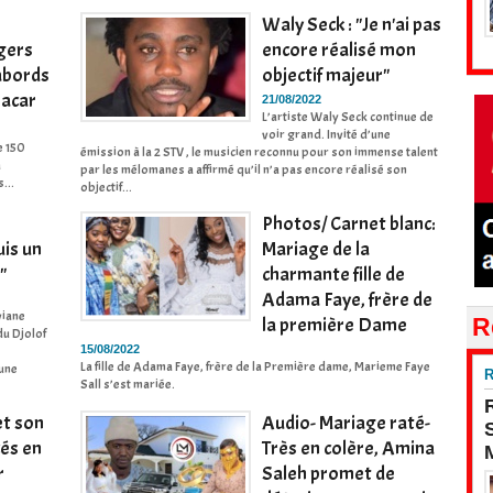
Waly Seck : "Je n'ai pas
agers
encore réalisé mon
 abords
objectif majeur"
bacar
21/08/2022
L’artiste Waly Seck continue de
voir grand. Invité d’une
e 150
émission à la 2 STV , le musicien reconnu pour son immense talent
a
par les mélomanes a affirmé qu’il n’a pas encore réalisé son
...
objectif...
Photos/ Carnet blanc:
uis un
Mariage de la
"
charmante fille de
Adama Faye, frère de
viane
R
la première Dame
du Djolof
15/08/2022
La fille de Adama Faye, frère de la Première dame, Marieme Faye
 une
R
Sall s’est mariée.
t son
Audio- Mariage raté-
és en
Très en colère, Amina
r
Saleh promet de