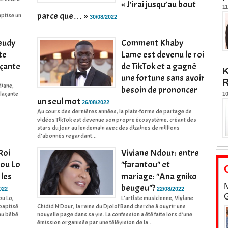
« J’irai jusqu’au bout
11
parce que… »
aptise un
30/08/2022
eudy
Comment Khaby
te
Lame est devenu le roi
açante
de TikTok et a gagné
K
une fortune sans avoir
diane,
besoin de prononcer
plaçante
10
un seul mot
26/08/2022
Au cours des dernières années, la plate-forme de partage de
vidéos TikTok est devenue son propre écosystème, créant des
stars du jour au lendemain avec des dizaines de millions
d’abonnés regardant...
Roi
Viviane Ndour: entre
dou Lo
"farantou" et
 les
mariage: "Ana gniko
beugeu"?
022
22/08/2022
ou Lo,
L’artiste musicienne, Viviane
 baptisé
Chidid N'Dour, la reine du Djolof Band cherche à ouvrir une
 au bébé
nouvelle page dans sa vie. La confession a été faite lors d’une
émission organisée par une télévision de la...