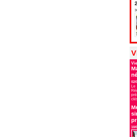
3
V
Vi
Ma
né
02/
Le 
Ré
pré
clé
Me
si
p
10/