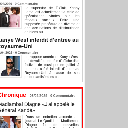
/04/2026 -
0
Commentaire
La superstar de TikTok, Khaby
Lame, est actuellement la cible de
spéculations virales sur les
réseaux sociaux. Entre une
supposée procédure de divorce et
des accusations de dissimulation
de biens au...
anye West interdit d'entrée au
Royaume-Uni
/04/2026 -
0
Commentaire
Le rappeur américain Kanye West,
qui devait être en tête d'affiche d'un
festival de musique en juillet à
Londres, a été interdit d'entrer au
Royaume-Uni à cause de ses
propos antisémites ces...
Chronique
- 08/02/2025 -
0
Commentaire
Madiambal Diagne «J'ai appelé le
Général Kandé»
Dans un entretien accordé au
journal Le Quotidien, Madiambal
Diagne fait de nouvelles