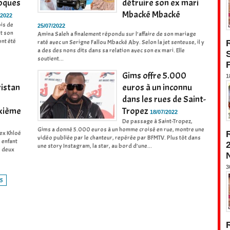
roques
détruire son ex mari
Mbacké Mbacké
/2022
ois de
25/07/2022
t son
Amina Saleh a finalement répondu sur l’affaire de son mariage
ont été
raté avec un Serigne Fallou Mbacké Aby. Selon la jet senteuse, il y
a des des nons dits dans sa relation avec son ex mari. Elle
soutient...
Gims offre 5.000
1
ristan
euros à un inconnu
dans les rues de Saint-
uxième
Tropez
18/07/2022
De passage à Saint-Tropez,
Gims a donné 5.000 euros à un homme croisé en rue, montre une
 ex Khloé
vidéo publiée par le chanteur, repérée par BFMTV. Plus tôt dans
 enfant
une story Instagram, la star, au bord d’une...
s deux
3
75