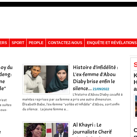
VERS
SPORT
PEOPLE
CONTACTEZ-NOUS
ENQUÊTE ET RÉVÉLATIONS
S
Boy du
Histoire d'infidélité :
deng:
L'ex-femme d'Abou
K
mme
Diaby brise enfin le
H
le"
silence...
a
21/09/2022
L'histoire d'Abou Diaby cocufié à
maintes reprises par sa femme a pris une autre dimension.
n'est
Élisabeth Babe, l'ex-femme "voilée et infidèle" d'Abou, sort enfin
s suites
du silence. La jeune femme a...
sous-
Al Khayri : Le
C
e
journaliste Cherif
q