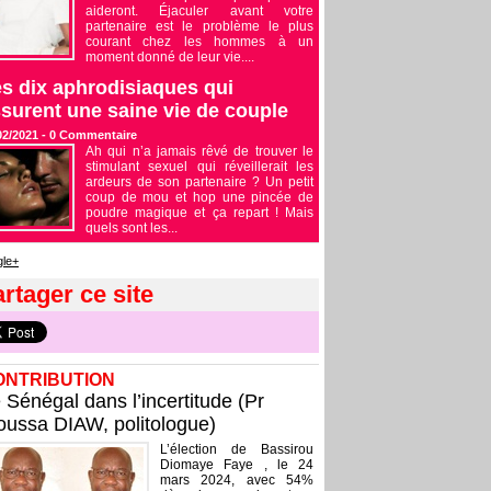
aideront. Éjaculer avant votre
partenaire est le problème le plus
courant chez les hommes à un
moment donné de leur vie....
s dix aphrodisiaques qui
surent une saine vie de couple
02/2021 -
0
Commentaire
Ah qui n’a jamais rêvé de trouver le
stimulant sexuel qui réveillerait les
ardeurs de son partenaire ? Un petit
coup de mou et hop une pincée de
poudre magique et ça repart ! Mais
quels sont les...
le+
rtager ce site
ONTRIBUTION
 Sénégal dans l’incertitude (Pr
ussa DIAW, politologue)
L’élection de Bassirou
Diomaye Faye , le 24
mars 2024, avec 54%