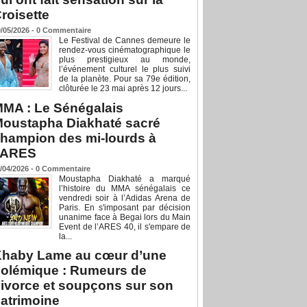
roisette
/05/2026 -
0
Commentaire
Le Festival de Cannes demeure le
rendez-vous cinématographique le
plus prestigieux au monde,
l’événement culturel le plus suivi
de la planète. Pour sa 79e édition,
clôturée le 23 mai après 12 jours...
MA : Le Sénégalais
oustapha Diakhaté sacré
hampion des mi-lourds à
’ARES
/04/2026 -
0
Commentaire
Moustapha Diakhaté a marqué
l’histoire du MMA sénégalais ce
vendredi soir à l’Adidas Arena de
Paris. En s'imposant par décision
unanime face à Begai lors du Main
Event de l’ARES 40, il s'empare de
la...
haby Lame au cœur d’une
olémique : Rumeurs de
ivorce et soupçons sur son
atrimoine