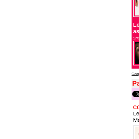
Le
as
17/
Goog
Pa
C
Le
Mo