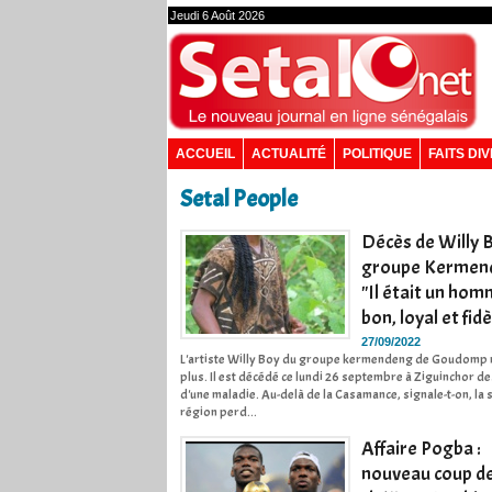
Jeudi 6 Août 2026
ACCUEIL
ACTUALITÉ
POLITIQUE
FAITS DI
Setal People
Décès de Willy 
groupe Kermen
"Il était un ho
bon, loyal et fidè
27/09/2022
L'artiste Willy Boy du groupe kermendeng de Goudomp 
plus. Il est décédé ce lundi 26 septembre à Ziguinchor de
d'une maladie. Au-delà de la Casamance, signale-t-on, la 
région perd...
Affaire Pogba :
nouveau coup d