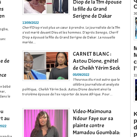
s
Diop de la Tfm épouse
C
es
la fille du Grand
30
 en
Serigne de Dakar
13/09/2022
Cherif Diop n’est plus un cœur à prendre. Le journaliste de la Tfm
Pogba,
s’est marié devant Dieu et les hommes. D'aprés Senego, Cherif
Diop a épousé la fille du Grand Serigne de Dakar. La nouvelle
avec
mariée...
M
CARNET BLANC :
M
e de
Astou Dione, gnétel
c
de Cheikh Yérim Seck
l
nce
05/09/2022
11
l’heureux élu n’est autre que le
célèbre journaliste et analyste
un bébé
politique, Cheikh Yérim Seck. Astou Dione devient ainsi la
mar,
troisième épouse de l’ex reporter de Jeune Afrique. Pour...
dans le
ou
Video-Maïmouna
K
t au
Ndour Faye sur sa
p
plainte contre
2022
d
Mamadou Goumbala:
p
 prendra