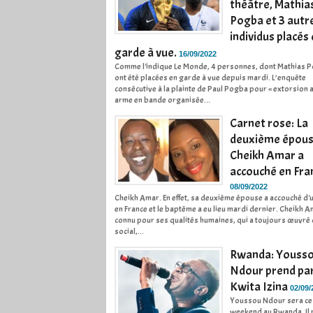
théâtre, Mathia
Pogba et 3 autr
individus placés
garde à vue.
16/09/2022
Comme l'indique Le Monde, 4 personnes, dont Mathias 
ont été placées en garde à vue depuis mardi. L’enquête
consécutive à la plainte de Paul Pogba pour « extorsion 
arme en bande organisée...
Carnet rose: La
deuxième épous
Cheikh Amar a
accouché en Fra
08/09/2022
Cheikh Amar. En effet, sa deuxième épouse a accouché d'
en France et le baptême a eu lieu mardi dernier. Cheikh A
connu pour ses qualités humaines, qui a toujours œuvré 
social,...
Rwanda: Youss
Ndour prend par
Kwita Izina
02/09/
Youssou Ndour sera ce
weekend au Rwanda. Il