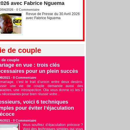
2026 avec Fabrice Nguema
0/04/2026 -
0
Commentaire
Revue de Presse du 30 Avril 2026
avec Fabrice Nguema
ie de couple
e de couple
riage en vue : trois clés
cessaires pour un plein succès
08/2021 -
0
Commentaire
mariage, c’est le trait d’union entre deux destins.
ussir une vie de couple demande aussi des
alables, une introspection. Ola vous donne ici les 3
s nécessaires pour bien réussir votre...
ssieurs, voici 6 techniques
mples pour éviter l’éjaculation
récoce
05/2021 -
0
Commentaire
Vous souffrez d’éjaculation précoce ?
Voici des techniques simples qui vous