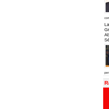
con
La
Gr
A
Sé
per
R