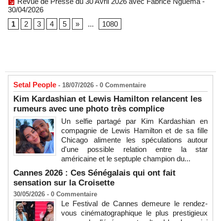
Revue de Presse du 30 Avril 2026 avec Fabrice Nguema
-
30/04/2026
1
2
3
4
5
»
...
1080
Setal People
- 18/07/2026 -
0
Commentaire
Kim Kardashian et Lewis Hamilton relancent les
rumeurs avec une photo très complice
Un selfie partagé par Kim Kardashian en
compagnie de Lewis Hamilton et de sa fille
Chicago alimente les spéculations autour
d'une possible relation entre la star
américaine et le septuple champion du...
Cannes 2026 : Ces Sénégalais qui ont fait
sensation sur la Croisette
30/05/2026 -
0
Commentaire
Le Festival de Cannes demeure le rendez-
vous cinématographique le plus prestigieux