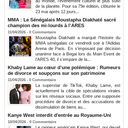
au monde, l’événement culturel le plus suivi
de la planète. Pour sa 79e édition, clôturée le
23 mai après 12 jours...
MMA : Le Sénégalais Moustapha Diakhaté sacré
champion des mi-lourds à l’ARES
11/04/2026 -
0
Commentaire
Moustapha Diakhaté a marqué l’histoire du
MMA sénégalais ce vendredi soir à l’Adidas
Arena de Paris. En s'imposant par décision
unanime face à Begai lors du Main Event de
l’ARES 40, il s'empare de la...
Khaby Lame au cœur d’une polémique : Rumeurs
de divorce et soupçons sur son patrimoine
11/04/2026 -
0
Commentaire
La superstar de TikTok, Khaby Lame, est
actuellement la cible de spéculations virales
sur les réseaux sociaux. Entre une supposée
procédure de divorce et des accusations de
dissimulation de biens au...
Kanye West interdit d'entrée au Royaume-Uni
10/04/2026 -
0
Commentaire
Le rappeur américain Kanye West, qui devait