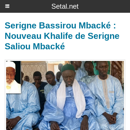
Setal.net
Serigne Bassirou Mbacké :
Nouveau Khalife de Serigne
Saliou Mbacké