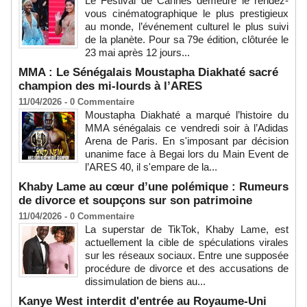
Le Festival de Cannes demeure le rendez-
vous cinématographique le plus prestigieux
au monde, l’événement culturel le plus suivi
de la planète. Pour sa 79e édition, clôturée le
23 mai après 12 jours...
MMA : Le Sénégalais Moustapha Diakhaté sacré
champion des mi-lourds à l’ARES
11/04/2026 -
0
Commentaire
Moustapha Diakhaté a marqué l’histoire du
MMA sénégalais ce vendredi soir à l’Adidas
Arena de Paris. En s'imposant par décision
unanime face à Begai lors du Main Event de
l’ARES 40, il s'empare de la...
Khaby Lame au cœur d’une polémique : Rumeurs
de divorce et soupçons sur son patrimoine
11/04/2026 -
0
Commentaire
La superstar de TikTok, Khaby Lame, est
actuellement la cible de spéculations virales
sur les réseaux sociaux. Entre une supposée
procédure de divorce et des accusations de
dissimulation de biens au...
Kanye West interdit d'entrée au Royaume-Uni