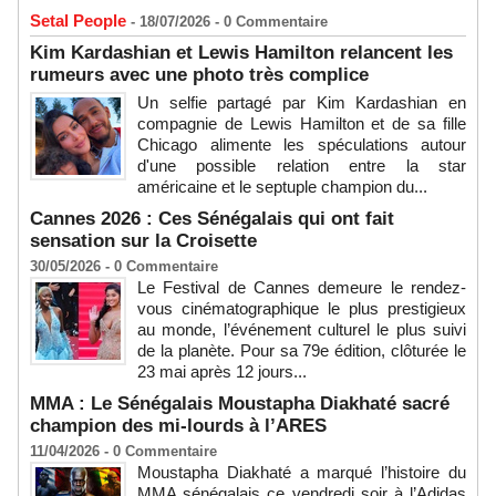
Setal People
- 18/07/2026 -
0
Commentaire
Kim Kardashian et Lewis Hamilton relancent les
rumeurs avec une photo très complice
Un selfie partagé par Kim Kardashian en
compagnie de Lewis Hamilton et de sa fille
Chicago alimente les spéculations autour
d'une possible relation entre la star
américaine et le septuple champion du...
Cannes 2026 : Ces Sénégalais qui ont fait
sensation sur la Croisette
30/05/2026 -
0
Commentaire
Le Festival de Cannes demeure le rendez-
vous cinématographique le plus prestigieux
au monde, l’événement culturel le plus suivi
de la planète. Pour sa 79e édition, clôturée le
23 mai après 12 jours...
MMA : Le Sénégalais Moustapha Diakhaté sacré
champion des mi-lourds à l’ARES
11/04/2026 -
0
Commentaire
Moustapha Diakhaté a marqué l’histoire du
MMA sénégalais ce vendredi soir à l’Adidas