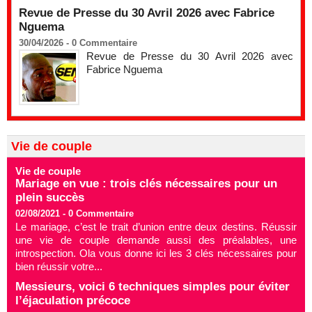
Revue de Presse du 30 Avril 2026 avec Fabrice
Nguema
30/04/2026 -
0
Commentaire
Revue de Presse du 30 Avril 2026 avec
Fabrice Nguema
Vie de couple
Vie de couple
Mariage en vue : trois clés nécessaires pour un
plein succès
02/08/2021 -
0
Commentaire
Le mariage, c’est le trait d’union entre deux destins. Réussir
une vie de couple demande aussi des préalables, une
introspection. Ola vous donne ici les 3 clés nécessaires pour
bien réussir votre...
Messieurs, voici 6 techniques simples pour éviter
l’éjaculation précoce