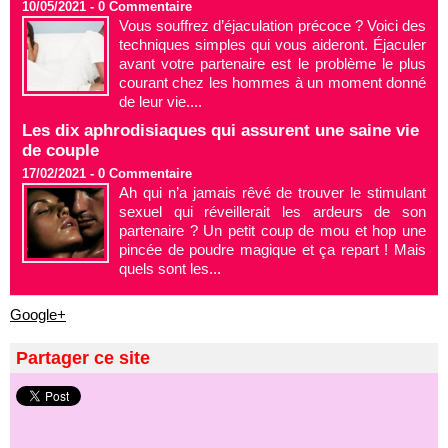
10/05/2021 -
0
Commentaire
Vous souffrez d’éjaculation précoce ? Voici des
techniques simples qui vous aideront. Éjaculer
avant votre partenaire est le problème le plus
courant chez les hommes à un moment donné
de leur vie....
Les dix aphrodisiaques qui assurent une saine vie
de couple
17/02/2021 -
0
Commentaire
Ah qui n’a jamais rêvé de trouver le stimulant
sexuel qui réveillerait les ardeurs de son
partenaire ? Un petit coup de mou et hop une
pincée de poudre magique et ça repart ! Mais
quels sont les...
Google+
Partager ce site