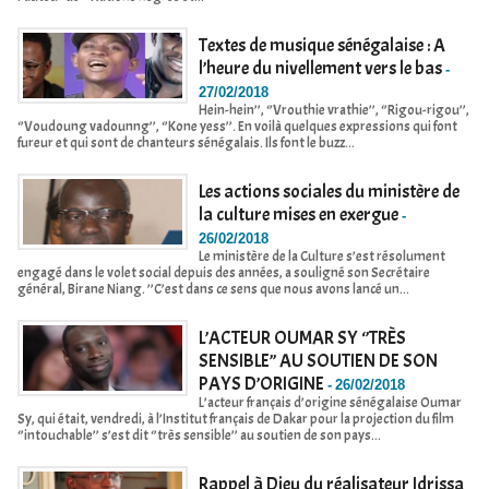
Textes de musique sénégalaise : A
l’heure du nivellement vers le bas
-
27/02/2018
Hein-hein’’, ‘’Vrouthie vrathie’’, ‘’Rigou-rigou’’,
‘’Voudoung vadounng’’, ‘’Kone yess’’. En voilà quelques expressions qui font
fureur et qui sont de chanteurs sénégalais. Ils font le buzz...
Les actions sociales du ministère de
la culture mises en exergue
-
26/02/2018
Le ministère de la Culture s’est résolument
engagé dans le volet social depuis des années, a souligné son Secrétaire
général, Birane Niang. ’’C’est dans ce sens que nous avons lancé un...
L’ACTEUR OUMAR SY ‘’TRÈS
SENSIBLE’’ AU SOUTIEN DE SON
PAYS D’ORIGINE
-
26/02/2018
L’acteur français d’origine sénégalaise Oumar
Sy, qui était, vendredi, à l’Institut français de Dakar pour la projection du film
‘’intouchable’’ s’est dit ‘’très sensible’’ au soutien de son pays...
Rappel à Dieu du réalisateur Idrissa