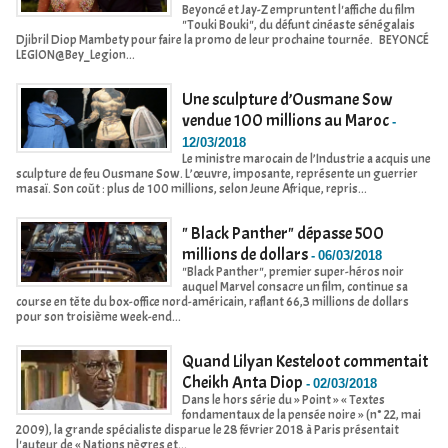
Beyoncé et Jay-Z empruntent l'affiche du film
"Touki Bouki", du défunt cinéaste sénégalais
Djibril Diop Mambety pour faire la promo de leur prochaine tournée. BEYONCÉ
LEGION@Bey_Legion...
Une sculpture d’Ousmane Sow
vendue 100 millions au Maroc
-
12/03/2018
Le ministre marocain de l’Industrie a acquis une
sculpture de feu Ousmane Sow. L’œuvre, imposante, représente un guerrier
masaï. Son coût : plus de 100 millions, selon Jeune Afrique, repris...
" Black Panther" dépasse 500
millions de dollars
-
06/03/2018
"Black Panther", premier super-héros noir
auquel Marvel consacre un film, continue sa
course en tête du box-office nord-américain, raflant 66,3 millions de dollars
pour son troisième week-end...
Quand Lilyan Kesteloot commentait
Cheikh Anta Diop
-
02/03/2018
Dans le hors série du » Point » « Textes
fondamentaux de la pensée noire » (n° 22, mai
2009), la grande spécialiste disparue le 28 février 2018 à Paris présentait
l'auteur de « Nations nègres et...