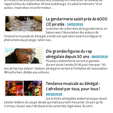
Le ministre de la culture Abdou Latif Coulibaly est revenu sur la nouvelle du
rappel à Dieu du réalisateur Idrissa Ouédraogo. Il a salué la mémoire “d’un
auteur, inspirateur et un formateur ...
La gendarmerie saisit près de 6000
CD piratés
-
14/02/2018
La Section de recherches de la gendarmerie, en
liaison avec l'Association des acteurs de
l'industrie musicale du Sénégal, a initié une opération visant à endiguer le
phénomène du piratage. Selon nos...
Dix grandes figures du rap
sénégalais depuis 30 ans
-
08/02/2018
Plusieurs évènements seront organisés
durant toute l'année 2018 pour marquer "30
ans de hip hop Galsen" (Galsen, Sénégal en verlan) à l'initiative de l'association
Africulturban, dédiée aux cultures...
Tendance musicale au Sénégal :
L’afrobeat par tous, pour tous !
-
06/02/2018
Les artistes sénégalais avaient presque réussi
à éviter la fièvre du coupé-décalé qui était pourtant très prisé. Un pari qu’ils
n’ont pu réussir avec l’afrobeat et les sonorités nigérianes. Ils sont...