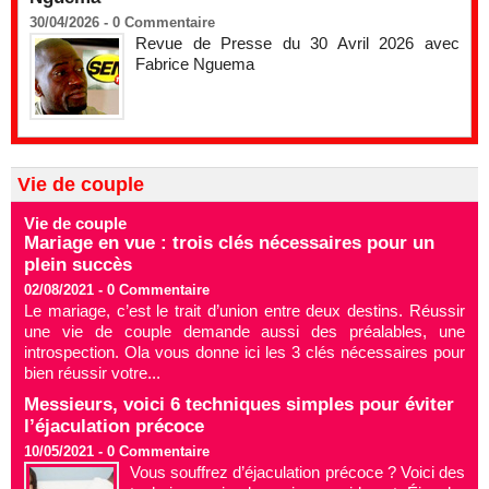
30/04/2026 -
0
Commentaire
Revue de Presse du 30 Avril 2026 avec
Fabrice Nguema
Vie de couple
Vie de couple
Mariage en vue : trois clés nécessaires pour un
plein succès
02/08/2021 -
0
Commentaire
Le mariage, c’est le trait d’union entre deux destins. Réussir
une vie de couple demande aussi des préalables, une
introspection. Ola vous donne ici les 3 clés nécessaires pour
bien réussir votre...
Messieurs, voici 6 techniques simples pour éviter
l’éjaculation précoce
10/05/2021 -
0
Commentaire
Vous souffrez d’éjaculation précoce ? Voici des