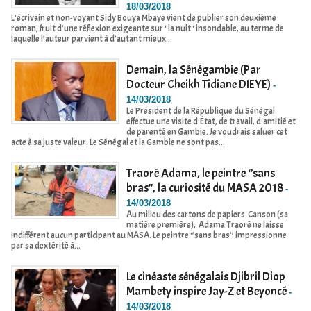
18/03/2018
L’écrivain et non-voyant Sidy Bouya Mbaye vient de publier son deuxième
roman, fruit d’une réflexion exigeante sur "la nuit" insondable, au terme de
laquelle l’auteur parvient à d’autant mieux...
Demain, la Sénégambie (Par
Docteur Cheikh Tidiane DIEYE)
-
14/03/2018
Le Président de la République du Sénégal
effectue une visite d'État, de travail, d'amitié et
de parenté en Gambie. Je voudrais saluer cet
acte à sa juste valeur. Le Sénégal et la Gambie ne sont pas...
Traoré Adama, le peintre ‘’sans
bras’’, la curiosité du MASA 2018
-
14/03/2018
Au milieu des cartons de papiers Canson (sa
matière première), Adama Traoré ne laisse
indifférent aucun participant au MASA. Le peintre ‘’sans bras’’ impressionne
par sa dextérité à...
Le cinéaste sénégalais Djibril Diop
Mambety inspire Jay-Z et Beyoncé
-
14/03/2018