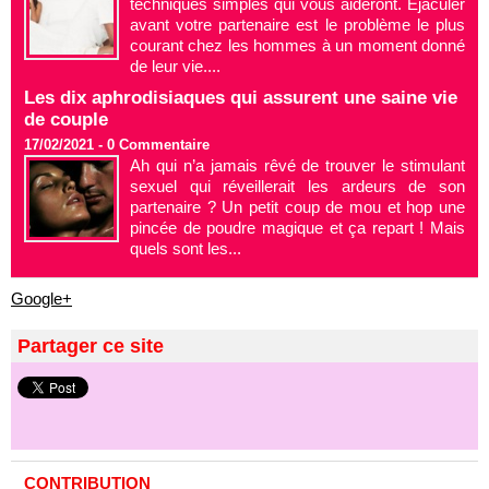
techniques simples qui vous aideront. Éjaculer
avant votre partenaire est le problème le plus
courant chez les hommes à un moment donné
de leur vie....
Les dix aphrodisiaques qui assurent une saine vie
de couple
17/02/2021 -
0
Commentaire
Ah qui n’a jamais rêvé de trouver le stimulant
sexuel qui réveillerait les ardeurs de son
partenaire ? Un petit coup de mou et hop une
pincée de poudre magique et ça repart ! Mais
quels sont les...
Google+
Partager ce site
CONTRIBUTION