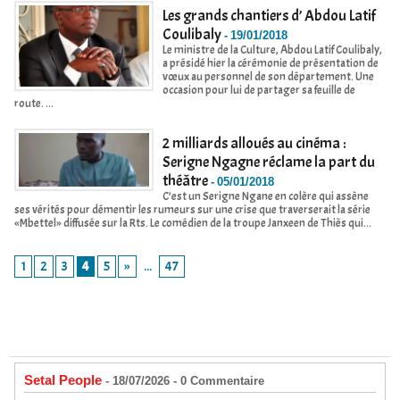
Les grands chantiers d’ Abdou Latif
Coulibaly
-
19/01/2018
Le ministre de la Culture, Abdou Latif Coulibaly,
a présidé hier la cérémonie de présentation de
vœux au personnel de son département. Une
occasion pour lui de partager sa feuille de
route. ...
2 milliards alloués au cinéma :
Serigne Ngagne réclame la part du
théâtre
-
05/01/2018
C’est un Serigne Ngane en colère qui assène
ses vérités pour démentir les rumeurs sur une crise que traverserait la série
«Mbettel» diffusée sur la Rts. Le comédien de la troupe Janxeen de Thiès qui...
1
2
3
4
5
»
...
47
Setal People
- 18/07/2026 -
0
Commentaire