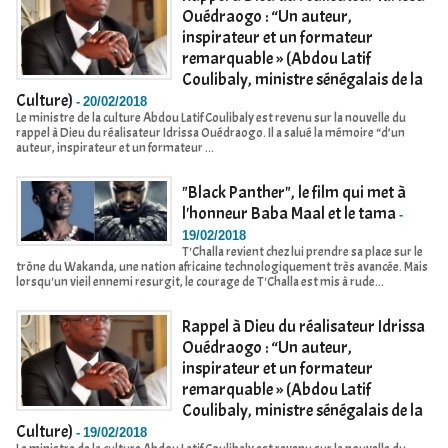
Ouédraogo : “Un auteur,
inspirateur et un formateur
remarquable » (Abdou Latif
Coulibaly, ministre sénégalais de la
Culture)
-
20/02/2018
Le ministre de la culture Abdou Latif Coulibaly est revenu sur la nouvelle du
rappel à Dieu du réalisateur Idrissa Ouédraogo. Il a salué la mémoire “d’un
auteur, inspirateur et un formateur ...
"Black Panther", le film qui met à
l'honneur Baba Maal et le tama
-
19/02/2018
T'Challa revient chez lui prendre sa place sur le
trône du Wakanda, une nation africaine technologiquement très avancée. Mais
lorsqu'un vieil ennemi resurgit, le courage de T'Challa est mis à rude...
Rappel à Dieu du réalisateur Idrissa
Ouédraogo : “Un auteur,
inspirateur et un formateur
remarquable » (Abdou Latif
Coulibaly, ministre sénégalais de la
Culture)
-
19/02/2018