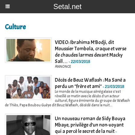
Setal.net
Culture
VIDEO: Ibrahima M’Bodji, dit
Moussier Tombola, craque et verse
de chaudes larmes devant Macky
Sall…
-
22/03/2018
ANNONCE
Décès de Beuz Waflash : Ma Sané a
perdu un "frère et ami"
-
21/03/2018
Le monde de la musique sénégalaise s’est
réveillé ce matin avec le décès d'un acteur
culturel, figure éminente du groupe de Waflash
de Thiès, Papa Boubou Guèye dit Beuz Waflash, décédé dans la nuit...
Un nouveau roman de Sidy Bouya
Mbaye, privilège d’un non-voyant
qui a percé le secret de la nuit
-