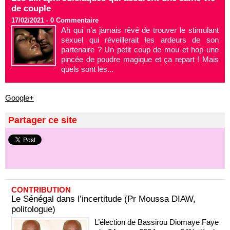
de couple
17/02/2021 -
0
Commentaire
Ah qui n’a jamais rêvé de trouver le stimulant
sexuel qui réveillerait les ardeurs de son
partenaire ? Un petit coup de mou et hop une
pincée de poudre magique et ça repart ! Mais
quels sont les...
Google+
Partager ce site
CONTRIBUTION
Le Sénégal dans l’incertitude (Pr Moussa DIAW,
politologue)
L’élection de Bassirou Diomaye Faye