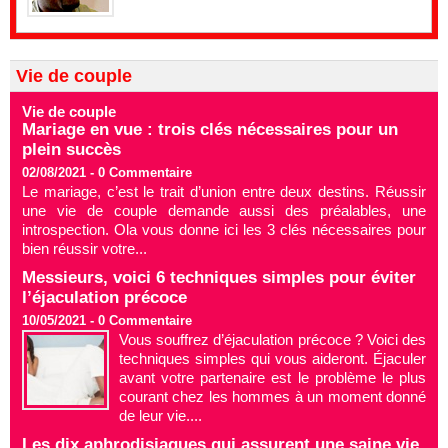
Vie de couple
Vie de couple
Mariage en vue : trois clés nécessaires pour un
plein succès
02/08/2021 -
0
Commentaire
Le mariage, c’est le trait d’union entre deux destins. Réussir
une vie de couple demande aussi des préalables, une
introspection. Ola vous donne ici les 3 clés nécessaires pour
bien réussir votre...
Messieurs, voici 6 techniques simples pour éviter
l’éjaculation précoce
10/05/2021 -
0
Commentaire
Vous souffrez d’éjaculation précoce ? Voici des
techniques simples qui vous aideront. Éjaculer
avant votre partenaire est le problème le plus
courant chez les hommes à un moment donné
de leur vie....
Les dix aphrodisiaques qui assurent une saine vie