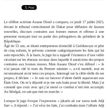
Le célèbre activiste Assane Diouf a comparu, ce jeudi 17 juillet 2025,
devant le tribunal correctionnel de Dakar pour diffusion de fausses
nouvelles, discours contraires aux bonnes mœurs et offense à une
personne exerçant tout ou partie des prérogatives du président de la
République.
Âgé de 53 ans, se disant entrepreneur domicilié à Guédiawaye et père
de cinq enfants, le prévenu conteste catégoriquement les faits qui lui
sont reprochés. À la barre, le juge lui a rappelé l’existence d’une vidéo
circulant sur les réseaux sociaux dans laquelle il aurait tenu des propos
contraires aux bonnes mœurs. Mais Assane Diouf s’en défend : « Je
n’ai jamais cité le nom du Premier ministre », a-t-il martelé, tout en
reconnaissant avoir tenu ces propos. Interrogé sur la cible réelle de ses
propos, il déclare : « Je suis un lanceur d’alerte établi auparavant aux
États-Unis. On m’a déporté et je me suis battu pour la liberté. Mais j’ai
constaté que ceux avec qui j’ai mené ce combat n’ont rien accompli.
Au Sénégal, on sait que rien ne marche. »
Lorsque le juge évoque l’expression « jakarlo ak xar xarou tank Adji
Sarr », il répond : « J’ai vécu les faits, j’ai combattu dans l’affaire Adji