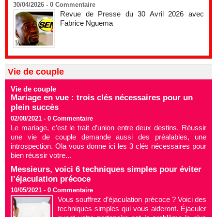
30/04/2026 -
0
Commentaire
Revue de Presse du 30 Avril 2026 avec
Fabrice Nguema
Vie de couple
Vie de couple
Mariage en vue : trois clés nécessaires pour un
plein succès
02/08/2021 -
0
Commentaire
Le mariage, c’est le trait d’union entre deux destins. Réussir
une vie de couple demande aussi des préalables, une
introspection. Ola vous donne ici les 3 clés nécessaires pour
bien réussir votre...
Messieurs, voici 6 techniques simples pour éviter
l’éjaculation précoce
10/05/2021 -
0
Commentaire
Vous souffrez d’éjaculation précoce ? Voici des
techniques simples qui vous aideront. Éjaculer