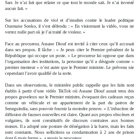
Sarr. Je n’ai fait que relater ce que tout le monde sait. Je n’ai inventé
aucun fait. »
Sur les accusations de viol et d’insultes contre le leader politique
Ousmane Sonko, il s’est défendu : « En visionnant la vidéo, vous ne
verrez nulle part où je l’ai traité de violeur. »
Face au procureur, Assane Diouf est invité à citer ceux qu’il accusait
dans ses propos. Il lâche : « Je peux citer le Premier président de la
République qui occupe un poste. » Le procureur lui oppose que dans
l’organisation des institutions, la personne qu’il a désignée comme «
premier menteur » n’est autre que le Premier ministre. Le prévenu nie
cependant l’avoir qualifié de la sorte.
Dans ses observations, le ministère public rappelle que les faits sont
établis à partir d’une vidéo TikTok où Assane Diouf aurait tenu des
propos graveleux sur le Premier ministre, évoquant des cadeaux reçus
comme un véhicule et un appartement de la part du patron de
Seneguindia, sans pouvoir fournir la moindre preuve. « L’infraction de
diffusion de fausses nouvelles est claire. Quant aux propos obscènes et
vulgaires, ils sont constitutifs de discours contraires aux bonnes
mœurs. Il a adopté une posture de dénégation à la barre, mais les faits
sont constants. Nous sollicitons sa condamnation à 2 ans de prison
dont 6 mois ferme », a requis le procureur.