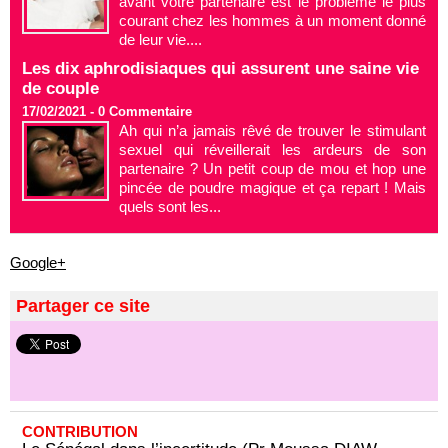
avant votre partenaire est le problème le plus
courant chez les hommes à un moment donné
de leur vie....
Les dix aphrodisiaques qui assurent une saine vie
de couple
17/02/2021 -
0
Commentaire
Ah qui n’a jamais rêvé de trouver le stimulant
sexuel qui réveillerait les ardeurs de son
partenaire ? Un petit coup de mou et hop une
pincée de poudre magique et ça repart ! Mais
quels sont les...
Google+
Partager ce site
CONTRIBUTION