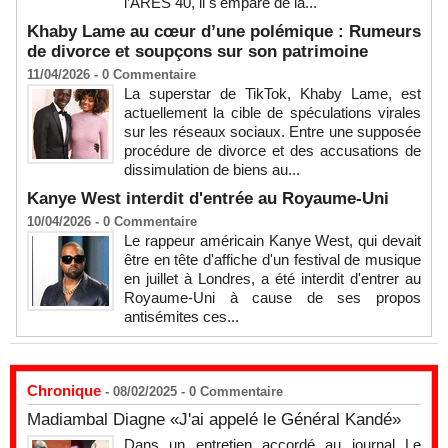
l’ARES 40, il s'empare de la...
Khaby Lame au cœur d’une polémique : Rumeurs
de divorce et soupçons sur son patrimoine
11/04/2026 -
0
Commentaire
La superstar de TikTok, Khaby Lame, est
actuellement la cible de spéculations virales
sur les réseaux sociaux. Entre une supposée
procédure de divorce et des accusations de
dissimulation de biens au...
Kanye West interdit d'entrée au Royaume-Uni
10/04/2026 -
0
Commentaire
Le rappeur américain Kanye West, qui devait
être en tête d'affiche d'un festival de musique
en juillet à Londres, a été interdit d'entrer au
Royaume-Uni à cause de ses propos
antisémites ces...
Chronique
- 08/02/2025 -
0
Commentaire
Madiambal Diagne «J'ai appelé le Général Kandé»
Dans un entretien accordé au journal Le