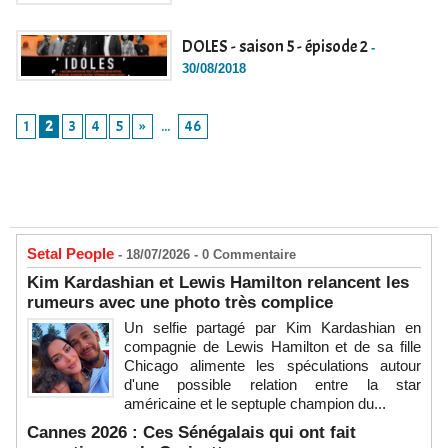
DOLES - saison 5 - épisode 2
-
30/08/2018
1
2
3
4
5
»
...
46
Setal People
- 18/07/2026 -
0
Commentaire
Kim Kardashian et Lewis Hamilton relancent les
rumeurs avec une photo très complice
Un selfie partagé par Kim Kardashian en
compagnie de Lewis Hamilton et de sa fille
Chicago alimente les spéculations autour
d'une possible relation entre la star
américaine et le septuple champion du...
Cannes 2026 : Ces Sénégalais qui ont fait