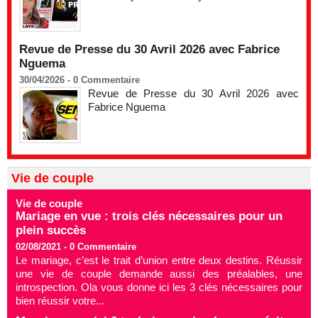
Revue de Presse du 30 Avril 2026 avec Fabrice
Nguema
30/04/2026 -
0
Commentaire
Revue de Presse du 30 Avril 2026 avec
Fabrice Nguema
Vie de couple
Vie de couple
Mariage en vue : trois clés nécessaires pour un
plein succès
02/08/2021 -
0
Commentaire
Le mariage, c’est le trait d’union entre deux destins. Réussir
une vie de couple demande aussi des préalables, une
introspection. Ola vous donne ici les 3 clés nécessaires pour
bien réussir votre...