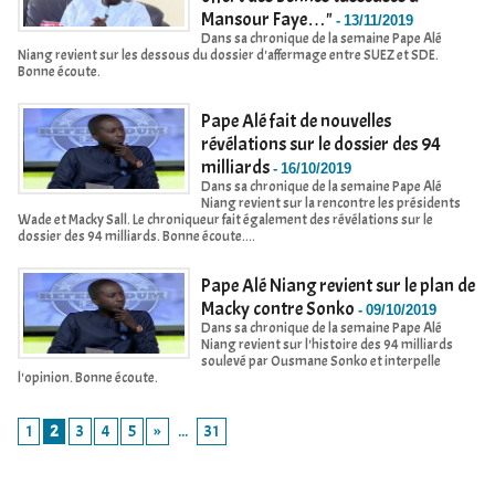
Mansour Faye…"
-
13/11/2019
Dans sa chronique de la semaine Pape Alé
Niang revient sur les dessous du dossier d'affermage entre SUEZ et SDE.
Bonne écoute.
Pape Alé fait de nouvelles
révélations sur le dossier des 94
milliards
-
16/10/2019
Dans sa chronique de la semaine Pape Alé
Niang revient sur la rencontre les présidents
Wade et Macky Sall. Le chroniqueur fait également des révélations sur le
dossier des 94 milliards. Bonne écoute....
Pape Alé Niang revient sur le plan de
Macky contre Sonko
-
09/10/2019
Dans sa chronique de la semaine Pape Alé
Niang revient sur l'histoire des 94 milliards
soulevé par Ousmane Sonko et interpelle
l'opinion. Bonne écoute.
1
2
3
4
5
»
...
31