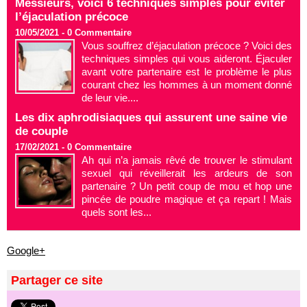
Messieurs, voici 6 techniques simples pour éviter
l’éjaculation précoce
10/05/2021 -
0
Commentaire
Vous souffrez d’éjaculation précoce ? Voici des
techniques simples qui vous aideront. Éjaculer
avant votre partenaire est le problème le plus
courant chez les hommes à un moment donné
de leur vie....
Les dix aphrodisiaques qui assurent une saine vie
de couple
17/02/2021 -
0
Commentaire
Ah qui n’a jamais rêvé de trouver le stimulant
sexuel qui réveillerait les ardeurs de son
partenaire ? Un petit coup de mou et hop une
pincée de poudre magique et ça repart ! Mais
quels sont les...
Google+
Partager ce site