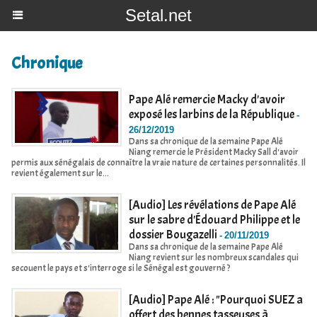
Setal.net
Chronique
Pape Alé remercie Macky d'avoir
exposé les larbins de la République
-
26/12/2019
Dans sa chronique de la semaine Pape Alé
Niang remercie le Président Macky Sall d'avoir
permis aux sénégalais de connaître la vraie nature de certaines personnalités. Il
revient également sur le...
[Audio] Les révélations de Pape Alé
sur le sabre d'Édouard Philippe et le
dossier Bougazelli
-
20/11/2019
Dans sa chronique de la semaine Pape Alé
Niang revient sur les nombreux scandales qui
secouent le pays et s'interroge si le Sénégal est gouverné ?
[Audio] Pape Alé : "Pourquoi SUEZ a
offert des bennes tasseuses à