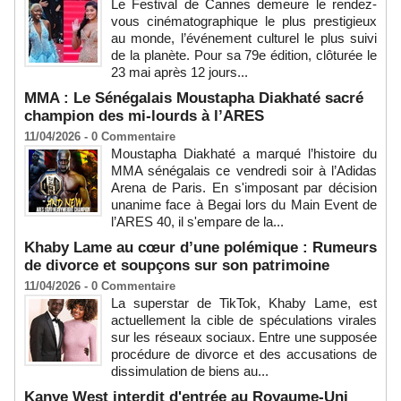
Le Festival de Cannes demeure le rendez-
vous cinématographique le plus prestigieux
au monde, l’événement culturel le plus suivi
de la planète. Pour sa 79e édition, clôturée le
23 mai après 12 jours...
MMA : Le Sénégalais Moustapha Diakhaté sacré
champion des mi-lourds à l’ARES
11/04/2026 -
0
Commentaire
Moustapha Diakhaté a marqué l’histoire du
MMA sénégalais ce vendredi soir à l’Adidas
Arena de Paris. En s'imposant par décision
unanime face à Begai lors du Main Event de
l’ARES 40, il s'empare de la...
Khaby Lame au cœur d’une polémique : Rumeurs
de divorce et soupçons sur son patrimoine
11/04/2026 -
0
Commentaire
La superstar de TikTok, Khaby Lame, est
actuellement la cible de spéculations virales
sur les réseaux sociaux. Entre une supposée
procédure de divorce et des accusations de
dissimulation de biens au...
Kanye West interdit d'entrée au Royaume-Uni