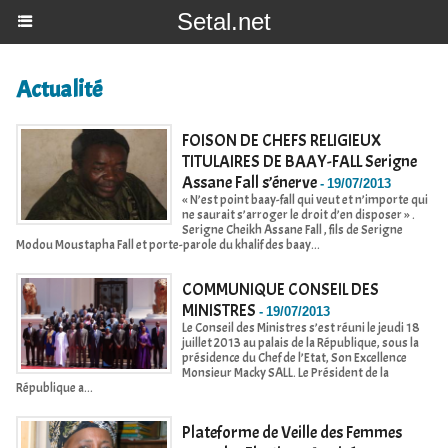
Setal.net
Actualité
FOISON DE CHEFS RELIGIEUX
TITULAIRES DE BAAY-FALL Serigne
Assane Fall s’énerve
-
19/07/2013
« N’est point baay-fall qui veut et n’importe qui
ne saurait s’arroger le droit d’en disposer » .
Serigne Cheikh Assane Fall , fils de Serigne
Modou Moustapha Fall et porte-parole du khalif des baay...
COMMUNIQUE CONSEIL DES
MINISTRES
-
19/07/2013
Le Conseil des Ministres s’est réuni le jeudi 18
juillet 2013 au palais de la République, sous la
présidence du Chef de l’Etat, Son Excellence
Monsieur Macky SALL. Le Président de la
République a...
Plateforme de Veille des Femmes