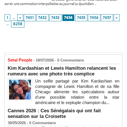
servir une sommation interpellative au journal Le Quotidien...
1
...
«
7451
7452
7453
7454
7455
7456
7457
»
...
8258
Setal People
- 18/07/2026 -
0
Commentaire
Kim Kardashian et Lewis Hamilton relancent les
rumeurs avec une photo très complice
Un selfie partagé par Kim Kardashian en
compagnie de Lewis Hamilton et de sa fille
Chicago alimente les spéculations autour
d'une possible relation entre la star
américaine et le septuple champion du...
Cannes 2026 : Ces Sénégalais qui ont fait
sensation sur la Croisette
30/05/2026 -
0
Commentaire