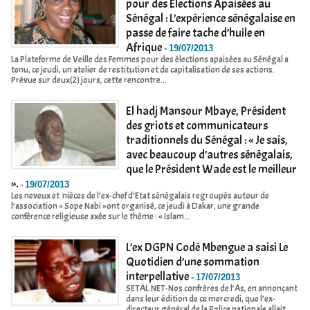
pour des Elections Apaisées au
Sénégal : L’expérience sénégalaise en
passe de faire tache d’huile en
Afrique
-
19/07/2013
La Plateforme de Veille des Femmes pour des élections apaisées au Sénégal a
tenu, ce jeudi, un atelier de restitution et de capitalisation de ses actions.
Prévue sur deux(2) jours, cette rencontre...
El hadj Mansour Mbaye, Président
des griots et communicateurs
traditionnels du Sénégal : « Je sais,
avec beaucoup d’autres sénégalais,
que le Président Wade est le meilleur
».
-
19/07/2013
Les neveux et nièces de l’ex-chef d’Etat sénégalais regroupés autour de
l’association « Sope Nabi »ont organisé, ce jeudi à Dakar, une grande
conférence religieuse axée sur le thème : « Islam...
L’ex DGPN Codé Mbengue a saisi Le
Quotidien d’une sommation
interpellative
-
17/07/2013
SETAL.NET-Nos confrères de l’As, en annonçant
dans leur édition de ce mercredi, que l’ex-
directeur général de la Police nationale allait