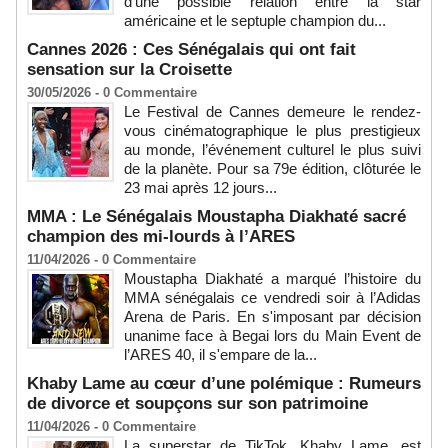
d'une possible relation entre la star
américaine et le septuple champion du...
Cannes 2026 : Ces Sénégalais qui ont fait
sensation sur la Croisette
30/05/2026 -
0
Commentaire
Le Festival de Cannes demeure le rendez-
vous cinématographique le plus prestigieux
au monde, l’événement culturel le plus suivi
de la planète. Pour sa 79e édition, clôturée le
23 mai après 12 jours...
MMA : Le Sénégalais Moustapha Diakhaté sacré
champion des mi-lourds à l’ARES
11/04/2026 -
0
Commentaire
Moustapha Diakhaté a marqué l’histoire du
MMA sénégalais ce vendredi soir à l’Adidas
Arena de Paris. En s'imposant par décision
unanime face à Begai lors du Main Event de
l’ARES 40, il s'empare de la...
Khaby Lame au cœur d’une polémique : Rumeurs
de divorce et soupçons sur son patrimoine
11/04/2026 -
0
Commentaire
La superstar de TikTok, Khaby Lame, est