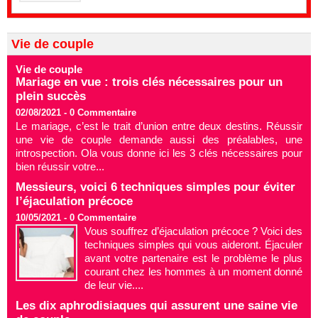
Vie de couple
Vie de couple
Mariage en vue : trois clés nécessaires pour un
plein succès
02/08/2021 -
0
Commentaire
Le mariage, c’est le trait d’union entre deux destins. Réussir
une vie de couple demande aussi des préalables, une
introspection. Ola vous donne ici les 3 clés nécessaires pour
bien réussir votre...
Messieurs, voici 6 techniques simples pour éviter
l’éjaculation précoce
10/05/2021 -
0
Commentaire
Vous souffrez d’éjaculation précoce ? Voici des
techniques simples qui vous aideront. Éjaculer
avant votre partenaire est le problème le plus
courant chez les hommes à un moment donné
de leur vie....
Les dix aphrodisiaques qui assurent une saine vie