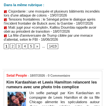
Dans la même rubrique :
Cisjordanie : une mosquée et plusieurs bâtiments incendiés
lors d'une attaque de colons
- 19/07/2026
Tensions frontalières : le Sénégal prône le dialogue après
l’incident frontalier de Bulock avec la Gambie
- 18/07/2026
Mali: jugé pour «complot», Kalilou Doumbia rappelle avoir
obéi au président de transition
- 18/07/2026
La fête d’anniversaire de Trump ciblée par une menace
d’attentat, selon le FBI
- 16/06/2026
1
2
3
4
5
»
...
1419
Setal People
- 18/07/2026 -
0
Commentaire
Kim Kardashian et Lewis Hamilton relancent les
rumeurs avec une photo très complice
Un selfie partagé par Kim Kardashian en
compagnie de Lewis Hamilton et de sa fille
Chicago alimente les spéculations autour