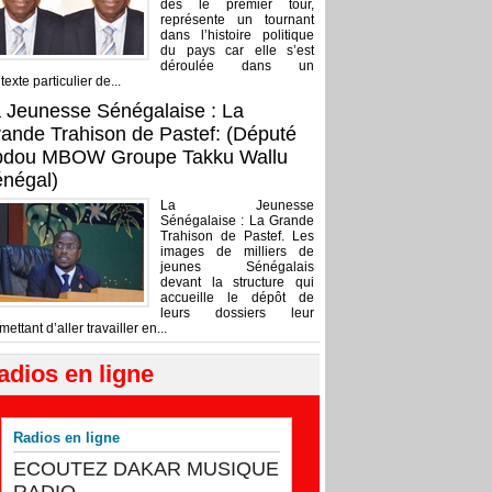
dès le premier tour,
représente un tournant
dans l’histoire politique
du pays car elle s’est
déroulée dans un
texte particulier de...
 Jeunesse Sénégalaise : La
ande Trahison de Pastef: (Député
bdou MBOW Groupe Takku Wallu
négal)
La Jeunesse
Sénégalaise : La Grande
Trahison de Pastef. Les
images de milliers de
jeunes Sénégalais
devant la structure qui
accueille le dépôt de
leurs dossiers leur
mettant d’aller travailler en...
adios en ligne
Radios en ligne
ECOUTEZ DAKAR MUSIQUE
RADIO