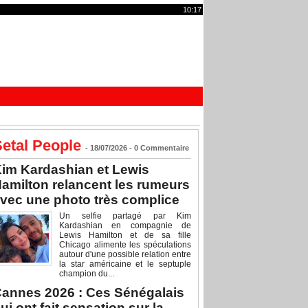
10:17
etal People
- 18/07/2026 -
0
Commentaire
im Kardashian et Lewis
amilton relancent les rumeurs
vec une photo très complice
Un selfie partagé par Kim
Kardashian en compagnie de
Lewis Hamilton et de sa fille
Chicago alimente les spéculations
autour d'une possible relation entre
la star américaine et le septuple
champion du...
annes 2026 : Ces Sénégalais
ui ont fait sensation sur la