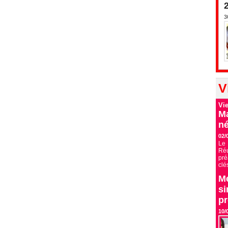
3
V
Vi
Ma
né
02/
Le 
Ré
pré
clé
Me
si
p
10/