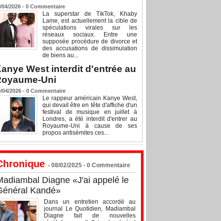
/04/2026 -
0
Commentaire
La superstar de TikTok, Khaby
Lame, est actuellement la cible de
spéculations virales sur les
réseaux sociaux. Entre une
supposée procédure de divorce et
des accusations de dissimulation
de biens au...
anye West interdit d'entrée au
Royaume-Uni
/04/2026 -
0
Commentaire
Le rappeur américain Kanye West,
qui devait être en tête d'affiche d'un
festival de musique en juillet à
Londres, a été interdit d'entrer au
Royaume-Uni à cause de ses
propos antisémites ces...
Chronique
- 08/02/2025 -
0
Commentaire
Madiambal Diagne «J'ai appelé le
Général Kandé»
Dans un entretien accordé au
journal Le Quotidien, Madiambal
Diagne fait de nouvelles