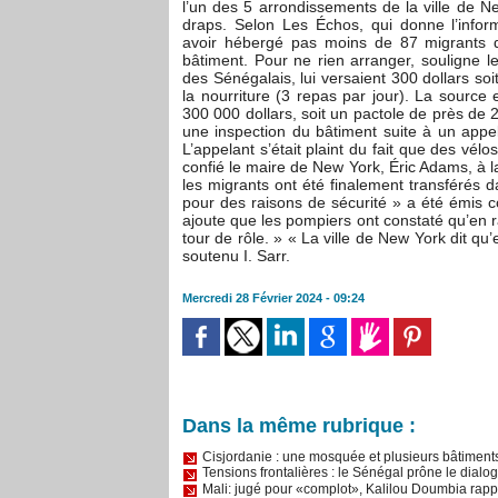
l’un des 5 arrondissements de la ville de 
draps. Selon Les Échos, qui donne l’inform
avoir hébergé pas moins de 87 migrants
bâtiment. Pour ne rien arranger, souligne le
des Sénégalais, lui versaient 300 dollars so
la nourriture (3 repas par jour). La source
300 000 dollars, soit un pactole de près de 
une inspection du bâtiment suite à un appe
L’appelant s’était plaint du fait que des vélo
confié le maire de New York, Éric Adams, à l
les migrants ont été finalement transférés 
pour des raisons de sécurité » a été émis co
ajoute que les pompiers ont constaté qu’en r
tour de rôle. » « La ville de New York dit qu
soutenu I. Sarr.
Mercredi 28 Février 2024 - 09:24
Dans la même rubrique :
Cisjordanie : une mosquée et plusieurs bâtiments
Tensions frontalières : le Sénégal prône le dialo
Mali: jugé pour «complot», Kalilou Doumbia rappel