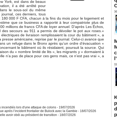
New York, est dans de beaux
C
ation, il a été arrêté pour
 dans le sous-sol du même
30
 journal, ces derniers, tous
it 180 000 F CFA, chacun à la fins du mois pour le logement et
 estime que ce business a rapporté à leur compatriote plus de
200 millions de francs CFA de loyer annuel. D’après Les Échos,
l des secours au 911 a permis de dévoiler le pot aux roses.«
s électriques de livraison remplissaient la cour du bâtiment », a
a presse américaine, reprise par le journal. Celui-ci avance que
M
dans un refuge dans le Bronx après qu’un ordre d’évacuation «
M
ncernant le bâtiment où ils résidaient, poursuit la source. Qui
aison du « nombre limité de lits », les migrants y « dormaient à
c
’elle n’a pas de place pour ces gens mais, ce n’est pas vrai », a
l
11
K
p
 incendiés lors d'une attaque de colons
- 19/07/2026
d
gue après l’incident frontalier de Bulock avec la Gambie
- 18/07/2026
p
le avoir obéi au président de transition
- 18/07/2026