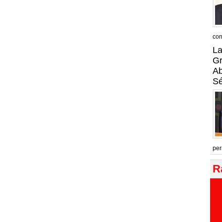
con
La
Gr
A
Sé
per
R