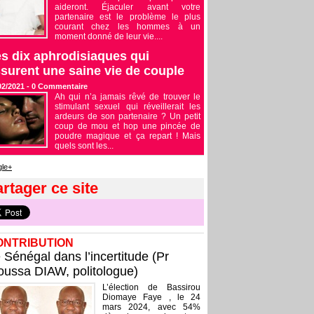
aideront. Éjaculer avant votre
partenaire est le problème le plus
courant chez les hommes à un
moment donné de leur vie....
s dix aphrodisiaques qui
surent une saine vie de couple
02/2021 -
0
Commentaire
Ah qui n’a jamais rêvé de trouver le
stimulant sexuel qui réveillerait les
ardeurs de son partenaire ? Un petit
coup de mou et hop une pincée de
poudre magique et ça repart ! Mais
quels sont les...
le+
rtager ce site
ONTRIBUTION
 Sénégal dans l’incertitude (Pr
ussa DIAW, politologue)
L’élection de Bassirou
Diomaye Faye , le 24
mars 2024, avec 54%