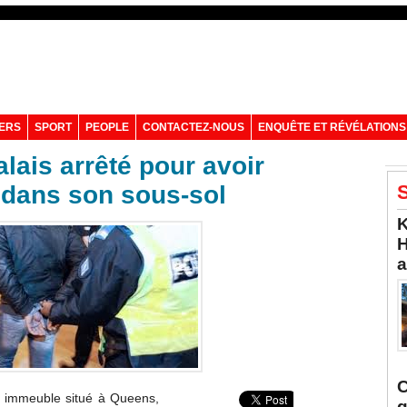
VERS
SPORT
PEOPLE
CONTACTEZ-NOUS
ENQUÊTE ET RÉVÉLATIONS
lais arrêté pour avoir
 dans son sous-sol
S
K
H
a
C
n immeuble situé à Queens,
q