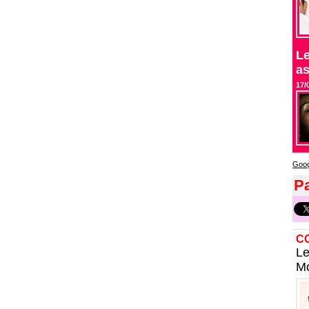
Le
as
17/
Goog
Pa
C
Le
Mo