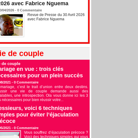
2026 avec Fabrice Nguema
0/04/2026 -
0
Commentaire
Revue de Presse du 30 Avril 2026
avec Fabrice Nguema
ie de couple
e de couple
riage en vue : trois clés
cessaires pour un plein succès
08/2021 -
0
Commentaire
mariage, c’est le trait d’union entre deux destins.
ussir une vie de couple demande aussi des
alables, une introspection. Ola vous donne ici les 3
s nécessaires pour bien réussir votre...
ssieurs, voici 6 techniques
mples pour éviter l’éjaculation
récoce
05/2021 -
0
Commentaire
Vous souffrez d’éjaculation précoce ?
Voici des techniques simples qui vous