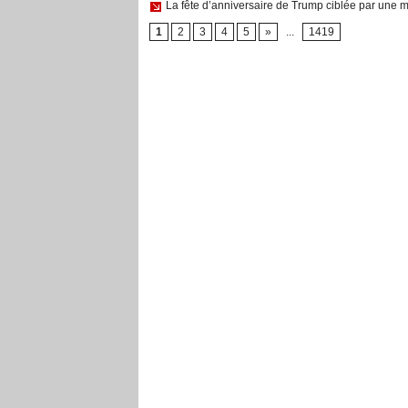
La fête d’anniversaire de Trump ciblée par une me
1
2
3
4
5
»
...
1419