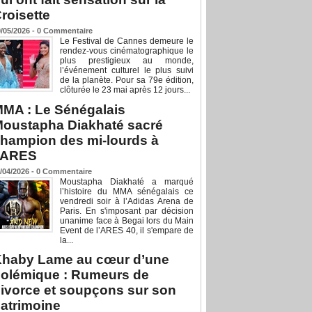
roisette
/05/2026 -
0
Commentaire
Le Festival de Cannes demeure le
rendez-vous cinématographique le
plus prestigieux au monde,
l’événement culturel le plus suivi
de la planète. Pour sa 79e édition,
clôturée le 23 mai après 12 jours...
MA : Le Sénégalais
oustapha Diakhaté sacré
hampion des mi-lourds à
’ARES
/04/2026 -
0
Commentaire
Moustapha Diakhaté a marqué
l’histoire du MMA sénégalais ce
vendredi soir à l’Adidas Arena de
Paris. En s'imposant par décision
unanime face à Begai lors du Main
Event de l’ARES 40, il s'empare de
la...
haby Lame au cœur d’une
olémique : Rumeurs de
ivorce et soupçons sur son
atrimoine