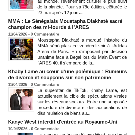
au monde, l’événement culturel le plus suivi
de la planète. Pour sa 79e édition, clôturée le
23 mai après 12 jours...
MMA : Le Sénégalais Moustapha Diakhaté sacré
champion des mi-lourds à l’ARES
11/04/2026 -
0
Commentaire
Moustapha Diakhaté a marqué l’histoire du
MMA sénégalais ce vendredi soir à l’Adidas
Arena de Paris. En s'imposant par décision
unanime face à Begai lors du Main Event de
l’ARES 40, il s'empare de la...
Khaby Lame au cœur d’une polémique : Rumeurs
de divorce et soupçons sur son patrimoine
11/04/2026 -
0
Commentaire
La superstar de TikTok, Khaby Lame, est
actuellement la cible de spéculations virales
sur les réseaux sociaux. Entre une supposée
procédure de divorce et des accusations de
dissimulation de biens au...
Kanye West interdit d'entrée au Royaume-Uni
10/04/2026 -
0
Commentaire
Le rappeur américain Kanye West, qui devait