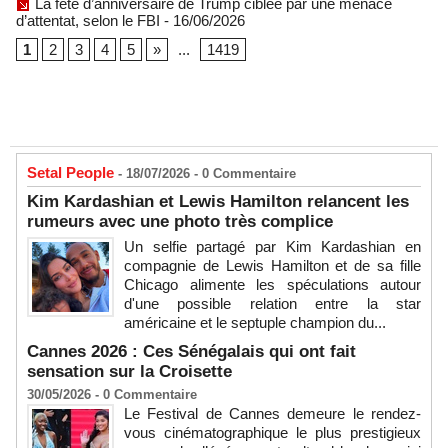
La fête d’anniversaire de Trump ciblée par une menace
d’attentat, selon le FBI
- 16/06/2026
1
2
3
4
5
»
...
1419
Setal People
- 18/07/2026 -
0
Commentaire
Kim Kardashian et Lewis Hamilton relancent les
rumeurs avec une photo très complice
Un selfie partagé par Kim Kardashian en
compagnie de Lewis Hamilton et de sa fille
Chicago alimente les spéculations autour
d'une possible relation entre la star
américaine et le septuple champion du...
Cannes 2026 : Ces Sénégalais qui ont fait
sensation sur la Croisette
30/05/2026 -
0
Commentaire
Le Festival de Cannes demeure le rendez-
vous cinématographique le plus prestigieux