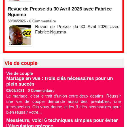
Revue de Presse du 30 Avril 2026 avec Fabrice
Nguema
30/04/2026 -
0
Commentaire
Revue de Presse du 30 Avril 2026 avec
Fabrice Nguema
Vie de couple
Vie de couple
Mariage en vue : trois clés nécessaires pour un
plein succès
02/08/2021 -
0
Commentaire
Le mariage, c’est le trait d’union entre deux destins. Réussir
une vie de couple demande aussi des préalables, une
introspection. Ola vous donne ici les 3 clés nécessaires pour
bien réussir votre...
Messieurs, voici 6 techniques simples pour éviter
l’éjaculation précoce