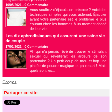
10/05/2021 -
0
Commentaire
Vous souffrez d’éjaculation précoce ? Voici des
techniques simples qui vous aideront. Éjaculer
avant votre partenaire est le problème le plus
courant chez les hommes à un moment donné
de leur vie....
Les dix aphrodisiaques qui assurent une saine vie
de couple
17/02/2021 -
0
Commentaire
Ah qui n’a jamais rêvé de trouver le stimulant
sexuel qui réveillerait les ardeurs de son
partenaire ? Un petit coup de mou et hop une
pincée de poudre magique et ça repart ! Mais
quels sont les...
Google+
Partager ce site