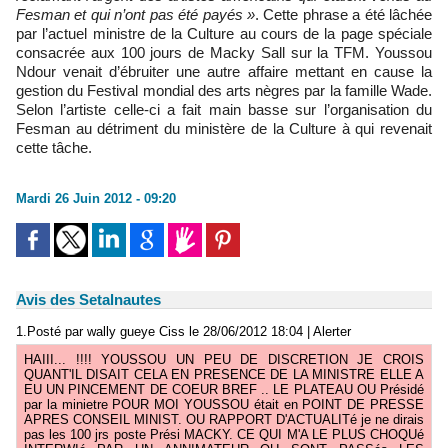
Fesman et qui n’ont pas été payés »
. Cette phrase a été lâchée
par l’actuel ministre de la Culture au cours de la page spéciale
consacrée aux 100 jours de Macky Sall sur la TFM. Youssou
Ndour venait d’ébruiter une autre affaire mettant en cause la
gestion du Festival mondial des arts nègres par la famille Wade.
Selon l’artiste celle-ci a fait main basse sur l’organisation du
Fesman au détriment du ministère de la Culture à qui revenait
cette tâche.
Mardi 26 Juin 2012 - 09:20
Avis des Setalnautes
1.
Posté par
wally gueye Ciss
le 28/06/2012 18:04
|
Alerter
HAIII... !!!! YOUSSOU UN PEU DE DISCRETION JE CROIS
QUANT'IL DISAIT CELA EN PRESENCE DE LA MINISTRE ELLE A
EU UN PINCEMENT DE COEUR BREF .. LE PLATEAU OU Présidé
par la minietre POUR MOI YOUSSOU était en POINT DE PRESSE
APRES CONSEIL MINIST. OU RAPPORT D'ACTUALITé je ne dirais
pas les 100 jrs poste Prési MACKY. CE QUI M'A LE PLUS CHOQUé