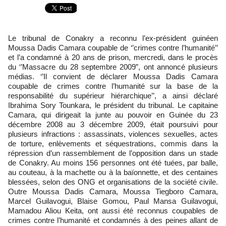
Le tribunal de Conakry a reconnu l’ex-président guinéen
Moussa Dadis Camara coupable de ‘’crimes contre l’humanité’’
et l’a condamné à 20 ans de prison, mercredi, dans le procès
du ‘’Massacre du 28 septembre 2009”, ont annoncé plusieurs
médias. ‘’Il convient de déclarer Moussa Dadis Camara
coupable de crimes contre l’humanité sur la base de la
responsabilité du supérieur hiérarchique’’, a ainsi déclaré
Ibrahima Sory Tounkara, le président du tribunal. Le capitaine
Camara, qui dirigeait la junte au pouvoir en Guinée du 23
décembre 2008 au 3 décembre 2009, était poursuivi pour
plusieurs infractions : assassinats, violences sexuelles, actes
de torture, enlèvements et séquestrations, commis dans la
répression d’un rassemblement de l’opposition dans un stade
de Conakry. Au moins 156 personnes ont été tuées, par balle,
au couteau, à la machette ou à la baïonnette, et des centaines
blessées, selon des ONG et organisations de la société civile.
Outre Moussa Dadis Camara, Moussa Tiegboro Camara,
Marcel Guilavogui, Blaise Gomou, Paul Mansa Guilavogui,
Mamadou Aliou Keita, ont aussi été reconnus coupables de
crimes contre l’humanité et condamnés à des peines allant de