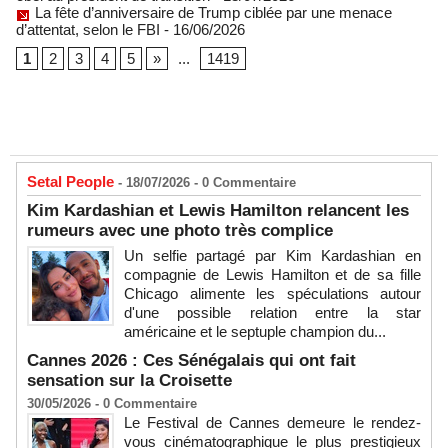
La fête d’anniversaire de Trump ciblée par une menace
d’attentat, selon le FBI
- 16/06/2026
1
2
3
4
5
»
...
1419
Setal People
- 18/07/2026 -
0
Commentaire
Kim Kardashian et Lewis Hamilton relancent les
rumeurs avec une photo très complice
Un selfie partagé par Kim Kardashian en
compagnie de Lewis Hamilton et de sa fille
Chicago alimente les spéculations autour
d'une possible relation entre la star
américaine et le septuple champion du...
Cannes 2026 : Ces Sénégalais qui ont fait
sensation sur la Croisette
30/05/2026 -
0
Commentaire
Le Festival de Cannes demeure le rendez-
vous cinématographique le plus prestigieux