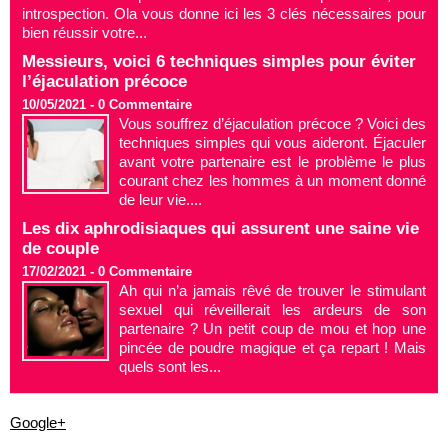
introspection. Ola vous donne ici les 3 clés nécessaires pour
bien réussir votre...
Messieurs, voici 6 techniques simples pour éviter
l’éjaculation précoce
10/05/2021 -
0
Commentaire
Vous souffrez d’éjaculation précoce ? Voici des
techniques simples qui vous aideront. Éjaculer
avant votre partenaire est le problème le plus
courant chez les hommes à un moment donné
de leur vie....
Les dix aphrodisiaques qui assurent une saine vie
de couple
17/02/2021 -
0
Commentaire
Ah qui n’a jamais rêvé de trouver le stimulant
sexuel qui réveillerait les ardeurs de son
partenaire ? Un petit coup de mou et hop une
pincée de poudre magique et ça repart ! Mais
quels sont les...
Google+