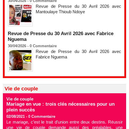
30/04/2026 -
0
Commentaire
Revue de Presse du 30 Avril 2026 avec
Mantoulaye Thioub Ndoye
Revue de Presse du 30 Avril 2026 avec Fabrice
Nguema
30/04/2026 -
0
Commentaire
Revue de Presse du 30 Avril 2026 avec
Fabrice Nguema
Vie de couple
Vie de couple
Mariage en vue : trois clés nécessaires pour un
plein succès
02/08/2021 -
0
Commentaire
Le mariage, c’est le trait d’union entre deux destins. Réussir
une vie de couple demande aussi des préalables, une