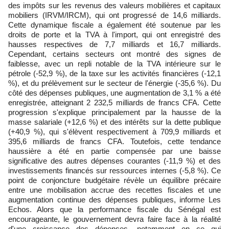
des impôts sur les revenus des valeurs mobilières et capitaux
mobiliers (IRVM/IRCM), qui ont progressé de 14,6 milliards.
Cette dynamique fiscale a également été soutenue par les
droits de porte et la TVA à l'import, qui ont enregistré des
hausses respectives de 7,7 milliards et 16,7 milliards.
Cependant, certains secteurs ont montré des signes de
faiblesse, avec un repli notable de la TVA intérieure sur le
pétrole (-52,9 %), de la taxe sur les activités financières (-12,1
%), et du prélèvement sur le secteur de l'énergie (-35,6 %). Du
côté des dépenses publiques, une augmentation de 3,1 % a été
enregistrée, atteignant 2 232,5 milliards de francs CFA. Cette
progression s'explique principalement par la hausse de la
masse salariale (+12,6 %) et des intérêts sur la dette publique
(+40,9 %), qui s'élèvent respectivement à 709,9 milliards et
395,6 milliards de francs CFA. Toutefois, cette tendance
haussière a été en partie compensée par une baisse
significative des autres dépenses courantes (-11,9 %) et des
investissements financés sur ressources internes (-5,8 %). Ce
point de conjoncture budgétaire révèle un équilibre précaire
entre une mobilisation accrue des recettes fiscales et une
augmentation continue des dépenses publiques, informe Les
Echos. Alors que la performance fiscale du Sénégal est
encourageante, le gouvernement devra faire face à la réalité
d'une croissance des dépenses, notamment en ce qui