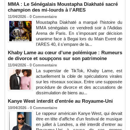
MMA : Le Sénégalais Moustapha Diakhaté sacré
champion des mi-lourds à l’ARES
11/04/2026 -
0
Commentaire
Moustapha Diakhaté a marqué l’histoire du
MMA sénégalais ce vendredi soir à l’Adidas
Arena de Paris. En s'imposant par décision
unanime face à Begai lors du Main Event de
l’ARES 40, il s'empare de la...
Khaby Lame au cœur d’une polémique : Rumeurs
de divorce et soupçons sur son patrimoine
11/04/2026 -
0
Commentaire
La superstar de TikTok, Khaby Lame, est
actuellement la cible de spéculations virales
sur les réseaux sociaux. Entre une supposée
procédure de divorce et des accusations de
dissimulation de biens au...
Kanye West interdit d'entrée au Royaume-Uni
10/04/2026 -
0
Commentaire
Le rappeur américain Kanye West, qui devait
être en tête d'affiche d'un festival de musique
en juillet à Londres, a été interdit d'entrer au
Royaume-Uni à cause de ses propos