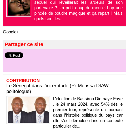
sexuel qui réveillerait les ardeurs de son
partenaire ? Un petit coup de mou et hop une
pincée de poudre magique et ça repart ! Mais
quels sont les...
Google+
Partager ce site
CONTRIBUTION
Le Sénégal dans l’incertitude (Pr Moussa DIAW,
politologue)
L’élection de Bassirou Diomaye Faye
, le 24 mars 2024, avec 54% dès le
premier tour, représente un tournant
dans l’histoire politique du pays car
elle s’est déroulée dans un contexte
particulier de...