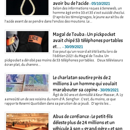
avoir bu de l’acide
-
05/10/2021
Selon des informations reçues à Seneweb, un
homme âgé entre 33 et 35 s’est suicidé chez lui.
D’après les témoignages, le jeune aurait bu de
l’acide avant de se pendre dans l’enclos des moutons. Le...
Magal de Touba : Un pickpocket
avait chipé 53 téléphones portables
et…
-
30/09/2021
Il se peut qu'un record ait été battu lors de
l'édition 2021 du Magal de Touba. Un
pickpocket a dérobé pas moins de 53 téléphones portables. Deux téléviseurs
écran plat, du chanvre...
Le charlatan soutire près de 2
millions à un homme qui voulait
marabouter sa copine
-
30/09/2021
Âgé de 30 ans et domicilié à Keur Massar, A. Ly
a envoûté un de ses voisins du nom d'A. Senghor. C'est, du moins, ce que
rapporte Rewmi Quotidien dans sa parution de ce jeudi. D'après les...
Abus de confiance : Le petit-fils
déleste plus de 24 millions et un
véhicule à son « grand-père » et son