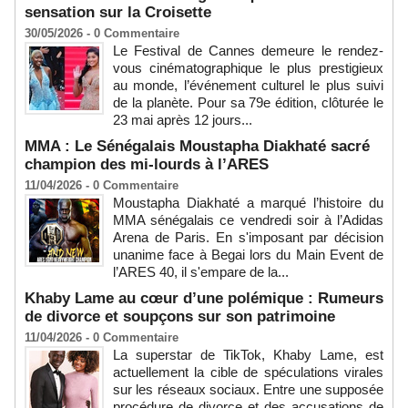
sensation sur la Croisette
30/05/2026 -
0
Commentaire
Le Festival de Cannes demeure le rendez-
vous cinématographique le plus prestigieux
au monde, l’événement culturel le plus suivi
de la planète. Pour sa 79e édition, clôturée le
23 mai après 12 jours...
MMA : Le Sénégalais Moustapha Diakhaté sacré
champion des mi-lourds à l’ARES
11/04/2026 -
0
Commentaire
Moustapha Diakhaté a marqué l’histoire du
MMA sénégalais ce vendredi soir à l’Adidas
Arena de Paris. En s'imposant par décision
unanime face à Begai lors du Main Event de
l’ARES 40, il s'empare de la...
Khaby Lame au cœur d’une polémique : Rumeurs
de divorce et soupçons sur son patrimoine
11/04/2026 -
0
Commentaire
La superstar de TikTok, Khaby Lame, est
actuellement la cible de spéculations virales
sur les réseaux sociaux. Entre une supposée
procédure de divorce et des accusations de