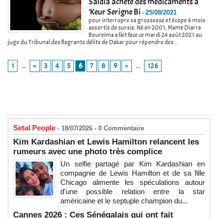
Saldia achète des médicaments à
'Keur Serigne Bi
-
25/08/2021
pour interropre sa grossesse et écope 6 mois
assortis de sursis. Né en 2001, Mame Diarra
Boureima a fait face ce mardi 24 août 2021 au
juge du Tribunal des flagrants délits de Dakar pour répondre des...
1
...
«
3
4
5
6
7
8
9
»
...
126
Setal People
- 18/07/2026 -
0
Commentaire
Kim Kardashian et Lewis Hamilton relancent les
rumeurs avec une photo très complice
Un selfie partagé par Kim Kardashian en
compagnie de Lewis Hamilton et de sa fille
Chicago alimente les spéculations autour
d'une possible relation entre la star
américaine et le septuple champion du...
Cannes 2026 : Ces Sénégalais qui ont fait