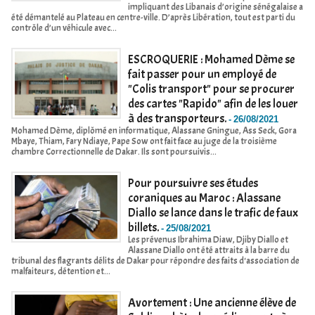
impliquant des Libanais d’origine sénégalaise a
été démantelé au Plateau en centre-ville. D’après Libération, tout est parti du
contrôle d’un véhicule avec...
ESCROQUERIE : Mohamed Dème se
fait passer pour un employé de
"Colis transport" pour se procurer
des cartes "Rapido" afin de les louer
à des transporteurs.
-
26/08/2021
Mohamed Dème, diplômé en informatique, Alassane Gningue, Ass Seck, Gora
Mbaye, Thiam, Fary Ndiaye, Pape Sow ont fait face au juge de la troisième
chambre Correctionnelle de Dakar. Ils sont poursuivis...
Pour poursuivre ses études
coraniques au Maroc : Alassane
Diallo se lance dans le trafic de faux
billets.
-
25/08/2021
Les prévenus Ibrahima Diaw, Djiby Diallo et
Alassane Diallo ont été attraits à la barre du
tribunal des flagrants délits de Dakar pour répondre des faits d'association de
malfaiteurs, détention et...
Avortement : Une ancienne élève de