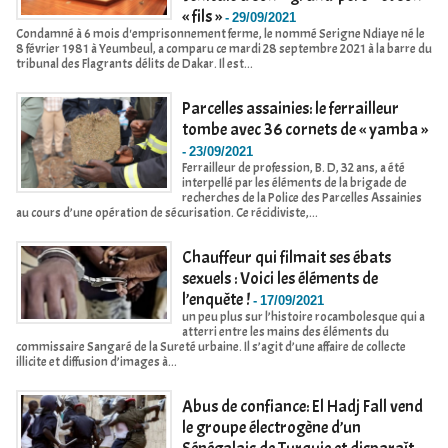
« fils »
-
29/09/2021
Condamné à 6 mois d'emprisonnement ferme, le nommé Serigne Ndiaye né le
8 février 1981 à Yeumbeul, a comparu ce mardi 28 septembre 2021 à la barre du
tribunal des Flagrants délits de Dakar. Il est...
Parcelles assainies: le ferrailleur
tombe avec 36 cornets de « yamba »
-
23/09/2021
Ferrailleur de profession, B. D, 32 ans, a été
interpellé par les éléments de la brigade de
recherches de la Police des Parcelles Assainies
au cours d’une opération de sécurisation. Ce récidiviste,...
Chauffeur qui filmait ses ébats
sexuels : Voici les éléments de
l’enquête !
-
17/09/2021
un peu plus sur l’histoire rocambolesque qui a
atterri entre les mains des éléments du
commissaire Sangaré de la Sureté urbaine. Il s’agit d’une affaire de collecte
illicite et diffusion d’images à...
Abus de confiance: El Hadj Fall vend
le groupe électrogène d’un