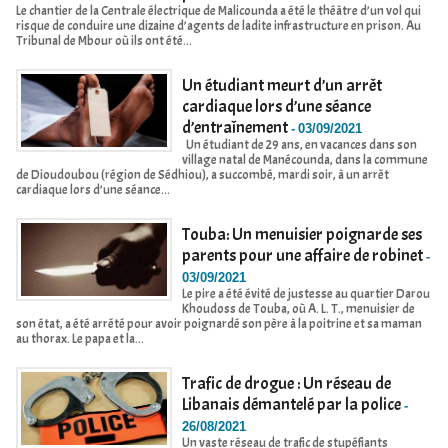
Le chantier de la Centrale électrique de Malicounda a été le théâtre d’un vol qui
risque de conduire une dizaine d’agents de ladite infrastructure en prison. Au
Tribunal de Mbour où ils ont été...
Un étudiant meurt d’un arrêt
cardiaque lors d’une séance
d’entraînement
-
03/09/2021
Un étudiant de 29 ans, en vacances dans son
village natal de Manécounda, dans la commune
de Dioudoubou (région de Sédhiou), a succombé, mardi soir, à un arrêt
cardiaque lors d’une séance...
Touba: Un menuisier poignarde ses
parents pour une affaire de robinet
-
03/09/2021
Le pire a été évité de justesse au quartier Darou
Khoudoss de Touba, où A. L. T., menuisier de
son état, a été arrêté pour avoir poignardé son père à la poitrine et sa maman
au thorax. Le papa et la...
Trafic de drogue : Un réseau de
Libanais démantelé par la police
-
26/08/2021
Un vaste réseau de trafic de stupéfiants