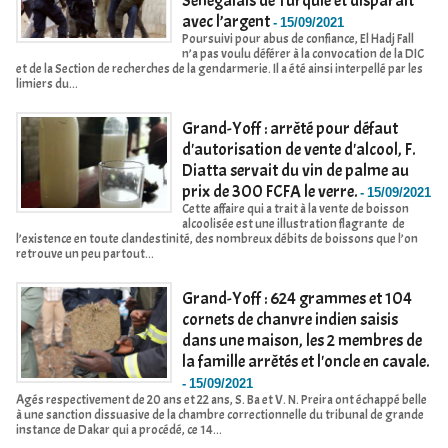
Sénégalais de Turquie et disparaît
avec l’argent
-
15/09/2021
Poursuivi pour abus de confiance, El Hadj Fall
n’a pas voulu déférer à la convocation de la DIC
et de la Section de recherches de la gendarmerie. Il a été ainsi interpellé par les
limiers du...
Grand-Yoff : arrêté pour défaut
d'autorisation de vente d'alcool, F.
Diatta servait du vin de palme au
prix de 300 FCFA le verre.
-
15/09/2021
Cette affaire qui a trait à la vente de boisson
alcoolisée est une illustration flagrante de
l’existence en toute clandestinité, des nombreux débits de boissons que l’on
retrouve un peu partout...
Grand-Yoff : 624 grammes et 104
cornets de chanvre indien saisis
dans une maison, les 2 membres de
la famille arrêtés et l'oncle en cavale.
-
15/09/2021
Agés respectivement de 20 ans et 22 ans, S. Ba et V. N. Preira ont échappé belle
à une sanction dissuasive de la chambre correctionnelle du tribunal de grande
instance de Dakar qui a procédé, ce 14...