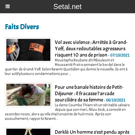
Setal.net
Faits Divers
Vol avec violence : Arrêtés à Grand-
Yoff, deux redoutables agresseurs
risquent 10 ans de prison
-
07/10/2021
Moustapha Boubane dit Mbeuleum et
Moussanté Preira semaient le bordel dans le
quartier de Grand-Yoff. Selon Rewmi Quotidien qui donne la nouvelle, ils ont à
leur actif plusieurs condamnations pour...
Pour une banale histoire de Petit-
Déjeuner : Il fracasse l'arcade
sourcilière de sa femme
-
06/10/2021
La dame Coumba Thiam vit un véritable calvaire
depuis que son mari, Aliou Seck, a convolé en
secondes noces, alors qu'elle était enceinte de huit mois. Après son
accouchement, rapporte Rewmi...
Derklé: Un homme s’est pendu après