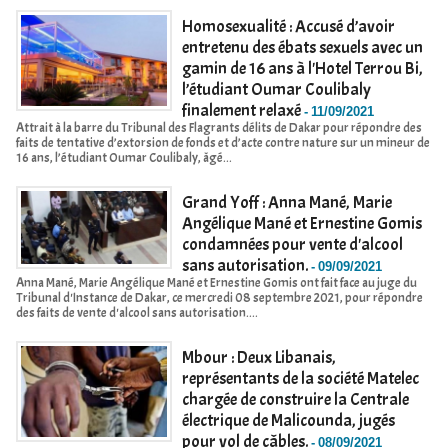
Homosexualité : Accusé d’avoir
entretenu des ébats sexuels avec un
gamin de 16 ans à l'Hotel Terrou Bi,
l’étudiant Oumar Coulibaly
finalement relaxé
-
11/09/2021
Attrait à la barre du Tribunal des Flagrants délits de Dakar pour répondre des
faits de tentative d’extorsion de fonds et d’acte contre nature sur un mineur de
16 ans, l’étudiant Oumar Coulibaly, âgé...
Grand Yoff : Anna Mané, Marie
Angélique Mané et Ernestine Gomis
condamnées pour vente d'alcool
sans autorisation.
-
09/09/2021
Anna Mané, Marie Angélique Mané et Ernestine Gomis ont fait face au juge du
Tribunal d'Instance de Dakar, ce mercredi 08 septembre 2021, pour répondre
des faits de vente d'alcool sans autorisation....
Mbour : Deux Libanais,
représentants de la société Matelec
chargée de construire la Centrale
électrique de Malicounda, jugés
pour vol de câbles.
-
08/09/2021