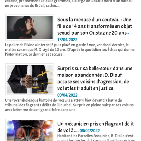
cocaïne, précisément 750 kilogrammes, au large de Dakar à bord d’un bateau
en provenance du Brésil, cachés...
Sous la menace d’un couteau : Une
fille de 14 ans transformée en objet
sexuel par son Oustaz de 20 ans
-
13/04/2022
La police de Pikine a interpellé puis placé en garde à vue, vendredi dernier, le
maître coranique M. D. âgé de 20 ans. D’après le quotidien Les Échos qui donne
l'information, ce dernier est accusé...
Surpris sur sa belle-sœur dans une
maison abandonnée : D. Diouf
accuse ses voisins d’agression, de
vol et les traduit en justice
-
09/04/2022
Une rocambolesque histoire de mœurs a atterri hier devant la barre du
tribunal des flagrants délits de Diourbel. Surpris en pleine nuit par ses voisins
avec la femme de son grand-frère dans une...
Un mécanicien pris en flagrant délit
de vol à...
-
06/04/2022
Habitant les Parcelles Assainies, B. Diallo s’est
ouvert les portes de la prison. Il a été surpris en