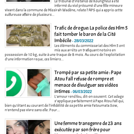
Le tribunal d’instance de Koungheul a été
informé du viol présumé d’une fille mineure
vivant dans la commune de Missirah Wadène, relate l’APS qui a appris cette
sulfureuse affaire de plusieurs...
Trafic de drogue: La police des Hlm 5
fait tomber le baron de la Cité
Imbécile
-
28/03/2022
Les éléments du commissariat des Hlm 5 ont
mis aux arrêts un trafiquant notoire en
possession de 10 kg, suite à une traque de 8 mois. Au cours de l'exploitation
d'une information reçue, ces limiers...
Trompé par sa petite amie : Pape
Atou Fall refuse de rompre et
menace de divulguer ses vidéos
intimes
-
06/03/2022
L’amour rend fou, dit-on souvent. Cet adage
s’applique parfaitement à Pape Atou Fall qui,
bien qu’étant au courant de l’infidélité de sa petite amie Fatoumata Sow,
n'entend pas vivre sans elle. Pour...
Une femme transgenre de 23 ans
exécutée par son frère pour