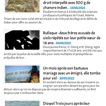
droit interpellé avec 500 g de
chanvre indien.
-
10/06/2022
Étudiant en licence 3 à la faculté des sciences
juridiques et politiques de l'Ucad, Adama
Thiam de son nom, a été attrait à la barre du tribunal des flagrants délits de
Dakar pour offre ou cession de...
Rufisque : deux frères accusés de
viols répétés sur leur petite sœur de
16 ans
-
04/06/2022
Deux jeunes frères, O. Dieng et B. Dieng, âgés
respectivement de 17 et 24 ans, ont été mis aux
arrêts par la police de la vieille ville, pour viols multiples et pédophilie au
préjudice de leur...
Un mois après son fastueux
mariage avec un émigré, elle tombe
pour vol
-
30/05/2022
En voulant vivre au-dessus de ses moyens ou
soigner son paraître devant les gens pour les
éblouir alors qu'on ne dispose pas de moyens financiers suffisants, on finit
toujours par s'embourber dans...
Diowol Trois jours après leur