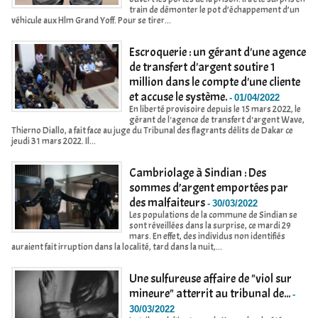
train de démonter le pot d’échappement d’un
véhicule aux Hlm Grand Yoff. Pour se tirer...
Escroquerie : un gérant d'une agence
de transfert d'argent soutire 1
million dans le compte d'une cliente
et accuse le système.
-
01/04/2022
En liberté provisoire depuis le 15 mars 2022, le
gérant de l'agence de transfert d'argent Wave,
Thierno Diallo, a fait face au juge du Tribunal des flagrants délits de Dakar ce
jeudi 31 mars 2022. Il...
Cambriolage à Sindian : Des
sommes d’argent emportées par
des malfaiteurs
-
30/03/2022
Les populations de la commune de Sindian se
sont réveillées dans la surprise, ce mardi 29
mars. En effet, des individus non identifiés
auraient fait irruption dans la localité, tard dans la nuit,...
Une sulfureuse affaire de "viol sur
mineure" atterrit au tribunal de...
-
30/03/2022