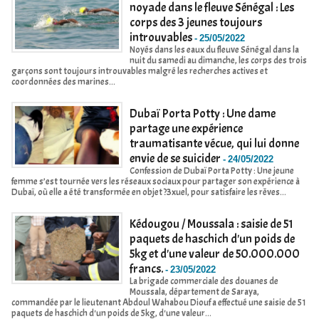
noyade dans le fleuve Sénégal : Les
corps des 3 jeunes toujours
introuvables
-
25/05/2022
Noyés dans les eaux du fleuve Sénégal dans la
nuit du samedi au dimanche, les corps des trois
garçons sont toujours introuvables malgré les recherches actives et
coordonnées des marines...
Dubaï Porta Potty : Une dame
partage une expérience
traumatisante vécue, qui lui donne
envie de se suicider
-
24/05/2022
Confession de Dubaï Porta Potty : Une jeune
femme s’est tournée vers les réseaux sociaux pour partager son expérience à
Dubaï, où elle a été transformée en objet ?3xuel, pour satisfaire les rêves...
Kédougou / Moussala : saisie de 51
paquets de haschich d'un poids de
5kg et d'une valeur de 50.000.000
francs.
-
23/05/2022
La brigade commerciale des douanes de
Moussala, département de Saraya,
commandée par le lieutenant Abdoul Wahabou Diouf a effectué une saisie de 51
paquets de haschich d'un poids de 5kg, d'une valeur...