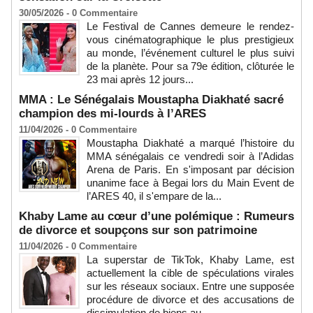
30/05/2026 -
0
Commentaire
Le Festival de Cannes demeure le rendez-
vous cinématographique le plus prestigieux
au monde, l’événement culturel le plus suivi
de la planète. Pour sa 79e édition, clôturée le
23 mai après 12 jours...
MMA : Le Sénégalais Moustapha Diakhaté sacré
champion des mi-lourds à l’ARES
11/04/2026 -
0
Commentaire
Moustapha Diakhaté a marqué l’histoire du
MMA sénégalais ce vendredi soir à l’Adidas
Arena de Paris. En s'imposant par décision
unanime face à Begai lors du Main Event de
l’ARES 40, il s'empare de la...
Khaby Lame au cœur d’une polémique : Rumeurs
de divorce et soupçons sur son patrimoine
11/04/2026 -
0
Commentaire
La superstar de TikTok, Khaby Lame, est
actuellement la cible de spéculations virales
sur les réseaux sociaux. Entre une supposée
procédure de divorce et des accusations de
dissimulation de biens au...