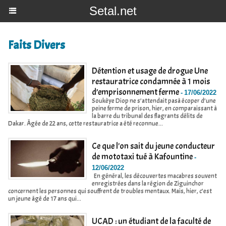
Setal.net
Faits Divers
Détention et usage de drogue Une
restauratrice condamnée à 1 mois
d’emprisonnement ferme
-
17/06/2022
Soukèye Diop ne s’attendait pasà écoper d’une
peine ferme de prison, hier, en comparaissant à
la barre du tribunal des flagrants délits de
Dakar. Âgée de 22 ans, cette restauratrice a été reconnue...
Ce que l'on sait du jeune conducteur
de mototaxi tué à Kafountine
-
12/06/2022
En général, les découvertes macabres souvent
enregistrées dans la région de Ziguinchor
concernent les personnes qui souffrent de troubles mentaux. Mais, hier, c’est
un jeune âgé de 17 ans qui...
UCAD : un étudiant de la faculté de