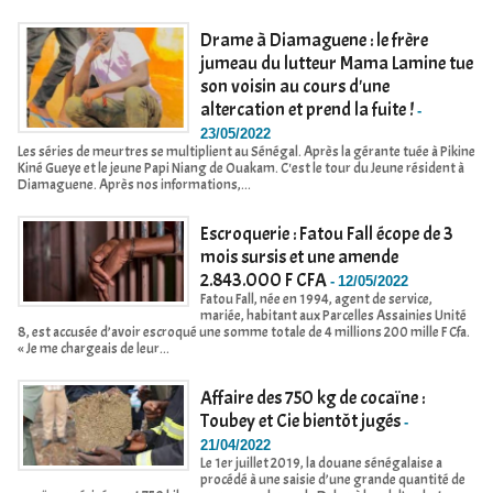
Drame à Diamaguene : le frère
jumeau du lutteur Mama Lamine tue
son voisin au cours d'une
altercation et prend la fuite !
-
23/05/2022
Les séries de meurtres se multiplient au Sénégal. Après la gérante tuée à Pikine
Kiné Gueye et le jeune Papi Niang de Ouakam. C'est le tour du Jeune résident à
Diamaguene. Après nos informations,...
Escroquerie : Fatou Fall écope de 3
mois sursis et une amende
2.843.000 F CFA
-
12/05/2022
Fatou Fall, née en 1994, agent de service,
mariée, habitant aux Parcelles Assainies Unité
8, est accusée d’avoir escroqué une somme totale de 4 millions 200 mille F Cfa.
« Je me chargeais de leur...
Affaire des 750 kg de cocaïne :
Toubey et Cie bientôt jugés
-
21/04/2022
Le 1er juillet 2019, la douane sénégalaise a
procédé à une saisie d’une grande quantité de