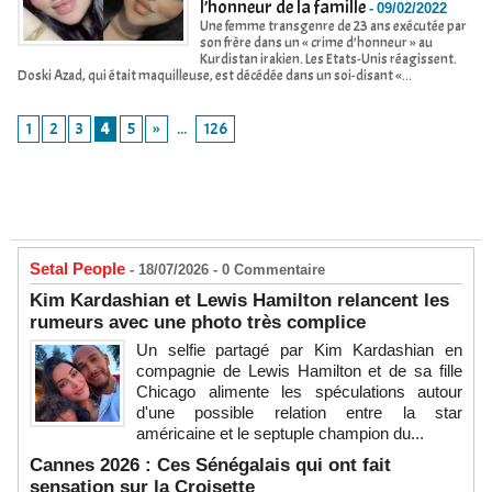
l’honneur de la famille
-
09/02/2022
Une femme transgenre de 23 ans exécutée par
son frère dans un « crime d’honneur » au
Kurdistan irakien. Les Etats-Unis réagissent.
Doski Azad, qui était maquilleuse, est décédée dans un soi-disant «...
1
2
3
4
5
»
...
126
Setal People
- 18/07/2026 -
0
Commentaire
Kim Kardashian et Lewis Hamilton relancent les
rumeurs avec une photo très complice
Un selfie partagé par Kim Kardashian en
compagnie de Lewis Hamilton et de sa fille
Chicago alimente les spéculations autour
d'une possible relation entre la star
américaine et le septuple champion du...
Cannes 2026 : Ces Sénégalais qui ont fait
sensation sur la Croisette