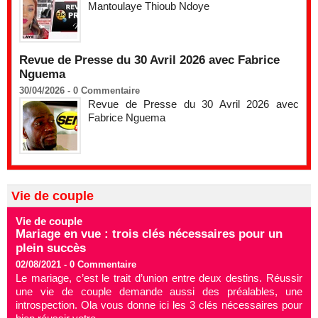
Mantoulaye Thioub Ndoye
Revue de Presse du 30 Avril 2026 avec Fabrice
Nguema
30/04/2026 -
0
Commentaire
Revue de Presse du 30 Avril 2026 avec
Fabrice Nguema
Vie de couple
Vie de couple
Mariage en vue : trois clés nécessaires pour un
plein succès
02/08/2021 -
0
Commentaire
Le mariage, c’est le trait d’union entre deux destins. Réussir
une vie de couple demande aussi des préalables, une
introspection. Ola vous donne ici les 3 clés nécessaires pour