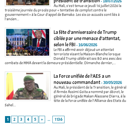
président de transition
-
18/07/2026
Au Mali, s'est tenue ce jeudi 16 juillet 2026 la
troisième journée du procès pour « tentative de complot contre le
gouvernement » à la Cour d'appel de Bamako. Les six co-accusés sont liés à
l'ancien...
La fête d’anniversaire de Trump
ciblée par une menace d’attentat,
selon le FBI
-
16/06/2026
Le FBI a affirmé avoir déjoué un attentat
terroriste visant la Maison-Blanche lorsque
Donald Trump célébrait ses 80 ans avec des
combats de MMA devant la demeure présidentielle. Dimanche dernier,...
La Force unifiée de l’AES a un
nouveau commandant
-
30/05/2026
Au Mali, le président de la Transition, le général
d’Armée Assimi Goita a nommé par décret, le
général de brigade Makan Alassane Diarra, à la
tête de la Force unifiée de l’Alliance des Etats du
Sahel...
1
2
3
4
5
»
...
1136