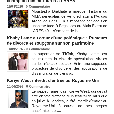
champion des mi-lourds à l’ARES
11/04/2026 -
0
Commentaire
Moustapha Diakhaté a marqué l’histoire du
MMA sénégalais ce vendredi soir à l’Adidas
Arena de Paris. En s'imposant par décision
unanime face à Begai lors du Main Event de
l’ARES 40, il s'empare de la...
Khaby Lame au cœur d’une polémique : Rumeurs
de divorce et soupçons sur son patrimoine
11/04/2026 -
0
Commentaire
La superstar de TikTok, Khaby Lame, est
actuellement la cible de spéculations virales
sur les réseaux sociaux. Entre une supposée
procédure de divorce et des accusations de
dissimulation de biens au...
Kanye West interdit d'entrée au Royaume-Uni
10/04/2026 -
0
Commentaire
Le rappeur américain Kanye West, qui devait
être en tête d'affiche d'un festival de musique
en juillet à Londres, a été interdit d'entrer au
Royaume-Uni à cause de ses propos
antisémites ces...