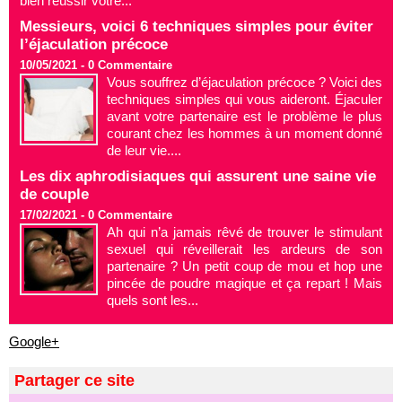
bien réussir votre...
Messieurs, voici 6 techniques simples pour éviter
l’éjaculation précoce
10/05/2021 -
0
Commentaire
Vous souffrez d’éjaculation précoce ? Voici des
techniques simples qui vous aideront. Éjaculer
avant votre partenaire est le problème le plus
courant chez les hommes à un moment donné
de leur vie....
Les dix aphrodisiaques qui assurent une saine vie
de couple
17/02/2021 -
0
Commentaire
Ah qui n’a jamais rêvé de trouver le stimulant
sexuel qui réveillerait les ardeurs de son
partenaire ? Un petit coup de mou et hop une
pincée de poudre magique et ça repart ! Mais
quels sont les...
Google+
Partager ce site