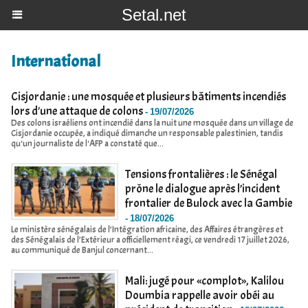
Setal.net
International
Cisjordanie : une mosquée et plusieurs bâtiments incendiés
lors d'une attaque de colons
-
19/07/2026
Des colons israéliens ont incendié dans la nuit une mosquée dans un village de
Cisjordanie occupée, a indiqué dimanche un responsable palestinien, tandis
qu'un journaliste de l'AFP a constaté que...
Tensions frontalières : le Sénégal
prône le dialogue après l’incident
frontalier de Bulock avec la Gambie
-
18/07/2026
Le ministère sénégalais de l’Intégration africaine, des Affaires étrangères et
des Sénégalais de l’Extérieur a officiellement réagi, ce vendredi 17 juillet 2026,
au communiqué de Banjul concernant...
Mali: jugé pour «complot», Kalilou
Doumbia rappelle avoir obéi au