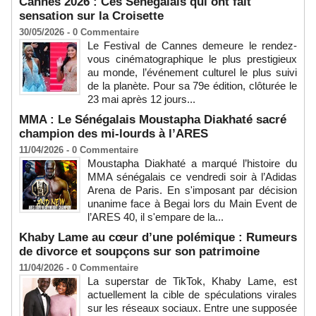
Cannes 2026 : Ces Sénégalais qui ont fait
sensation sur la Croisette
30/05/2026 -
0
Commentaire
Le Festival de Cannes demeure le rendez-
vous cinématographique le plus prestigieux
au monde, l’événement culturel le plus suivi
de la planète. Pour sa 79e édition, clôturée le
23 mai après 12 jours...
MMA : Le Sénégalais Moustapha Diakhaté sacré
champion des mi-lourds à l’ARES
11/04/2026 -
0
Commentaire
Moustapha Diakhaté a marqué l’histoire du
MMA sénégalais ce vendredi soir à l’Adidas
Arena de Paris. En s'imposant par décision
unanime face à Begai lors du Main Event de
l’ARES 40, il s'empare de la...
Khaby Lame au cœur d’une polémique : Rumeurs
de divorce et soupçons sur son patrimoine
11/04/2026 -
0
Commentaire
La superstar de TikTok, Khaby Lame, est
actuellement la cible de spéculations virales
sur les réseaux sociaux. Entre une supposée