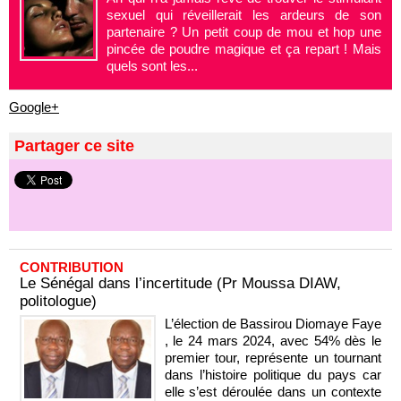
sexuel qui réveillerait les ardeurs de son
partenaire ? Un petit coup de mou et hop une
pincée de poudre magique et ça repart ! Mais
quels sont les...
Google+
Partager ce site
CONTRIBUTION
Le Sénégal dans l’incertitude (Pr Moussa DIAW,
politologue)
L’élection de Bassirou Diomaye Faye
, le 24 mars 2024, avec 54% dès le
premier tour, représente un tournant
dans l’histoire politique du pays car
elle s’est déroulée dans un contexte