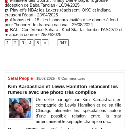
Ministère des Sports : Khady Diène Gaye, la grosse
déception de Baba Tandian
- 10/04/2025
Play-offs NBA: les Lakers réagissent, OKC et Indiana
creusent l'écart
- 23/04/2025
Afrobasket U18 : les Lionceaux invités à se donner à fond
pour ‘’honorer’’ le drapeau national
- 29/08/2024
BAL - Conférence Sahara : Kriol Star fait tomber l'ASCVD et
relance la course
- 28/04/2025
1
2
3
4
5
»
...
347
Setal People
- 18/07/2026 -
0
Commentaire
Kim Kardashian et Lewis Hamilton relancent les
rumeurs avec une photo très complice
Un selfie partagé par Kim Kardashian en
compagnie de Lewis Hamilton et de sa fille
Chicago alimente les spéculations autour
d'une possible relation entre la star
américaine et le septuple champion du...