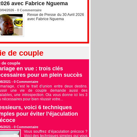
2026 avec Fabrice Nguema
0/04/2026 -
0
Commentaire
Revue de Presse du 30 Avril 2026
avec Fabrice Nguema
ie de couple
e de couple
riage en vue : trois clés
cessaires pour un plein succès
08/2021 -
0
Commentaire
mariage, c’est le trait d’union entre deux destins.
ussir une vie de couple demande aussi des
alables, une introspection. Ola vous donne ici les 3
s nécessaires pour bien réussir votre...
ssieurs, voici 6 techniques
mples pour éviter l’éjaculation
récoce
05/2021 -
0
Commentaire
Vous souffrez d’éjaculation précoce ?
Voici des techniques simples qui vous