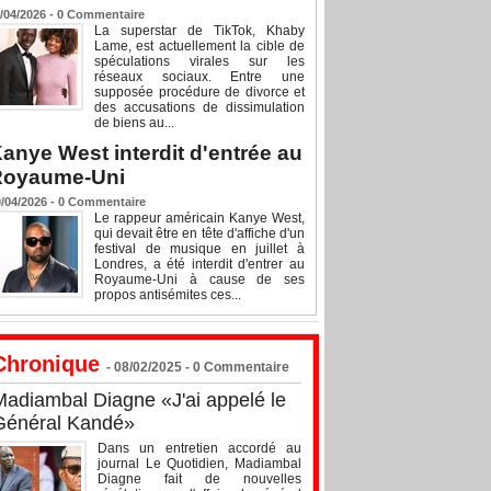
/04/2026 -
0
Commentaire
La superstar de TikTok, Khaby
Lame, est actuellement la cible de
spéculations virales sur les
réseaux sociaux. Entre une
supposée procédure de divorce et
des accusations de dissimulation
de biens au...
anye West interdit d'entrée au
Royaume-Uni
/04/2026 -
0
Commentaire
Le rappeur américain Kanye West,
qui devait être en tête d'affiche d'un
festival de musique en juillet à
Londres, a été interdit d'entrer au
Royaume-Uni à cause de ses
propos antisémites ces...
Chronique
- 08/02/2025 -
0
Commentaire
Madiambal Diagne «J'ai appelé le
Général Kandé»
Dans un entretien accordé au
journal Le Quotidien, Madiambal
Diagne fait de nouvelles