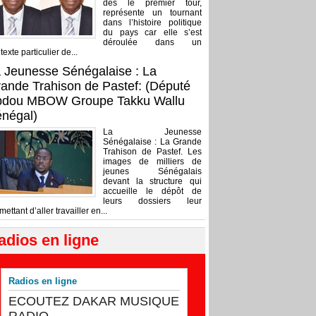
dès le premier tour,
représente un tournant
dans l’histoire politique
du pays car elle s’est
déroulée dans un
texte particulier de...
 Jeunesse Sénégalaise : La
ande Trahison de Pastef: (Député
bdou MBOW Groupe Takku Wallu
négal)
La Jeunesse
Sénégalaise : La Grande
Trahison de Pastef. Les
images de milliers de
jeunes Sénégalais
devant la structure qui
accueille le dépôt de
leurs dossiers leur
mettant d’aller travailler en...
adios en ligne
Radios en ligne
ECOUTEZ DAKAR MUSIQUE
RADIO