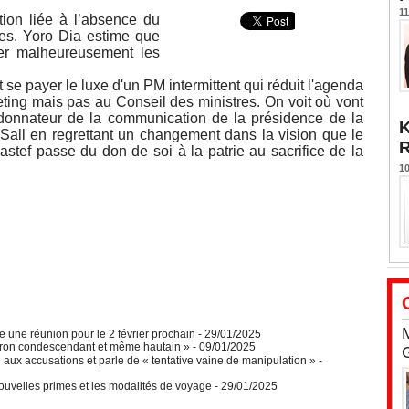
11
tion liée à l’absence du
res. Yoro Dia estime que
uer malheureusement les
se payer le luxe d'un PM intermittent qui réduit l'agenda
eting mais pas au Conseil des ministres. On voit où vont
ordonnateur de la communication de la présidence de la
K
all en regrettant un changement dans la vision que le
astef passe du don de soi à la patrie au sacrifice de la
10
 une réunion pour le 2 février prochain
- 29/01/2025
cron condescendant et même hautain »
- 09/01/2025
aux accusations et parle de « tentative vaine de manipulation »
-
ouvelles primes et les modalités de voyage
- 29/01/2025