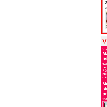
3
V
Vi
Ma
né
02/
Le 
Ré
pré
clé
Me
si
p
10/