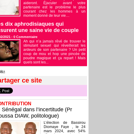
aideront. Éjaculer avant votre
partenaire est le problème le plus
courant chez les hommes à un
moment donné de leur vie....
s dix aphrodisiaques qui
surent une saine vie de couple
02/2021 -
0
Commentaire
Ah qui n’a jamais rêvé de trouver le
stimulant sexuel qui réveillerait les
ardeurs de son partenaire ? Un petit
coup de mou et hop une pincée de
poudre magique et ça repart ! Mais
quels sont les...
le+
rtager ce site
ONTRIBUTION
 Sénégal dans l’incertitude (Pr
ussa DIAW, politologue)
L’élection de Bassirou
Diomaye Faye , le 24
mars 2024, avec 54%