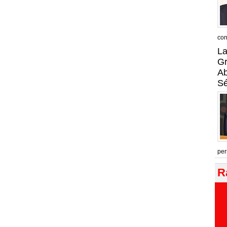
con
La
Gr
A
Sé
per
R