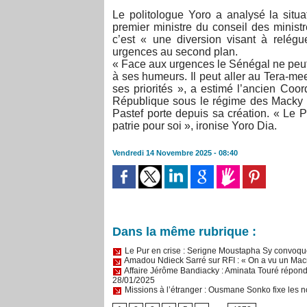
Le politologue Yoro a analysé la situa
premier ministre du conseil des minist
c’est « une diversion visant à relég
urgences au second plan.
« Face aux urgences le Sénégal ne peut 
à ses humeurs. Il peut aller au Tera-me
ses priorités », a estimé l’ancien Co
République sous le régime des Macky S
Pastef porte depuis sa création. « Le P
patrie pour soi », ironise Yoro Dia.
Vendredi 14 Novembre 2025 - 08:40
Dans la même rubrique :
Le Pur en crise : Serigne Moustapha Sy convoque
Amadou Ndieck Sarré sur RFI : « On a vu un Ma
Affaire Jérôme Bandiacky : Aminata Touré répond 
28/01/2025
Missions à l’étranger : Ousmane Sonko fixe les n