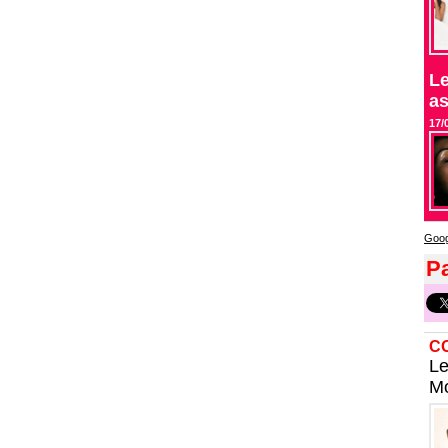
Le
as
17/
Goog
Pa
C
Le
Mo