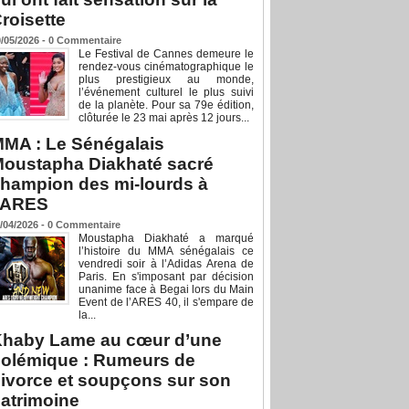
roisette
/05/2026 -
0
Commentaire
Le Festival de Cannes demeure le
rendez-vous cinématographique le
plus prestigieux au monde,
l’événement culturel le plus suivi
de la planète. Pour sa 79e édition,
clôturée le 23 mai après 12 jours...
MA : Le Sénégalais
oustapha Diakhaté sacré
hampion des mi-lourds à
’ARES
/04/2026 -
0
Commentaire
Moustapha Diakhaté a marqué
l’histoire du MMA sénégalais ce
vendredi soir à l’Adidas Arena de
Paris. En s'imposant par décision
unanime face à Begai lors du Main
Event de l’ARES 40, il s'empare de
la...
haby Lame au cœur d’une
olémique : Rumeurs de
ivorce et soupçons sur son
atrimoine