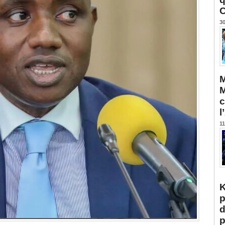
C
30
M
M
c
l
11
K
p
d
p