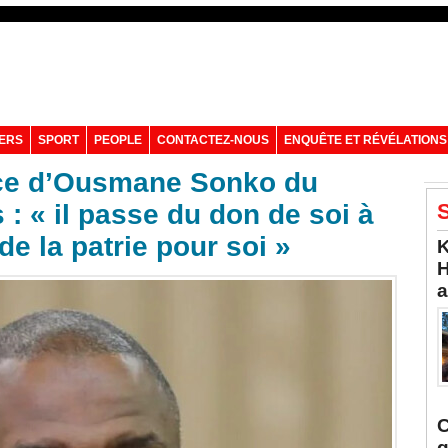
VERS
SPORT
PEOPLE
CONTACTEZ-NOUS
ENQUÊTE ET RÉVÉLATIONS
nce d’Ousmane Sonko du
 : « il passe du don de soi à
S
 de la patrie pour soi »
K
H
a
C
q