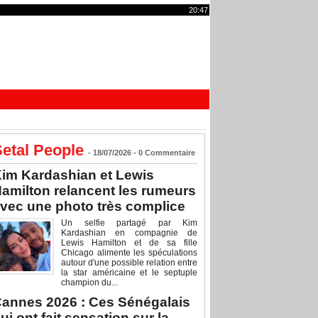
20:47
etal People
- 18/07/2026 -
0
Commentaire
im Kardashian et Lewis
amilton relancent les rumeurs
vec une photo très complice
Un selfie partagé par Kim
Kardashian en compagnie de
Lewis Hamilton et de sa fille
Chicago alimente les spéculations
autour d'une possible relation entre
la star américaine et le septuple
champion du...
annes 2026 : Ces Sénégalais
ui ont fait sensation sur la