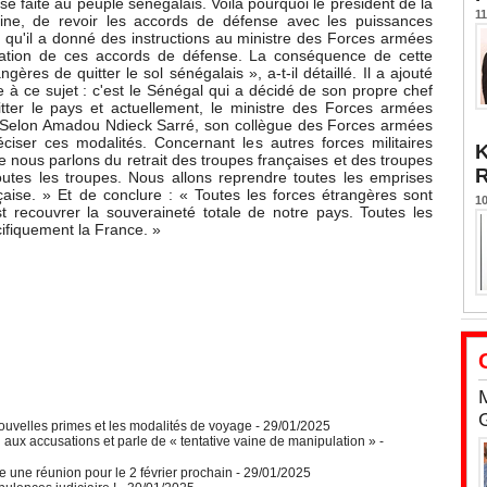
sse faite au peuple sénégalais. Voilà pourquoi le président de la
11
ine, de revoir les accords de défense avec les puissances
i qu'il a donné des instructions au ministre des Forces armées
iation de ces accords de défense. La conséquence de cette
res de quitter le sol sénégalais », a-t-il détaillé. Il a ajouté
 à ce sujet : c'est le Sénégal qui a décidé de son propre chef
ter le pays et actuellement, le ministre des Forces armées
és. Selon Amadou Ndieck Sarré, son collègue des Forces armées
ciser ces modalités. Concernant les autres forces militaires
K
ue nous parlons du retrait des troupes françaises et des troupes
toutes les troupes. Nous allons reprendre toutes les emprises
çaise. » Et de conclure : « Toutes les forces étrangères sont
10
 recouvrer la souveraineté totale de notre pays. Toutes les
ifiquement la France. »
ouvelles primes et les modalités de voyage
- 29/01/2025
aux accusations et parle de « tentative vaine de manipulation »
-
 une réunion pour le 2 février prochain
- 29/01/2025