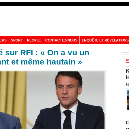
VERS
SPORT
PEOPLE
CONTACTEZ-NOUS
ENQUÊTE ET RÉVÉLATIONS
sur RFI : « On a vu un
nt et même hautain »
S
K
H
a
C
q