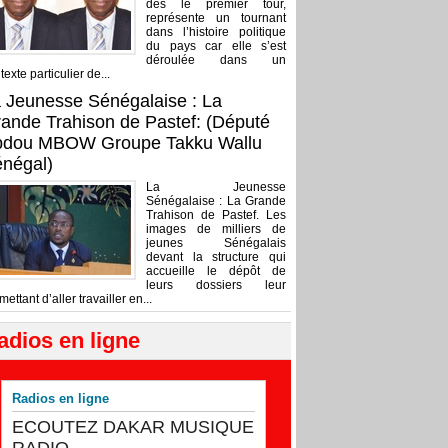
dès le premier tour,
représente un tournant
dans l’histoire politique
du pays car elle s’est
déroulée dans un
texte particulier de...
 Jeunesse Sénégalaise : La
ande Trahison de Pastef: (Député
bdou MBOW Groupe Takku Wallu
négal)
La Jeunesse
Sénégalaise : La Grande
Trahison de Pastef. Les
images de milliers de
jeunes Sénégalais
devant la structure qui
accueille le dépôt de
leurs dossiers leur
mettant d’aller travailler en...
adios en ligne
Radios en ligne
ECOUTEZ DAKAR MUSIQUE
RADIO