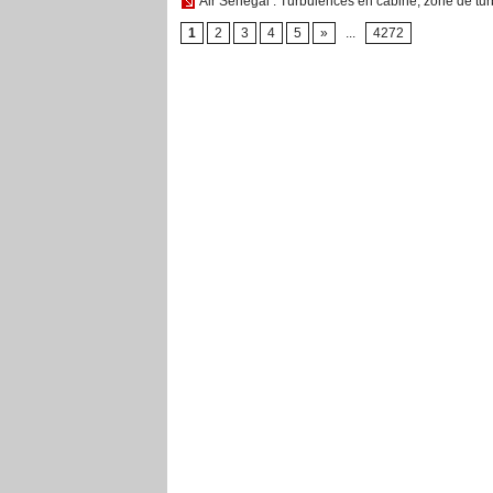
Air Sénégal : Turbulences en cabine, zone de turb
1
2
3
4
5
»
...
4272