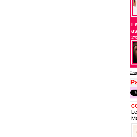
Le
as
17/
Goog
Pa
C
Le
Mo