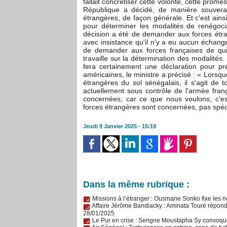
fallait concrétiser cette volonté, cette prome
République a décidé, de manière souvera
étrangères, de façon générale. Et c'est ains
pour déterminer les modalités de renégoc
décision a été de demander aux forces étrangè
avec insistance qu'il n'y a eu aucun échange
de demander aux forces françaises de quit
travaille sur la détermination des modalit
fera certainement une déclaration pour pré
américaines, le ministre a précisé : « Lorsq
étrangères du sol sénégalais, il s'agit de 
actuellement sous contrôle de l'armée fran
concernées, car ce que nous voulons, c'est
forces étrangères sont concernées, pas spéc
Jeudi 9 Janvier 2025 - 15:19
Dans la même rubrique :
Missions à l’étranger : Ousmane Sonko fixe les n
Affaire Jérôme Bandiacky : Aminata Touré répond 
28/01/2025
Le Pur en crise : Serigne Moustapha Sy convoque