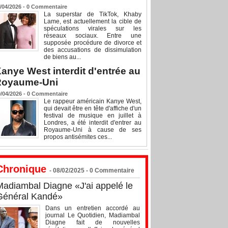
/04/2026 -
0
Commentaire
La superstar de TikTok, Khaby
Lame, est actuellement la cible de
spéculations virales sur les
réseaux sociaux. Entre une
supposée procédure de divorce et
des accusations de dissimulation
de biens au...
anye West interdit d'entrée au
Royaume-Uni
/04/2026 -
0
Commentaire
Le rappeur américain Kanye West,
qui devait être en tête d'affiche d'un
festival de musique en juillet à
Londres, a été interdit d'entrer au
Royaume-Uni à cause de ses
propos antisémites ces...
Chronique
- 08/02/2025 -
0
Commentaire
Madiambal Diagne «J'ai appelé le
Général Kandé»
Dans un entretien accordé au
journal Le Quotidien, Madiambal
Diagne fait de nouvelles