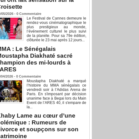
roisette
/05/2026 -
0
Commentaire
Le Festival de Cannes demeure le
rendez-vous cinématographique le
plus prestigieux au monde,
l’événement culturel le plus suivi
de la planète. Pour sa 79e édition,
clôturée le 23 mai après 12 jours...
MA : Le Sénégalais
oustapha Diakhaté sacré
hampion des mi-lourds à
’ARES
/04/2026 -
0
Commentaire
Moustapha Diakhaté a marqué
l’histoire du MMA sénégalais ce
vendredi soir à l’Adidas Arena de
Paris. En s'imposant par décision
unanime face à Begai lors du Main
Event de l’ARES 40, il s'empare de
la...
haby Lame au cœur d’une
olémique : Rumeurs de
ivorce et soupçons sur son
atrimoine