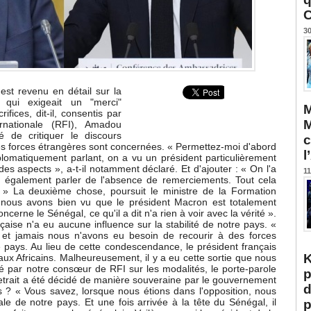
C
30
st revenu en détail sur la
s qui exigeait un "merci"
M
ifices, dit-il, consentis par
M
nationale (RFI), Amadou
de critiquer le discours
c
s forces étrangères sont concernées. « Permettez-moi d'abord
l
plomatiquement parlant, on a vu un président particulièrement
 aspects », a-t-il notamment déclaré. Et d'ajouter : « On l'a
11
u également parler de l'absence de remerciements. Tout cela
. » La deuxième chose, poursuit le ministre de la Formation
, nous avons bien vu que le président Macron est totalement
cerne le Sénégal, ce qu'il a dit n'a rien à voir avec la vérité ».
aise n'a eu aucune influence sur la stabilité de notre pays. «
 et jamais nous n'avons eu besoin de recourir à des forces
e pays. Au lieu de cette condescendance, le président français
K
ux Africains. Malheureusement, il y a eu cette sortie que nous
lé par notre consœur de RFI sur les modalités, le porte-parole
p
etrait a été décidé de manière souveraine par le gouvernement
d
s ? « Vous savez, lorsque nous étions dans l'opposition, nous
le de notre pays. Et une fois arrivée à la tête du Sénégal, il
p