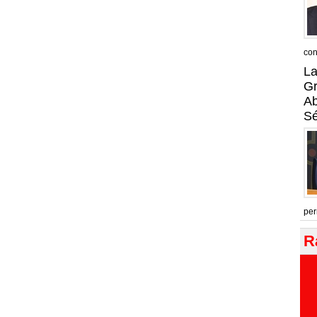
con
La
Gr
A
Sé
per
R