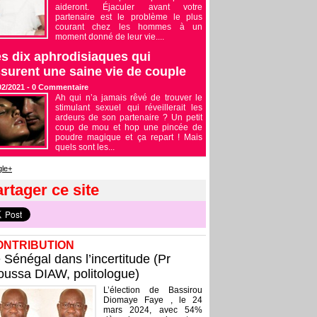
aideront. Éjaculer avant votre
partenaire est le problème le plus
courant chez les hommes à un
moment donné de leur vie....
s dix aphrodisiaques qui
surent une saine vie de couple
02/2021 -
0
Commentaire
Ah qui n’a jamais rêvé de trouver le
stimulant sexuel qui réveillerait les
ardeurs de son partenaire ? Un petit
coup de mou et hop une pincée de
poudre magique et ça repart ! Mais
quels sont les...
le+
rtager ce site
ONTRIBUTION
 Sénégal dans l’incertitude (Pr
ussa DIAW, politologue)
L’élection de Bassirou
Diomaye Faye , le 24
mars 2024, avec 54%