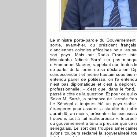
Le ministre porte-parole du Gouvernement e
sortie, avant-hier, du président françai
d'anciennes colonies africaines pour les sacr
son pays. Mais sur Radio France inter
Moustapha Ndieck Sarré n'a pas manqué 
d'Emmanuel Macron, rappelant que toutes le
de parler de la forme de sa déclaration. Di
condescendant et même hautain sous bien des
entendu parler de politesse, on l'a entend
n'est pas diplomatique et c'est à déplorer
professionnelle, « c'est que, dans le fond
passé à côté de la question. Et pour ce qui con
Selon M. Sarré, la présence de l'armée franç
Le Sénégal a toujours été un pays stable
étrangères pour assurer la stabilité de notr
aurait dû, au moins, présenter des excuses a
trouvons tout à fait malheureuse ». Interpel
du gouvernement a tenu à préciser que ce r
sénégalais. Le sort des troupes américaine
avions toujours réclamé la souveraineté tota