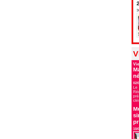
3
V
Vi
Ma
né
02/
Le 
Ré
pré
clé
Me
si
p
10/