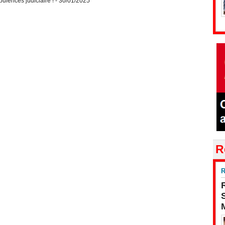
ulences judiciaire !
- 30/01/2025
R
R