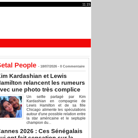
11:15
etal People
- 18/07/2026 -
0
Commentaire
im Kardashian et Lewis
amilton relancent les rumeurs
vec une photo très complice
Un selfie partagé par Kim
Kardashian en compagnie de
Lewis Hamilton et de sa fille
Chicago alimente les spéculations
autour d'une possible relation entre
la star américaine et le septuple
champion du...
annes 2026 : Ces Sénégalais
ui ont fait sensation sur la