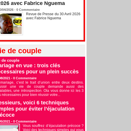
2026 avec Fabrice Nguema
0/04/2026 -
0
Commentaire
Revue de Presse du 30 Avril 2026
avec Fabrice Nguema
ie de couple
e de couple
riage en vue : trois clés
cessaires pour un plein succès
08/2021 -
0
Commentaire
mariage, c’est le trait d’union entre deux destins.
ussir une vie de couple demande aussi des
alables, une introspection. Ola vous donne ici les 3
s nécessaires pour bien réussir votre...
ssieurs, voici 6 techniques
mples pour éviter l’éjaculation
récoce
05/2021 -
0
Commentaire
Vous souffrez d’éjaculation précoce ?
Voici des techniques simples qui vous