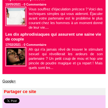
10/05/2021 -
0
Commentaire
Vous souffrez d’éjaculation précoce ? Voici des
techniques simples qui vous aideront. Éjaculer
avant votre partenaire est le problème le plus
courant chez les hommes à un moment donné
de leur vie....
Les dix aphrodisiaques qui assurent une saine vie
de couple
17/02/2021 -
0
Commentaire
Ah qui n’a jamais rêvé de trouver le stimulant
sexuel qui réveillerait les ardeurs de son
partenaire ? Un petit coup de mou et hop une
pincée de poudre magique et ça repart ! Mais
quels sont les...
Google+
Partager ce site