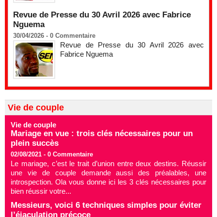
Revue de Presse du 30 Avril 2026 avec Fabrice
Nguema
30/04/2026 -
0
Commentaire
Revue de Presse du 30 Avril 2026 avec
Fabrice Nguema
Vie de couple
Vie de couple
Mariage en vue : trois clés nécessaires pour un
plein succès
02/08/2021 -
0
Commentaire
Le mariage, c’est le trait d’union entre deux destins. Réussir
une vie de couple demande aussi des préalables, une
introspection. Ola vous donne ici les 3 clés nécessaires pour
bien réussir votre...
Messieurs, voici 6 techniques simples pour éviter
l’éjaculation précoce