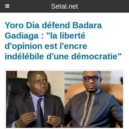
Setal.net
Yoro Dia défend Badara
Gadiaga : "la liberté
d'opinion est l'encre
indélébile d'une démocratie"