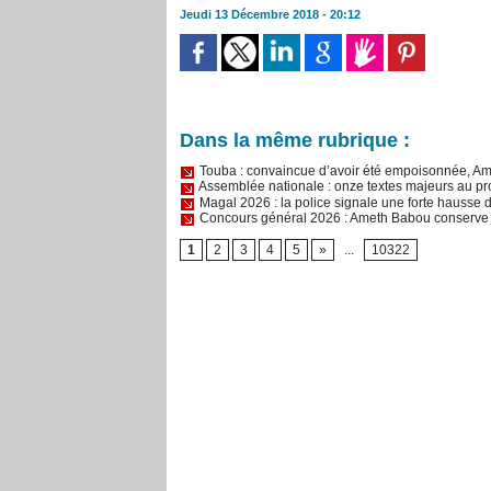
Jeudi 13 Décembre 2018 - 20:12
Dans la même rubrique :
Touba : convaincue d’avoir été empoisonnée, Am
Assemblée nationale : onze textes majeurs au pr
Magal 2026 : la police signale une forte hausse 
Concours général 2026 : Ameth Babou conserve s
1
2
3
4
5
»
...
10322