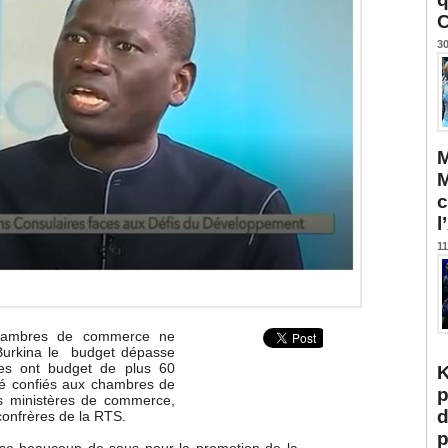
C
30
M
M
c
l
11
chambres de commerce ne
 Burkina le budget dépasse
res ont budget de plus 60
K
été confiés aux chambres de
p
es ministères de commerce,
d
s confrères de la RTS.
p