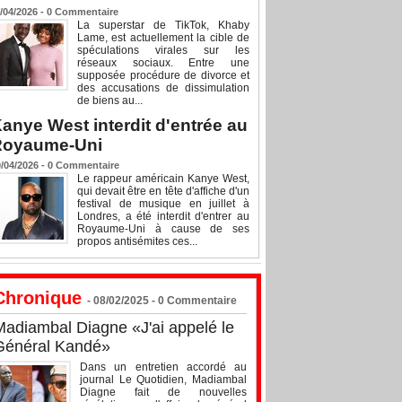
/04/2026 -
0
Commentaire
La superstar de TikTok, Khaby
Lame, est actuellement la cible de
spéculations virales sur les
réseaux sociaux. Entre une
supposée procédure de divorce et
des accusations de dissimulation
de biens au...
anye West interdit d'entrée au
Royaume-Uni
/04/2026 -
0
Commentaire
Le rappeur américain Kanye West,
qui devait être en tête d'affiche d'un
festival de musique en juillet à
Londres, a été interdit d'entrer au
Royaume-Uni à cause de ses
propos antisémites ces...
Chronique
- 08/02/2025 -
0
Commentaire
Madiambal Diagne «J'ai appelé le
Général Kandé»
Dans un entretien accordé au
journal Le Quotidien, Madiambal
Diagne fait de nouvelles