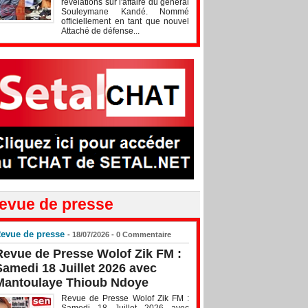
révélations sur l'affaire du général
Souleymane Kandé. Nommé
officiellement en tant que nouvel
Attaché de défense...
evue de presse
evue de presse
- 18/07/2026 -
0
Commentaire
Revue de Presse Wolof Zik FM :
Samedi 18 Juillet 2026 avec
Mantoulaye Thioub Ndoye
Revue de Presse Wolof Zik FM :
Samedi 18 Juillet 2026 avec