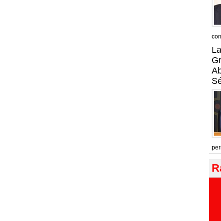
con
La
Gr
A
Sé
per
R