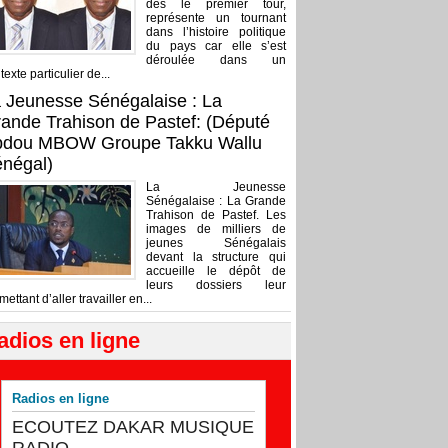
dès le premier tour,
représente un tournant
dans l’histoire politique
du pays car elle s’est
déroulée dans un
texte particulier de...
 Jeunesse Sénégalaise : La
ande Trahison de Pastef: (Député
bdou MBOW Groupe Takku Wallu
négal)
La Jeunesse
Sénégalaise : La Grande
Trahison de Pastef. Les
images de milliers de
jeunes Sénégalais
devant la structure qui
accueille le dépôt de
leurs dossiers leur
mettant d’aller travailler en...
adios en ligne
Radios en ligne
ECOUTEZ DAKAR MUSIQUE
RADIO