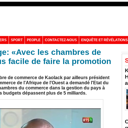
VERS
SPORT
PEOPLE
CONTACTEZ-NOUS
ENQUÊTE ET RÉVÉLATIONS
ge: «Avec les chambres de
s facile de faire la promotion
S
K
H
bre de commerce de Kaolack par ailleurs président
a
merce de l'Afrique de l'Ouest a demandé l'Etat du
chambres du commerce dans la gestion du pays à
es budgets dépassent plus de 5 milliards.
C
q