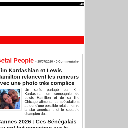
6:40
etal People
- 18/07/2026 -
0
Commentaire
im Kardashian et Lewis
amilton relancent les rumeurs
vec une photo très complice
Un selfie partagé par Kim
Kardashian en compagnie de
Lewis Hamilton et de sa fille
Chicago alimente les spéculations
autour d'une possible relation entre
la star américaine et le septuple
champion du...
annes 2026 : Ces Sénégalais
ui ont fait sensation sur la