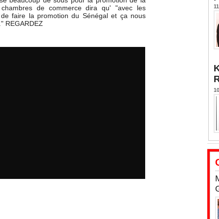
nse beaucoup de sous pour la promotion de la
11
s chambres de commerce dira qu' "avec les
 de faire la promotion du Sénégal et ça nous
s..." REGARDEZ
K
10