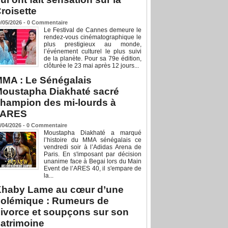
roisette
/05/2026 -
0
Commentaire
Le Festival de Cannes demeure le
rendez-vous cinématographique le
plus prestigieux au monde,
l’événement culturel le plus suivi
de la planète. Pour sa 79e édition,
clôturée le 23 mai après 12 jours...
MA : Le Sénégalais
oustapha Diakhaté sacré
hampion des mi-lourds à
’ARES
/04/2026 -
0
Commentaire
Moustapha Diakhaté a marqué
l’histoire du MMA sénégalais ce
vendredi soir à l’Adidas Arena de
Paris. En s'imposant par décision
unanime face à Begai lors du Main
Event de l’ARES 40, il s'empare de
la...
haby Lame au cœur d’une
olémique : Rumeurs de
ivorce et soupçons sur son
atrimoine