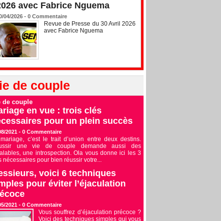
2026 avec Fabrice Nguema
0/04/2026 -
0
Commentaire
Revue de Presse du 30 Avril 2026
avec Fabrice Nguema
ie de couple
e de couple
riage en vue : trois clés
cessaires pour un plein succès
08/2021 -
0
Commentaire
mariage, c’est le trait d’union entre deux destins.
ussir une vie de couple demande aussi des
alables, une introspection. Ola vous donne ici les 3
s nécessaires pour bien réussir votre...
ssieurs, voici 6 techniques
mples pour éviter l’éjaculation
récoce
05/2021 -
0
Commentaire
Vous souffrez d’éjaculation précoce ?
Voici des techniques simples qui vous