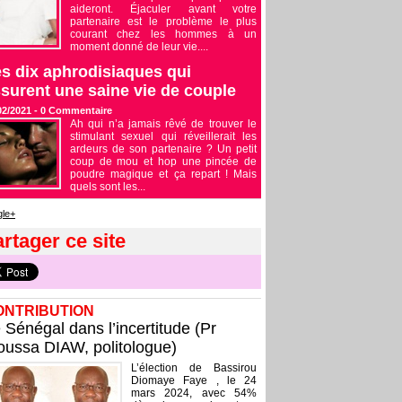
aideront. Éjaculer avant votre
partenaire est le problème le plus
courant chez les hommes à un
moment donné de leur vie....
s dix aphrodisiaques qui
surent une saine vie de couple
02/2021 -
0
Commentaire
Ah qui n’a jamais rêvé de trouver le
stimulant sexuel qui réveillerait les
ardeurs de son partenaire ? Un petit
coup de mou et hop une pincée de
poudre magique et ça repart ! Mais
quels sont les...
le+
rtager ce site
ONTRIBUTION
 Sénégal dans l’incertitude (Pr
ussa DIAW, politologue)
L’élection de Bassirou
Diomaye Faye , le 24
mars 2024, avec 54%