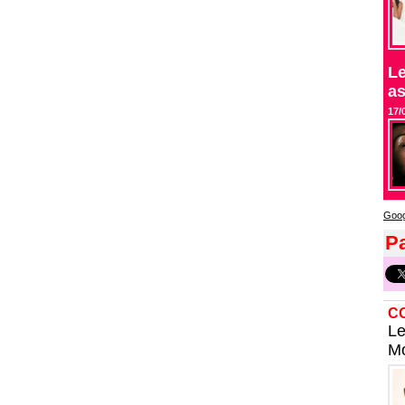
Le
as
17/
Goog
Pa
C
Le
Mo