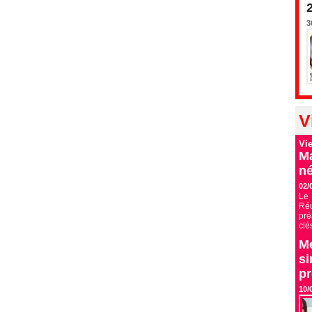
3
V
Vi
Ma
né
02/
Le 
Ré
pré
clé
Me
si
p
10/