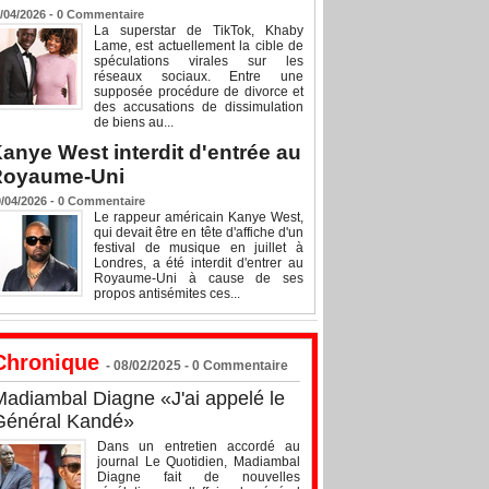
/04/2026 -
0
Commentaire
La superstar de TikTok, Khaby
Lame, est actuellement la cible de
spéculations virales sur les
réseaux sociaux. Entre une
supposée procédure de divorce et
des accusations de dissimulation
de biens au...
anye West interdit d'entrée au
Royaume-Uni
/04/2026 -
0
Commentaire
Le rappeur américain Kanye West,
qui devait être en tête d'affiche d'un
festival de musique en juillet à
Londres, a été interdit d'entrer au
Royaume-Uni à cause de ses
propos antisémites ces...
Chronique
- 08/02/2025 -
0
Commentaire
Madiambal Diagne «J'ai appelé le
Général Kandé»
Dans un entretien accordé au
journal Le Quotidien, Madiambal
Diagne fait de nouvelles