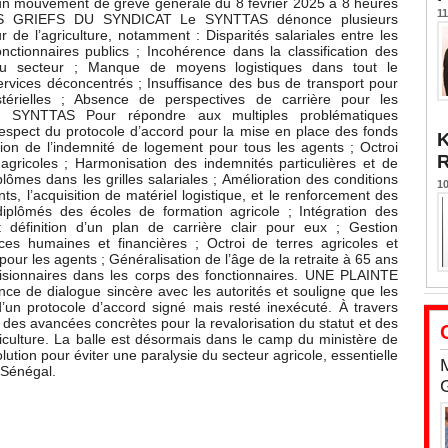
r un mouvement de grève générale du 8 février 2025 à 8 heures
11
ES GRIEFS DU SYNDICAT Le SYNTTAS dénonce plusieurs
de l’agriculture, notamment : Disparités salariales entre les
nctionnaires publics ; Incohérence dans la classification des
 du secteur ; Manque de moyens logistiques dans tout le
rvices déconcentrés ; Insuffisance des bus de transport pour
térielles ; Absence de perspectives de carrière pour les
 SYNTTAS Pour répondre aux multiples problématiques
Respect du protocole d’accord pour la mise en place des fonds
K
on de l’indemnité de logement pour tous les agents ; Octroi
 agricoles ; Harmonisation des indemnités particulières et de
ômes dans les grilles salariales ; Amélioration des conditions
10
nts, l’acquisition de matériel logistique, et le renforcement des
plômés des écoles de formation agricole ; Intégration des
 définition d’un plan de carrière clair pour eux ; Gestion
es humaines et financières ; Octroi de terres agricoles et
pour les agents ; Généralisation de l’âge de la retraite à 65 ans
cisionnaires dans les corps des fonctionnaires. UNE PLAINTE
de dialogue sincère avec les autorités et souligne que les
d’un protocole d’accord signé mais resté inexécuté. À travers
r des avancées concrètes pour la revalorisation du statut et des
agriculture. La balle est désormais dans le camp du ministère de
solution pour éviter une paralysie du secteur agricole, essentielle
 Sénégal.