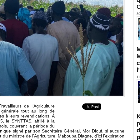
C
30
M
M
c
l
11
availleurs de l’Agriculture
 générale tout au long de
K
es à leurs revendications. À
5, le SYNTTAS, affilié à la
p
is, couvrant la période du
d
uniqué signé par son Secrétaire Général, Mor Diouf, si aucune
t du ministre de l’Agriculture, Mabouba Diagne, d’ici l’expiration
p