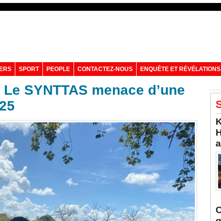
VERS
SPORT
PEOPLE
CONTACTEZ-NOUS
ENQUÊTE ET RÉVÉLATIONS
 : Le SYNTTAS menace d’une
025
S
K
H
a
C
q