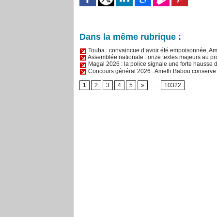
Dans la même rubrique :
Touba : convaincue d’avoir été empoisonnée, Am
Assemblée nationale : onze textes majeurs au pr
Magal 2026 : la police signale une forte hausse 
Concours général 2026 : Ameth Babou conserve s
1
2
3
4
5
»
...
10322