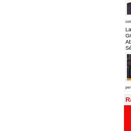
con
La
Gr
A
Sé
per
R