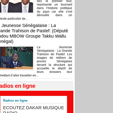
dès le premier tour,
représente un tournant
dans l’histoire politique
du pays car elle s’est
déroulée dans un
texte particulier de...
 Jeunesse Sénégalaise : La
ande Trahison de Pastef: (Député
bdou MBOW Groupe Takku Wallu
négal)
La Jeunesse
Sénégalaise : La Grande
Trahison de Pastef. Les
images de milliers de
jeunes Sénégalais
devant la structure qui
accueille le dépôt de
leurs dossiers leur
mettant d’aller travailler en...
adios en ligne
Radios en ligne
ECOUTEZ DAKAR MUSIQUE
RADIO