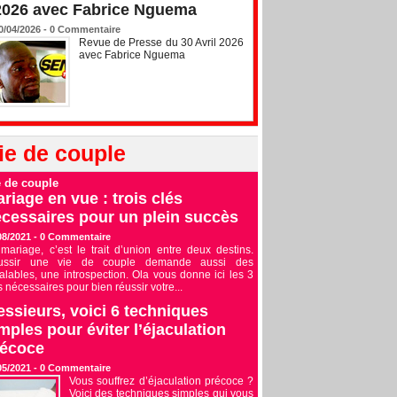
2026 avec Fabrice Nguema
0/04/2026 -
0
Commentaire
Revue de Presse du 30 Avril 2026
avec Fabrice Nguema
ie de couple
e de couple
riage en vue : trois clés
cessaires pour un plein succès
08/2021 -
0
Commentaire
mariage, c’est le trait d’union entre deux destins.
ussir une vie de couple demande aussi des
alables, une introspection. Ola vous donne ici les 3
s nécessaires pour bien réussir votre...
ssieurs, voici 6 techniques
mples pour éviter l’éjaculation
récoce
05/2021 -
0
Commentaire
Vous souffrez d’éjaculation précoce ?
Voici des techniques simples qui vous