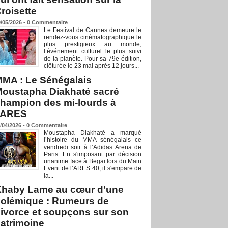
roisette
/05/2026 -
0
Commentaire
Le Festival de Cannes demeure le
rendez-vous cinématographique le
plus prestigieux au monde,
l’événement culturel le plus suivi
de la planète. Pour sa 79e édition,
clôturée le 23 mai après 12 jours...
MA : Le Sénégalais
oustapha Diakhaté sacré
hampion des mi-lourds à
’ARES
/04/2026 -
0
Commentaire
Moustapha Diakhaté a marqué
l’histoire du MMA sénégalais ce
vendredi soir à l’Adidas Arena de
Paris. En s'imposant par décision
unanime face à Begai lors du Main
Event de l’ARES 40, il s'empare de
la...
haby Lame au cœur d’une
olémique : Rumeurs de
ivorce et soupçons sur son
atrimoine