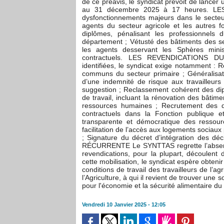
de ce préavis, le syndicat prévoit de lance
au 31 décembre 2025 à 17 heures. L
dysfonctionnements majeurs dans le secteur 
agents du secteur agricole et les autres fo
diplômes, pénalisant les professionnels
département ; Vétusté des bâtiments des se
les agents desservant les Sphères minis
contractuels. LES REVENDICATIONS DU
identifiées, le syndicat exige notamment : 
communs du secteur primaire ; Généralisati
d’une indemnité de risque aux travailleurs
suggestion ; Reclassement cohérent des dipl
de travail, incluant la rénovation des bâtime
ressources humaines ; Recrutement des di
contractuels dans la Fonction publique et
transparente et démocratique des ressourc
facilitation de l’accès aux logements sociaux 
; Signature du décret d’intégration des dé
RÉCURRENTE Le SYNTTAS regrette l’absence 
revendications, pour la plupart, découlent 
cette mobilisation, le syndicat espère obteni
conditions de travail des travailleurs de l’
l’Agriculture, à qui il revient de trouver une 
pour l'économie et la sécurité alimentaire du
Vendredi 10 Janvier 2025 - 12:05