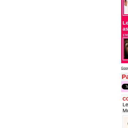
Le
as
17/
Goog
Pa
C
Le
Mo