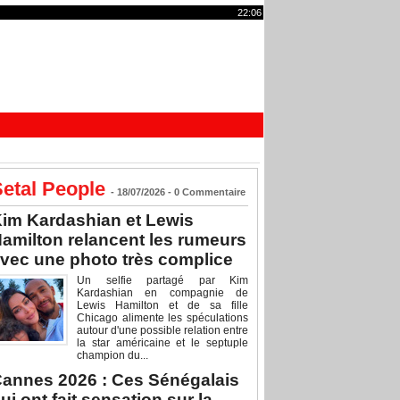
22:06
etal People
- 18/07/2026 -
0
Commentaire
im Kardashian et Lewis
amilton relancent les rumeurs
vec une photo très complice
Un selfie partagé par Kim
Kardashian en compagnie de
Lewis Hamilton et de sa fille
Chicago alimente les spéculations
autour d'une possible relation entre
la star américaine et le septuple
champion du...
annes 2026 : Ces Sénégalais
ui ont fait sensation sur la