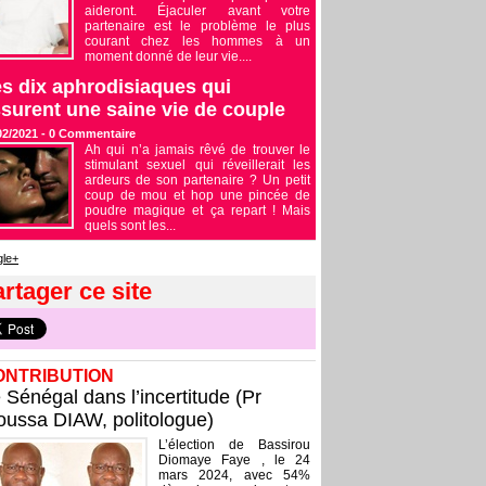
aideront. Éjaculer avant votre
partenaire est le problème le plus
courant chez les hommes à un
moment donné de leur vie....
s dix aphrodisiaques qui
surent une saine vie de couple
02/2021 -
0
Commentaire
Ah qui n’a jamais rêvé de trouver le
stimulant sexuel qui réveillerait les
ardeurs de son partenaire ? Un petit
coup de mou et hop une pincée de
poudre magique et ça repart ! Mais
quels sont les...
le+
rtager ce site
ONTRIBUTION
 Sénégal dans l’incertitude (Pr
ussa DIAW, politologue)
L’élection de Bassirou
Diomaye Faye , le 24
mars 2024, avec 54%