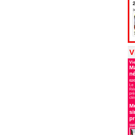
3
V
Vi
Ma
né
02/
Le 
Ré
pré
clé
Me
si
p
10/