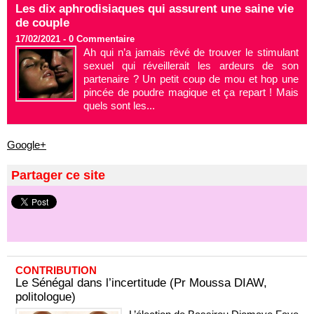
Les dix aphrodisiaques qui assurent une saine vie
de couple
17/02/2021 -
0
Commentaire
Ah qui n’a jamais rêvé de trouver le stimulant
sexuel qui réveillerait les ardeurs de son
partenaire ? Un petit coup de mou et hop une
pincée de poudre magique et ça repart ! Mais
quels sont les...
Google+
Partager ce site
CONTRIBUTION
Le Sénégal dans l’incertitude (Pr Moussa DIAW,
politologue)