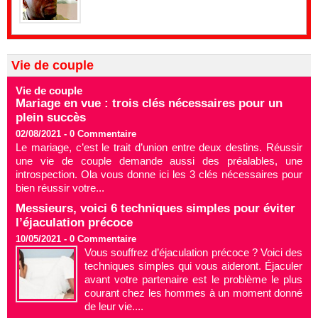
Vie de couple
Vie de couple
Mariage en vue : trois clés nécessaires pour un
plein succès
02/08/2021 -
0
Commentaire
Le mariage, c’est le trait d’union entre deux destins. Réussir
une vie de couple demande aussi des préalables, une
introspection. Ola vous donne ici les 3 clés nécessaires pour
bien réussir votre...
Messieurs, voici 6 techniques simples pour éviter
l’éjaculation précoce
10/05/2021 -
0
Commentaire
Vous souffrez d’éjaculation précoce ? Voici des
techniques simples qui vous aideront. Éjaculer
avant votre partenaire est le problème le plus
courant chez les hommes à un moment donné
de leur vie....