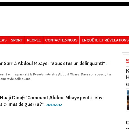
VERS
SPORT
PEOPLE
CONTACTEZ-NOUS
ENQUÊTE ET RÉVÉLATIONS
S
Sarr à Abdoul Mbaye: "Vous êtes un délinquant!"
-
K
mar Sarr n'a pas raté le Premier ministre Abdoul Mbaye. Dans son speech, il a
H
rnement de délinquant.
a
Hadji Diouf: "Comment Abdoul Mbaye peut-il être
s crimes de guerre ?"
-
26/12/2012
C
q