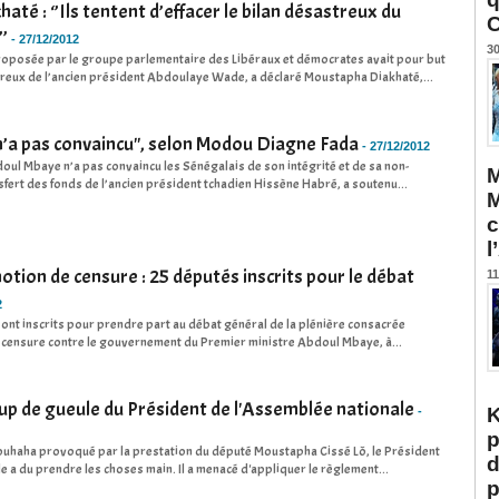
té : ‘’Ils tentent d’effacer le bilan désastreux du
C
’
-
27/12/2012
30
roposée par le groupe parlementaire des Libéraux et démocrates avait pour but
streux de l’ancien président Abdoulaye Wade, a déclaré Moustapha Diakhaté,...
n’a pas convaincu'', selon Modou Diagne Fada
-
27/12/2012
oul Mbaye n’a pas convaincu les Sénégalais de son intégrité et de sa non-
M
sfert des fonds de l’ancien président tchadien Hissène Habré, a soutenu...
M
c
l
motion de censure : 25 députés inscrits pour le débat
11
2
sont inscrits pour prendre part au débat général de la plénière consacrée
 censure contre le gouvernement du Premier ministre Abdoul Mbaye, à...
p de gueule du Président de l'Assemblée nationale
K
-
p
rouhaha provoqué par la prestation du député Moustapha Cissé Lô, le Président
d
e a du prendre les choses main. Il a menacé d'appliquer le règlement...
p