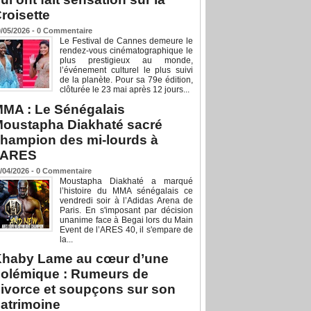
roisette
/05/2026 -
0
Commentaire
Le Festival de Cannes demeure le
rendez-vous cinématographique le
plus prestigieux au monde,
l’événement culturel le plus suivi
de la planète. Pour sa 79e édition,
clôturée le 23 mai après 12 jours...
MA : Le Sénégalais
oustapha Diakhaté sacré
hampion des mi-lourds à
’ARES
/04/2026 -
0
Commentaire
Moustapha Diakhaté a marqué
l’histoire du MMA sénégalais ce
vendredi soir à l’Adidas Arena de
Paris. En s'imposant par décision
unanime face à Begai lors du Main
Event de l’ARES 40, il s'empare de
la...
haby Lame au cœur d’une
olémique : Rumeurs de
ivorce et soupçons sur son
atrimoine