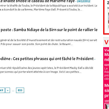
 Le khalife snobe le cadeau de Marième Faye
-
24/12/2012
trer le khalife de Touba, le Président de la République a assisté à un incident. Le
3
 a éconduit le de sa femme, Marième Faye Sall. Présent à Touba, le...
poste : Samba Ndiaye de la Sirn sur le point de rallier le
 général de la Société d’investissement et de restructuration navale (Sirn) serait
V
le Pds pour sauver son poste. Son point de chute : le Rewmi...
Vi
Ma
iène : Ces petites phrases qui ont fâché le Président
né
-
02/
université républicaine des jeunes apéristes, le Président Macky Sall a décidé
Le 
 personnes qui porteraient atteinte à son image. Voici ces petites...
Ré
pré
clé
Me
si
749
»
...
855
p
10/