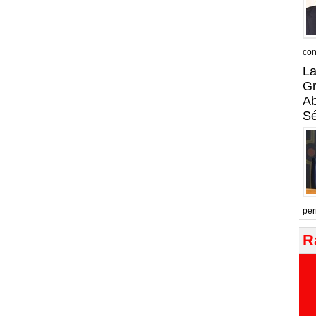
con
La
Gr
A
Sé
per
R