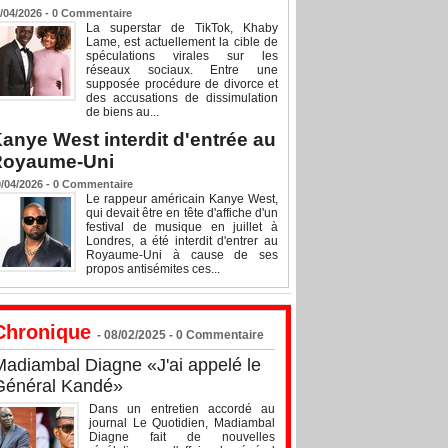
/04/2026 -
0
Commentaire
La superstar de TikTok, Khaby
Lame, est actuellement la cible de
spéculations virales sur les
réseaux sociaux. Entre une
supposée procédure de divorce et
des accusations de dissimulation
de biens au...
anye West interdit d'entrée au
Royaume-Uni
/04/2026 -
0
Commentaire
Le rappeur américain Kanye West,
qui devait être en tête d'affiche d'un
festival de musique en juillet à
Londres, a été interdit d'entrer au
Royaume-Uni à cause de ses
propos antisémites ces...
Chronique
- 08/02/2025 -
0
Commentaire
Madiambal Diagne «J'ai appelé le
Général Kandé»
Dans un entretien accordé au
journal Le Quotidien, Madiambal
Diagne fait de nouvelles