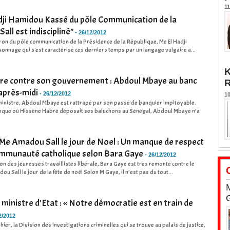
11
ji Hamidou Kassé du pôle Communication de la
all est indiscipliné"
-
26/12/2012
tron du pôle communication de la Présidence de la République, Me El Hadji
onnage qui s'est caractérisé ces derniers temps par un langage vulgaire à...
K
re contre son gouvernement : Abdoul Mbaye au banc
après-midi
-
26/12/2012
10
ministre, Abdoul Mbaye est rattrapé par son passé de banquier impitoyable.
époque où Hissène Habré déposait ses baluchons au Sénégal, Abdoul Mbaye n’a
Me Amadou Sall le jour de Noel : Un manque de respect
 communauté catholique selon Bara Gaye
-
26/12/2012
on des jeunesses travaillistes libérale, Bara Gaye est très remonté contre le
 Sall le jour de la fête de noël Selon M Gaye, il n’est pas du tout...
 ministre d’Etat : « Notre démocratie est en train de
2/2012
 hier, la Division des investigations criminelles qui se trouve au palais de justice,