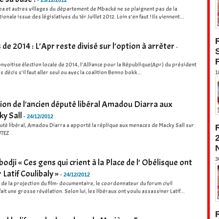
-
25/12/2012
a et autres villages du département de Mbacké ne se plaignent pas de la
ale issue des législatives du 1èr Juillet 2012. Loin s’en faut ! Ils viennent...
 de 2014 : L’Apr reste divisé sur l’option à arrêter
-
onvoitise élection locale de 2014, l’Alliance pour la République(Apr) du président
 décis s’il faut aller seul ou avec la coalition Benno bokk...
1
on de l'ancien député libéral Amadou Diarra aux
y Sall
-
24/12/2012
puté libéral, Amadou Diarra a apporté la réplique aux menaces de Macky Sall sur
UTEZ
3
i « Ces gens qui crient à la Place de l’ Obélisque ont
 Latif Coulibaly »
-
24/12/2012
 de la projection du film- documentaire, le coordonnateur du forum civil
 une grosse révélation. Selon lui, les libéraux ont voulu assassiner Latif...