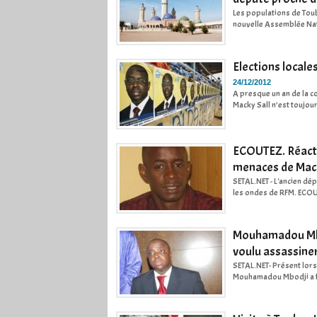
Les populations de Toub
nouvelle Assemblée Nation
Elections locales
24/12/2012
A presque un an de la c
Macky Sall n’est toujours
ECOUTEZ. Réacti
menaces de Mack
SETAL.NET - L'ancien dé
les ondes de RFM. ECO
Mouhamadou Mbodj
voulu assassiner
SETAL.NET- Présent lors
Mouhamadou Mbodji a fait