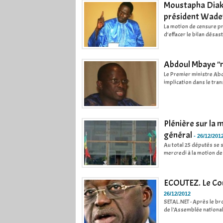
Moustapha Diakha
président Wade’
La motion de censure p
d’effacer le bilan désa
Abdoul Mbaye ''
Le Premier ministre Abd
implication dans le tran
Plénière sur la 
général
-
26/12/201
Au total 25 députés se 
mercredi à la motion de
ECOUTEZ. Le Cou
26/12/2012
SETAL.NET - Après le b
de l'Assemblée national