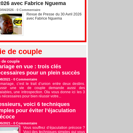
2026 avec Fabrice Nguema
0/04/2026 -
0
Commentaire
Revue de Presse du 30 Avril 2026
avec Fabrice Nguema
ie de couple
e de couple
riage en vue : trois clés
cessaires pour un plein succès
08/2021 -
0
Commentaire
mariage, c’est le trait d’union entre deux destins.
ussir une vie de couple demande aussi des
alables, une introspection. Ola vous donne ici les 3
s nécessaires pour bien réussir votre...
ssieurs, voici 6 techniques
mples pour éviter l’éjaculation
récoce
05/2021 -
0
Commentaire
Vous souffrez d’éjaculation précoce ?
Voici des techniques simples qui vous