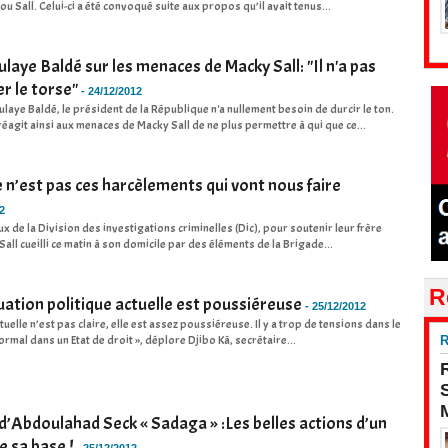
Sall. Celui-ci a été convoqué suite aux propos qu’il avait tenus...
ye Baldé sur les menaces de Macky Sall: "Il n'a pas
r le torse"
-
24/12/2012
laye Baldé, le président de la République n'a nullement besoin de durcir le ton.
éagit ainsi aux menaces de Macky Sall de ne plus permettre à qui que ce...
n’est pas ces harcèlements qui vont nous faire
2
x de la Division des investigations criminelles (Dic), pour soutenir leur frère
Sall cueilli ce matin à son domicile par des éléments de la Brigade...
R
ituation politique actuelle est poussiéreuse
-
25/12/2012
tuelle n’est pas claire, elle est assez poussiéreuse. Il y a trop de tensions dans le
ormal dans un Etat de droit », déplore Djibo Kâ, secrétaire...
R
d’Abdoulahad Seck « Sadaga » :Les belles actions d’un
 sa base !