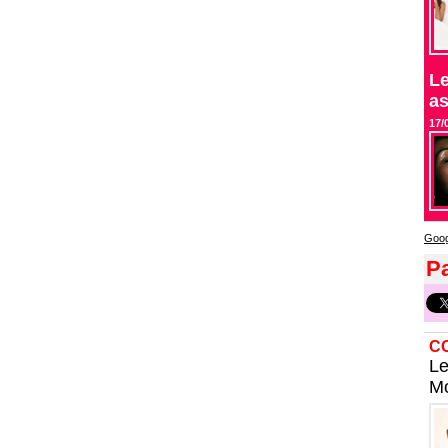
Le
as
17/
Goog
Pa
C
Le
Mo