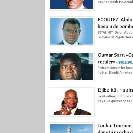
pour soutenir Me Amadou 
ECOUTEZ. Abdoula
besoin de bombe
SETAL.NET - Selon Abdou
Le maire de Ziguinchor r
Oumar Sarr: «Ce 
reculer»
-
25/12/201
Présent devant les locau
libéral, Elhadji Amadou 
Djibo Kâ : “la s
La situation politique ac
pays. Ce qui n’est pas n
Touba- Tournée 
député proche de