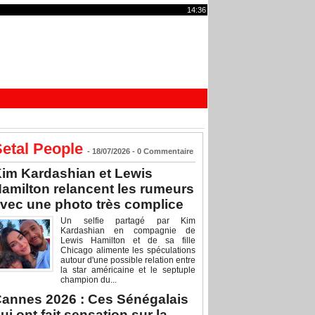
14:36
etal People
- 18/07/2026 -
0
Commentaire
im Kardashian et Lewis
amilton relancent les rumeurs
vec une photo très complice
Un selfie partagé par Kim
Kardashian en compagnie de
Lewis Hamilton et de sa fille
Chicago alimente les spéculations
autour d'une possible relation entre
la star américaine et le septuple
champion du...
annes 2026 : Ces Sénégalais
ui ont fait sensation sur la