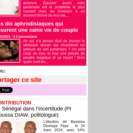
aideront. Éjaculer avant votre
partenaire est le problème le plus
courant chez les hommes à un
moment donné de leur vie....
s dix aphrodisiaques qui
surent une saine vie de couple
02/2021 -
0
Commentaire
Ah qui n’a jamais rêvé de trouver le
stimulant sexuel qui réveillerait les
ardeurs de son partenaire ? Un petit
coup de mou et hop une pincée de
poudre magique et ça repart ! Mais
quels sont les...
le+
rtager ce site
ONTRIBUTION
 Sénégal dans l’incertitude (Pr
ussa DIAW, politologue)
L’élection de Bassirou
Diomaye Faye , le 24
mars 2024, avec 54%