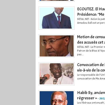
ECOUTEZ. El Had
Présidence: "Me S
SETAL.NET - Selon le pa
Amadou Sall est un pers
Motion de censu
des accusés cet 
SETAL.NET - Le Premier 
Patron de la Biao à l’
pas...
Convocation de 
vis-à-vis de la
Le responsable de l’Uni
convocation de Me Amadou
Habib Sy, ancien
régresser »
-
26/1
Les libéraux ont envahi,