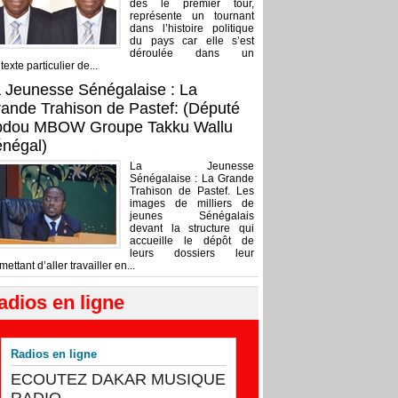
dès le premier tour,
représente un tournant
dans l’histoire politique
du pays car elle s’est
déroulée dans un
texte particulier de...
 Jeunesse Sénégalaise : La
ande Trahison de Pastef: (Député
bdou MBOW Groupe Takku Wallu
négal)
La Jeunesse
Sénégalaise : La Grande
Trahison de Pastef. Les
images de milliers de
jeunes Sénégalais
devant la structure qui
accueille le dépôt de
leurs dossiers leur
mettant d’aller travailler en...
adios en ligne
Radios en ligne
ECOUTEZ DAKAR MUSIQUE
RADIO