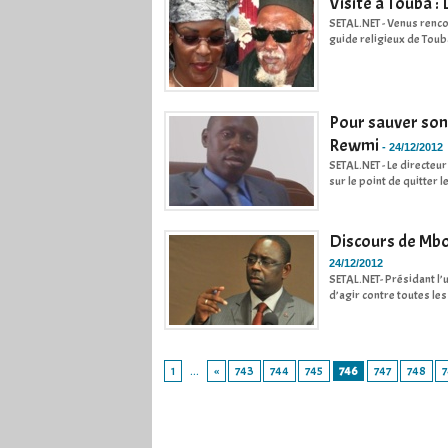
Visite à Touba :
SETAL.NET - Venus rencon
guide religieux de Touba
Pour sauver son 
Rewmi
-
24/12/2012
SETAL.NET - Le directeur
sur le point de quitter 
Discours de Mbod
24/12/2012
SETAL.NET- Présidant l’
d’agir contre toutes les
1
...
«
743
744
745
746
747
748