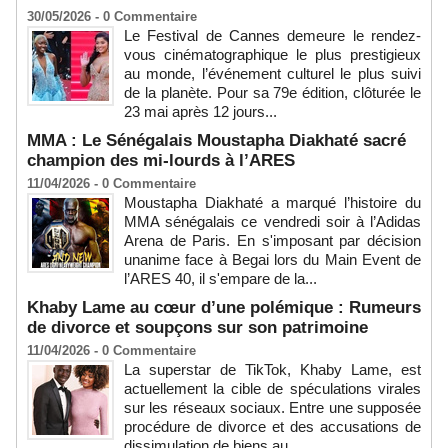
30/05/2026 -
0
Commentaire
Le Festival de Cannes demeure le rendez-
vous cinématographique le plus prestigieux
au monde, l’événement culturel le plus suivi
de la planète. Pour sa 79e édition, clôturée le
23 mai après 12 jours...
MMA : Le Sénégalais Moustapha Diakhaté sacré
champion des mi-lourds à l’ARES
11/04/2026 -
0
Commentaire
Moustapha Diakhaté a marqué l’histoire du
MMA sénégalais ce vendredi soir à l’Adidas
Arena de Paris. En s'imposant par décision
unanime face à Begai lors du Main Event de
l’ARES 40, il s'empare de la...
Khaby Lame au cœur d’une polémique : Rumeurs
de divorce et soupçons sur son patrimoine
11/04/2026 -
0
Commentaire
La superstar de TikTok, Khaby Lame, est
actuellement la cible de spéculations virales
sur les réseaux sociaux. Entre une supposée
procédure de divorce et des accusations de
dissimulation de biens au...