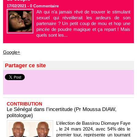
17/02/2021 -
0
Commentaire
Ah qui n’a jamais rêvé de trouver le stimulant
sexuel qui réveillerait les ardeurs de son
partenaire ? Un petit coup de mou et hop une
pincée de poudre magique et ça repart ! Mais
quels sont les...
Google+
Partager ce site
CONTRIBUTION
Le Sénégal dans l’incertitude (Pr Moussa DIAW,
politologue)
L’élection de Bassirou Diomaye Faye
, le 24 mars 2024, avec 54% dès le
premier tour, représente un tournant