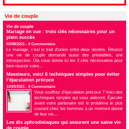
Vie de couple
Vie de couple
Mariage en vue : trois clés nécessaires pour un
plein succès
02/08/2021 -
0
Commentaire
Le mariage, c’est le trait d’union entre deux destins. Réussir
une vie de couple demande aussi des préalables, une
introspection. Ola vous donne ici les 3 clés nécessaires pour
bien réussir votre...
Messieurs, voici 6 techniques simples pour éviter
l’éjaculation précoce
10/05/2021 -
0
Commentaire
Vous souffrez d’éjaculation précoce ? Voici des
techniques simples qui vous aideront. Éjaculer
avant votre partenaire est le problème le plus
courant chez les hommes à un moment donné
de leur vie....
Les dix aphrodisiaques qui assurent une saine vie
de couple