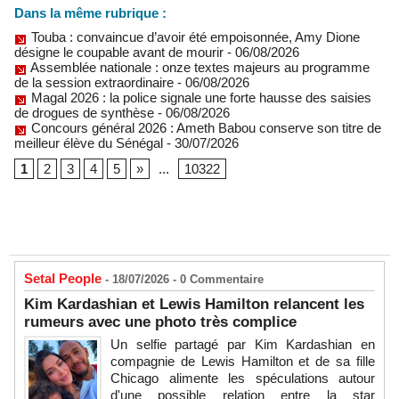
Dans la même rubrique :
Touba : convaincue d’avoir été empoisonnée, Amy Dione
désigne le coupable avant de mourir
- 06/08/2026
Assemblée nationale : onze textes majeurs au programme
de la session extraordinaire
- 06/08/2026
Magal 2026 : la police signale une forte hausse des saisies
de drogues de synthèse
- 06/08/2026
Concours général 2026 : Ameth Babou conserve son titre de
meilleur élève du Sénégal
- 30/07/2026
1
2
3
4
5
»
...
10322
Setal People
- 18/07/2026 -
0
Commentaire
Kim Kardashian et Lewis Hamilton relancent les
rumeurs avec une photo très complice
Un selfie partagé par Kim Kardashian en
compagnie de Lewis Hamilton et de sa fille
Chicago alimente les spéculations autour
d'une possible relation entre la star