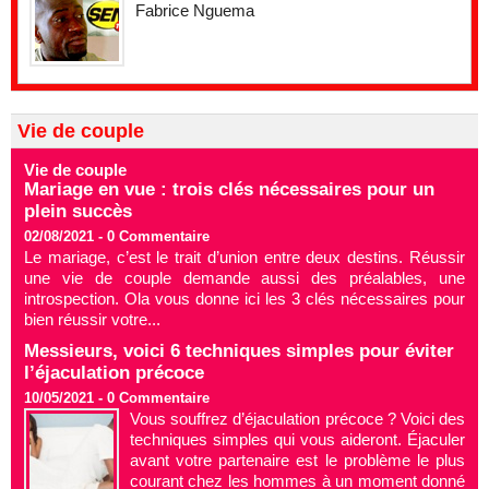
Fabrice Nguema
Vie de couple
Vie de couple
Mariage en vue : trois clés nécessaires pour un
plein succès
02/08/2021 -
0
Commentaire
Le mariage, c’est le trait d’union entre deux destins. Réussir
une vie de couple demande aussi des préalables, une
introspection. Ola vous donne ici les 3 clés nécessaires pour
bien réussir votre...
Messieurs, voici 6 techniques simples pour éviter
l’éjaculation précoce
10/05/2021 -
0
Commentaire
Vous souffrez d’éjaculation précoce ? Voici des
techniques simples qui vous aideront. Éjaculer
avant votre partenaire est le problème le plus
courant chez les hommes à un moment donné