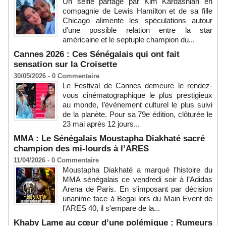
Un selfie partagé par Kim Kardashian en
compagnie de Lewis Hamilton et de sa fille
Chicago alimente les spéculations autour
d'une possible relation entre la star
américaine et le septuple champion du...
Cannes 2026 : Ces Sénégalais qui ont fait
sensation sur la Croisette
30/05/2026 -
0
Commentaire
Le Festival de Cannes demeure le rendez-
vous cinématographique le plus prestigieux
au monde, l’événement culturel le plus suivi
de la planète. Pour sa 79e édition, clôturée le
23 mai après 12 jours...
MMA : Le Sénégalais Moustapha Diakhaté sacré
champion des mi-lourds à l’ARES
11/04/2026 -
0
Commentaire
Moustapha Diakhaté a marqué l’histoire du
MMA sénégalais ce vendredi soir à l’Adidas
Arena de Paris. En s'imposant par décision
unanime face à Begai lors du Main Event de
l’ARES 40, il s'empare de la...
Khaby Lame au cœur d’une polémique : Rumeurs