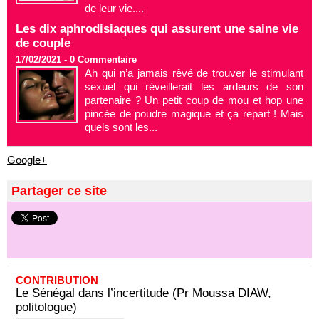
de leur vie....
Les dix aphrodisiaques qui assurent une saine vie
de couple
17/02/2021 -
0
Commentaire
Ah qui n’a jamais rêvé de trouver le stimulant
sexuel qui réveillerait les ardeurs de son
partenaire ? Un petit coup de mou et hop une
pincée de poudre magique et ça repart ! Mais
quels sont les...
Google+
Partager ce site
CONTRIBUTION
Le Sénégal dans l’incertitude (Pr Moussa DIAW,
politologue)