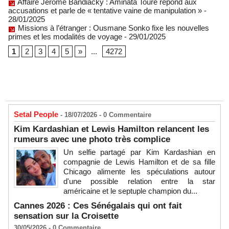
Affaire Jérôme Bandiacky : Aminata Touré répond aux
accusations et parle de « tentative vaine de manipulation »
-
28/01/2025
Missions à l’étranger : Ousmane Sonko fixe les nouvelles
primes et les modalités de voyage
- 29/01/2025
1
2
3
4
5
»
...
4272
Setal People
- 18/07/2026 -
0
Commentaire
Kim Kardashian et Lewis Hamilton relancent les
rumeurs avec une photo très complice
Un selfie partagé par Kim Kardashian en
compagnie de Lewis Hamilton et de sa fille
Chicago alimente les spéculations autour
d'une possible relation entre la star
américaine et le septuple champion du...
Cannes 2026 : Ces Sénégalais qui ont fait
sensation sur la Croisette
30/05/2026 -
0
Commentaire