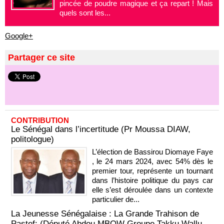
pincée de poudre magique et ça repart ! Mais
quels sont les...
Google+
Partager ce site
CONTRIBUTION
Le Sénégal dans l’incertitude (Pr Moussa DIAW,
politologue)
L’élection de Bassirou Diomaye Faye
, le 24 mars 2024, avec 54% dès le
premier tour, représente un tournant
dans l’histoire politique du pays car
elle s’est déroulée dans un contexte
particulier de...
La Jeunesse Sénégalaise : La Grande Trahison de
Pastef: (Député Abdou MBOW Groupe Takku Wallu