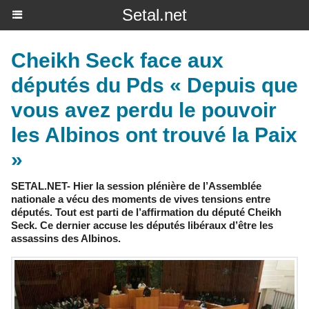
Setal.net
Cheikh Seck face aux
députés du Pds « Depuis que
vous avez perdu le pouvoir
les Albinos ont trouvé la Paix
»
SETAL.NET- Hier la session plénière de l’Assemblée
nationale a vécu des moments de vives tensions entre
députés. Tout est parti de l’affirmation du député Cheikh
Seck. Ce dernier accuse les députés libéraux d’être les
assassins des Albinos.