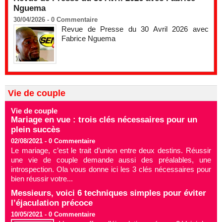
Nguema
30/04/2026 -
0
Commentaire
Revue de Presse du 30 Avril 2026 avec
Fabrice Nguema
Vie de couple
Vie de couple
Mariage en vue : trois clés nécessaires pour un
plein succès
02/08/2021 -
0
Commentaire
Le mariage, c’est le trait d’union entre deux destins. Réussir
une vie de couple demande aussi des préalables, une
introspection. Ola vous donne ici les 3 clés nécessaires pour
bien réussir votre...
Messieurs, voici 6 techniques simples pour éviter
l’éjaculation précoce
10/05/2021 -
0
Commentaire