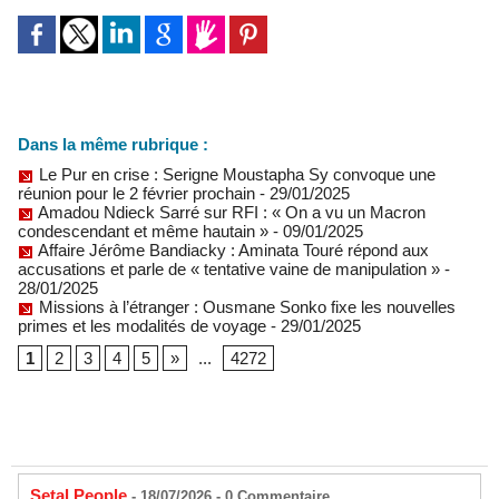
Dans la même rubrique :
Le Pur en crise : Serigne Moustapha Sy convoque une
réunion pour le 2 février prochain
- 29/01/2025
Amadou Ndieck Sarré sur RFI : « On a vu un Macron
condescendant et même hautain »
- 09/01/2025
Affaire Jérôme Bandiacky : Aminata Touré répond aux
accusations et parle de « tentative vaine de manipulation »
-
28/01/2025
Missions à l’étranger : Ousmane Sonko fixe les nouvelles
primes et les modalités de voyage
- 29/01/2025
1
2
3
4
5
»
...
4272
Setal People
- 18/07/2026 -
0
Commentaire