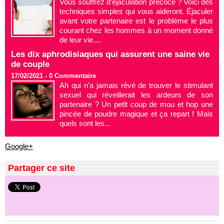
Vous souffrez d’éjaculation précoce ? Voici des
techniques simples qui vous aideront. Éjaculer
avant votre partenaire est le problème le plus
courant chez les hommes à un moment donné
de leur vie....
Les dix aphrodisiaques qui assurent une saine vie
de couple
17/02/2021 -
0
Commentaire
Ah qui n’a jamais rêvé de trouver le stimulant
sexuel qui réveillerait les ardeurs de son
partenaire ? Un petit coup de mou et hop une
pincée de poudre magique et ça repart ! Mais
quels sont les...
Google+
Partager ce site