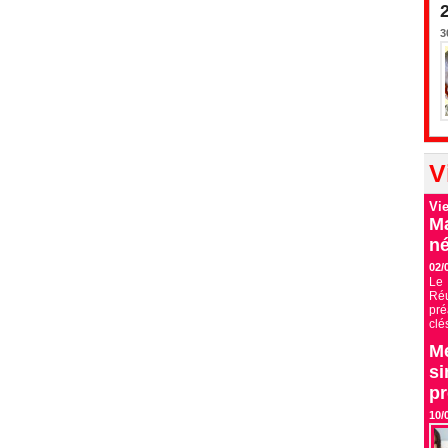
3
V
Vi
Ma
né
02/
Le 
Ré
pré
clé
Me
si
p
10/