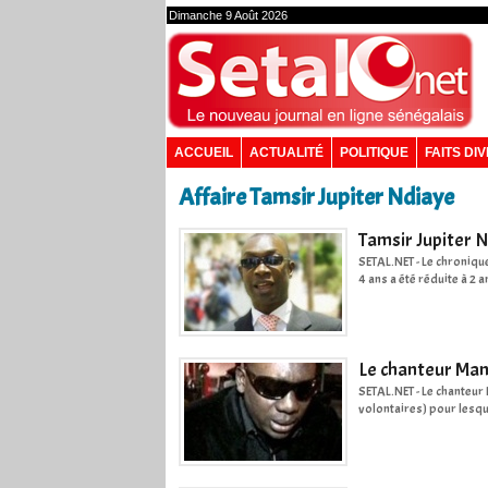
Dimanche 9 Août 2026
ACCUEIL
ACTUALITÉ
POLITIQUE
FAITS DI
Affaire Tamsir Jupiter Ndiaye
Tamsir Jupiter N
SETAL.NET - Le chroniqu
4 ans a été réduite à 2 
Le chanteur Mane
SETAL.NET - Le chanteur 
volontaires) pour lesqu