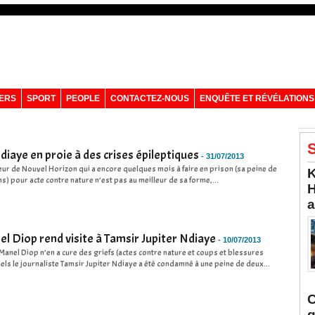
VERS
SPORT
PEOPLE
CONTACTEZ-NOUS
ENQUÊTE ET RÉVÉLATIONS
S
diaye en proie à des crises épileptiques
-
31/07/2013
eur de Nouvel Horizon qui a encore quelques mois à faire en prison (sa peine de
K
ans) pour acte contre nature n’est pas au meilleur de sa forme,...
H
a
l Diop rend visite à Tamsir Jupiter Ndiaye
-
10/07/2013
Manel Diop n’en a cure des griefs (actes contre nature et coups et blessures
els le journaliste Tamsir Jupiter Ndiaye a été condamné à une peine de deux...
C
q