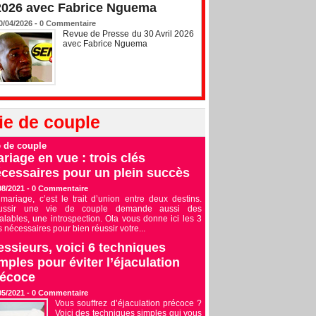
2026 avec Fabrice Nguema
0/04/2026 -
0
Commentaire
Revue de Presse du 30 Avril 2026
avec Fabrice Nguema
ie de couple
e de couple
riage en vue : trois clés
cessaires pour un plein succès
08/2021 -
0
Commentaire
mariage, c’est le trait d’union entre deux destins.
ussir une vie de couple demande aussi des
alables, une introspection. Ola vous donne ici les 3
s nécessaires pour bien réussir votre...
ssieurs, voici 6 techniques
mples pour éviter l’éjaculation
récoce
05/2021 -
0
Commentaire
Vous souffrez d’éjaculation précoce ?
Voici des techniques simples qui vous