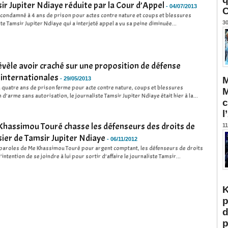
ir Jupiter Ndiaye réduite par la Cour d’Appel
-
04/07/2013
C
t condamné à 4 ans de prison pour actes contre nature et coups et blessures
ste Tamsir Jupiter Ndiaye qui a interjeté appel a vu sa peine diminuée...
30
évèle avoir craché sur une proposition de défense
 internationales
M
-
29/05/2013
quatre ans de prison ferme pour acte contre nature, coups et blessures
M
 d’arme sans autorisation, le journaliste Tamsir Jupiter Ndiaye était hier à la...
c
l
 Khassimou Touré chasse les défenseurs des droits de
11
ier de Tamsir Jupiter Ndiaye
-
06/11/2012
s paroles de Me Khassimou Touré pour argent comptant, les défenseurs de droits
intention de se joindre à lui pour sortir d’affaire le journaliste Tamsir...
K
p
d
p