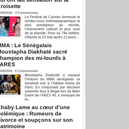
roisette
/05/2026 -
0
Commentaire
Le Festival de Cannes demeure le
rendez-vous cinématographique le
plus prestigieux au monde,
l’événement culturel le plus suivi
de la planète. Pour sa 79e édition,
clôturée le 23 mai après 12 jours...
MA : Le Sénégalais
oustapha Diakhaté sacré
hampion des mi-lourds à
’ARES
/04/2026 -
0
Commentaire
Moustapha Diakhaté a marqué
l’histoire du MMA sénégalais ce
vendredi soir à l’Adidas Arena de
Paris. En s'imposant par décision
unanime face à Begai lors du Main
Event de l’ARES 40, il s'empare de
la...
haby Lame au cœur d’une
olémique : Rumeurs de
ivorce et soupçons sur son
atrimoine