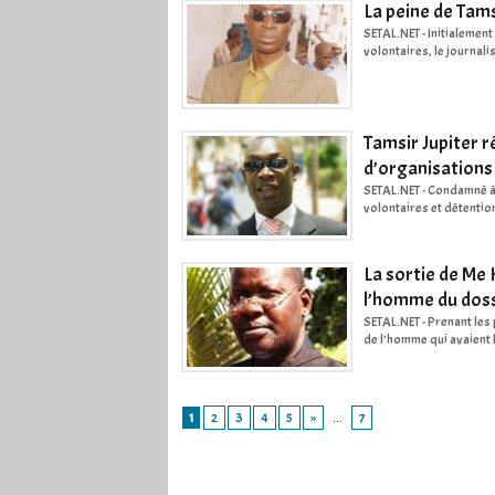
La peine de Tams
SETAL.NET - Initialemen
volontaires, le journali
Tamsir Jupiter r
d’organisations
SETAL.NET - Condamné à 
volontaires et détention
La sortie de Me
l’homme du doss
SETAL.NET - Prenant le
de l’homme qui avaient l’
1
2
3
4
5
»
...
7