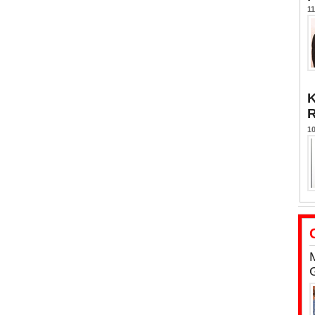
11
K
10