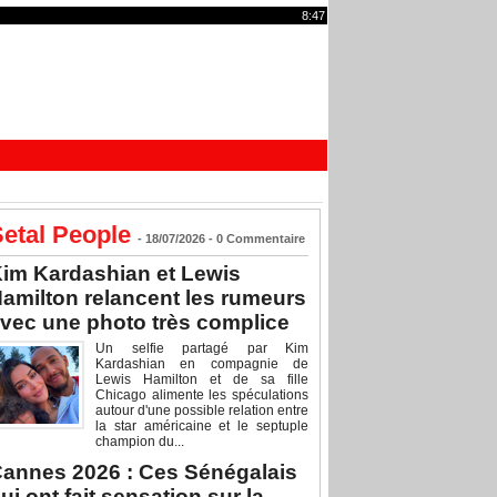
8:47
etal People
- 18/07/2026 -
0
Commentaire
im Kardashian et Lewis
amilton relancent les rumeurs
vec une photo très complice
Un selfie partagé par Kim
Kardashian en compagnie de
Lewis Hamilton et de sa fille
Chicago alimente les spéculations
autour d'une possible relation entre
la star américaine et le septuple
champion du...
annes 2026 : Ces Sénégalais
ui ont fait sensation sur la