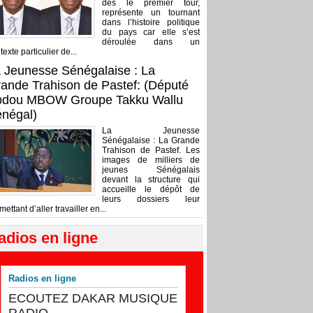
dès le premier tour,
représente un tournant
dans l’histoire politique
du pays car elle s’est
déroulée dans un
texte particulier de...
 Jeunesse Sénégalaise : La
ande Trahison de Pastef: (Député
bdou MBOW Groupe Takku Wallu
négal)
La Jeunesse
Sénégalaise : La Grande
Trahison de Pastef. Les
images de milliers de
jeunes Sénégalais
devant la structure qui
accueille le dépôt de
leurs dossiers leur
mettant d’aller travailler en...
adios en ligne
Radios en ligne
ECOUTEZ DAKAR MUSIQUE
RADIO