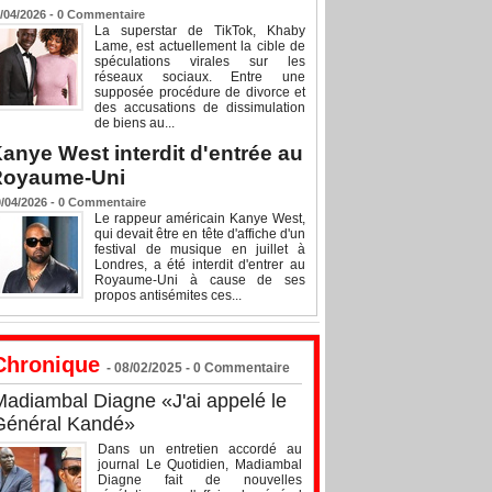
/04/2026 -
0
Commentaire
La superstar de TikTok, Khaby
Lame, est actuellement la cible de
spéculations virales sur les
réseaux sociaux. Entre une
supposée procédure de divorce et
des accusations de dissimulation
de biens au...
anye West interdit d'entrée au
Royaume-Uni
/04/2026 -
0
Commentaire
Le rappeur américain Kanye West,
qui devait être en tête d'affiche d'un
festival de musique en juillet à
Londres, a été interdit d'entrer au
Royaume-Uni à cause de ses
propos antisémites ces...
Chronique
- 08/02/2025 -
0
Commentaire
Madiambal Diagne «J'ai appelé le
Général Kandé»
Dans un entretien accordé au
journal Le Quotidien, Madiambal
Diagne fait de nouvelles