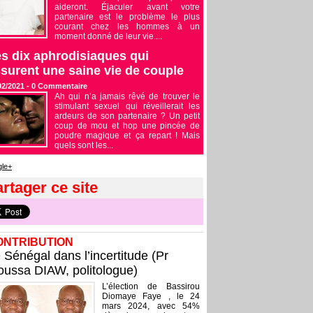
aideront. Éjaculer avant votre
partenaire est le problème le plus
courant chez les hommes à un
moment donné de leur vie....
s dix aphrodisiaques qui
surent une saine vie de couple
02/2021 -
0
Commentaire
Ah qui n’a jamais rêvé de trouver le
stimulant sexuel qui réveillerait les
ardeurs de son partenaire ? Un petit
coup de mou et hop une pincée de
poudre magique et ça repart ! Mais
quels sont les...
le+
rtager ce site
ONTRIBUTION
 Sénégal dans l’incertitude (Pr
ussa DIAW, politologue)
L’élection de Bassirou
Diomaye Faye , le 24
mars 2024, avec 54%