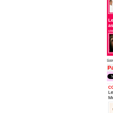
Le
as
17/
Goog
Pa
C
Le
Mo