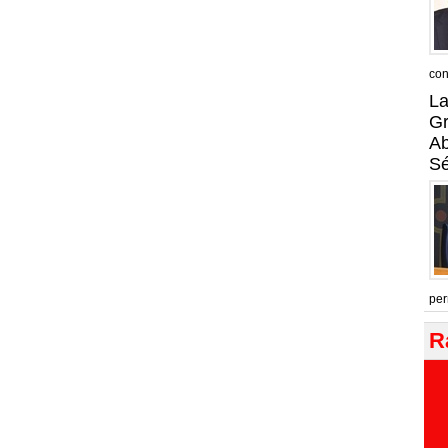
con
La
Gr
A
Sé
per
R