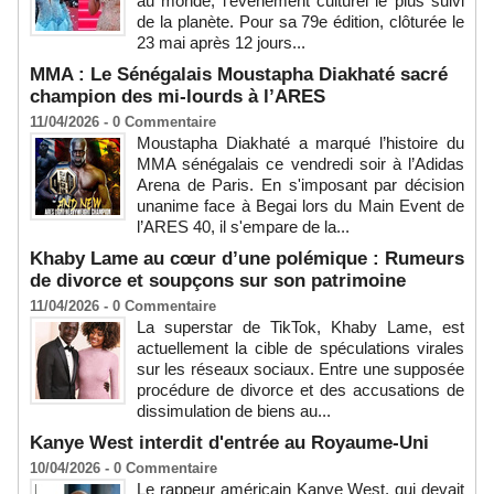
au monde, l’événement culturel le plus suivi
de la planète. Pour sa 79e édition, clôturée le
23 mai après 12 jours...
MMA : Le Sénégalais Moustapha Diakhaté sacré
champion des mi-lourds à l’ARES
11/04/2026 -
0
Commentaire
Moustapha Diakhaté a marqué l’histoire du
MMA sénégalais ce vendredi soir à l’Adidas
Arena de Paris. En s'imposant par décision
unanime face à Begai lors du Main Event de
l’ARES 40, il s'empare de la...
Khaby Lame au cœur d’une polémique : Rumeurs
de divorce et soupçons sur son patrimoine
11/04/2026 -
0
Commentaire
La superstar de TikTok, Khaby Lame, est
actuellement la cible de spéculations virales
sur les réseaux sociaux. Entre une supposée
procédure de divorce et des accusations de
dissimulation de biens au...
Kanye West interdit d'entrée au Royaume-Uni
10/04/2026 -
0
Commentaire
Le rappeur américain Kanye West, qui devait