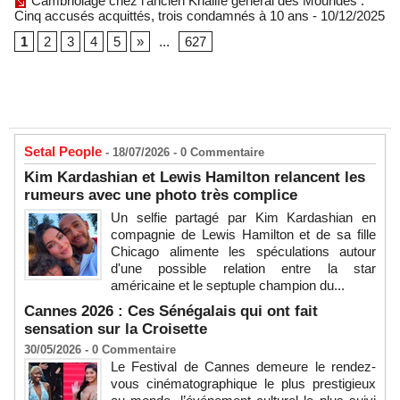
Cambriolage chez l’ancien Khalife général des Mourides :
Cinq accusés acquittés, trois condamnés à 10 ans
- 10/12/2025
1
2
3
4
5
»
...
627
Setal People
- 18/07/2026 -
0
Commentaire
Kim Kardashian et Lewis Hamilton relancent les
rumeurs avec une photo très complice
Un selfie partagé par Kim Kardashian en
compagnie de Lewis Hamilton et de sa fille
Chicago alimente les spéculations autour
d'une possible relation entre la star
américaine et le septuple champion du...
Cannes 2026 : Ces Sénégalais qui ont fait
sensation sur la Croisette
30/05/2026 -
0
Commentaire
Le Festival de Cannes demeure le rendez-
vous cinématographique le plus prestigieux