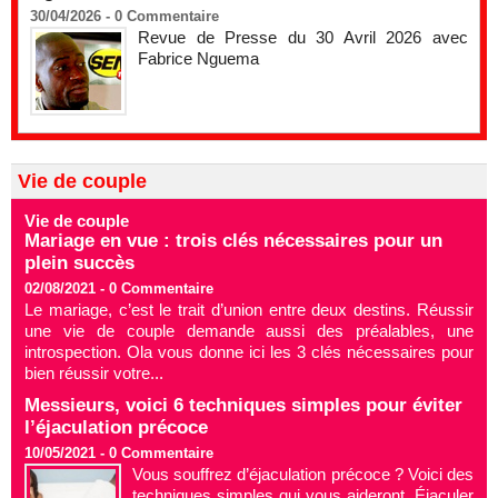
30/04/2026 -
0
Commentaire
Revue de Presse du 30 Avril 2026 avec
Fabrice Nguema
Vie de couple
Vie de couple
Mariage en vue : trois clés nécessaires pour un
plein succès
02/08/2021 -
0
Commentaire
Le mariage, c’est le trait d’union entre deux destins. Réussir
une vie de couple demande aussi des préalables, une
introspection. Ola vous donne ici les 3 clés nécessaires pour
bien réussir votre...
Messieurs, voici 6 techniques simples pour éviter
l’éjaculation précoce
10/05/2021 -
0
Commentaire
Vous souffrez d’éjaculation précoce ? Voici des
techniques simples qui vous aideront. Éjaculer