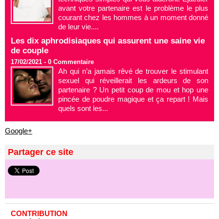
avant votre partenaire est le problème le plus
courant chez les hommes à un moment donné
de leur vie....
Les dix aphrodisiaques qui assurent une saine vie
de couple
17/02/2021 -
0
Commentaire
Ah qui n’a jamais rêvé de trouver le stimulant
sexuel qui réveillerait les ardeurs de son
partenaire ? Un petit coup de mou et hop une
pincée de poudre magique et ça repart ! Mais
quels sont les...
Google+
Partager ce site
CONTRIBUTION