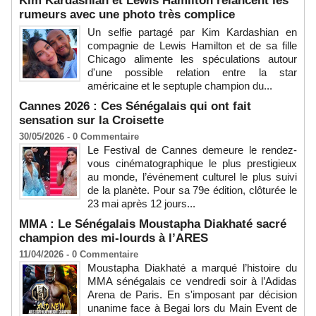
Kim Kardashian et Lewis Hamilton relancent les
rumeurs avec une photo très complice
Un selfie partagé par Kim Kardashian en
compagnie de Lewis Hamilton et de sa fille
Chicago alimente les spéculations autour
d'une possible relation entre la star
américaine et le septuple champion du...
Cannes 2026 : Ces Sénégalais qui ont fait
sensation sur la Croisette
30/05/2026 -
0
Commentaire
Le Festival de Cannes demeure le rendez-
vous cinématographique le plus prestigieux
au monde, l’événement culturel le plus suivi
de la planète. Pour sa 79e édition, clôturée le
23 mai après 12 jours...
MMA : Le Sénégalais Moustapha Diakhaté sacré
champion des mi-lourds à l’ARES
11/04/2026 -
0
Commentaire
Moustapha Diakhaté a marqué l’histoire du
MMA sénégalais ce vendredi soir à l’Adidas
Arena de Paris. En s'imposant par décision
unanime face à Begai lors du Main Event de