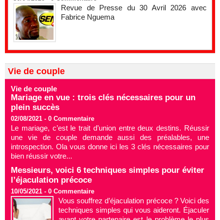
Revue de Presse du 30 Avril 2026 avec
Fabrice Nguema
Vie de couple
Vie de couple
Mariage en vue : trois clés nécessaires pour un
plein succès
02/08/2021 -
0
Commentaire
Le mariage, c’est le trait d’union entre deux destins. Réussir
une vie de couple demande aussi des préalables, une
introspection. Ola vous donne ici les 3 clés nécessaires pour
bien réussir votre...
Messieurs, voici 6 techniques simples pour éviter
l’éjaculation précoce
10/05/2021 -
0
Commentaire
Vous souffrez d’éjaculation précoce ? Voici des
techniques simples qui vous aideront. Éjaculer
avant votre partenaire est le problème le plus