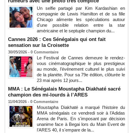
rumeurs avec une photo très complice
Un selfie partagé par Kim Kardashian en
compagnie de Lewis Hamilton et de sa fille
Chicago alimente les spéculations autour
d'une possible relation entre la star
américaine et le septuple champion du...
Cannes 2026 : Ces Sénégalais qui ont fait
sensation sur la Croisette
30/05/2026 -
0
Commentaire
Le Festival de Cannes demeure le rendez-
vous cinématographique le plus prestigieux
au monde, l’événement culturel le plus suivi
de la planète. Pour sa 79e édition, clôturée le
23 mai après 12 jours...
MMA : Le Sénégalais Moustapha Diakhaté sacré
champion des mi-lourds à l’ARES
11/04/2026 -
0
Commentaire
Moustapha Diakhaté a marqué l’histoire du
MMA sénégalais ce vendredi soir à l’Adidas
Arena de Paris. En s'imposant par décision
unanime face à Begai lors du Main Event de
l’ARES 40, il s'empare de la...