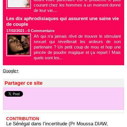
courant chez les hommes à un moment donné
de leur vie....
Les dix aphrodisiaques qui assurent une saine vie
de couple
17/02/2021 -
0
Commentaire
Ah qui n’a jamais rêvé de trouver le stimulant
sexuel qui réveillerait les ardeurs de son
partenaire ? Un petit coup de mou et hop une
pincée de poudre magique et ça repart ! Mais
quels sont les...
Google+
Partager ce site
CONTRIBUTION
Le Sénégal dans l’incertitude (Pr Moussa DIAW,