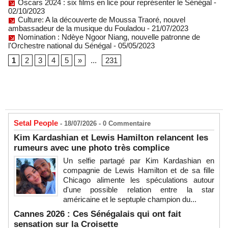
Oscars 2024 : six films en lice pour représenter le Sénégal
-
02/10/2023
Culture: A la découverte de Moussa Traoré, nouvel
ambassadeur de la musique du Fouladou
- 21/07/2023
Nomination : Ndèye Ngoor Niang, nouvelle patronne de
l'Orchestre national du Sénégal
- 05/05/2023
1
2
3
4
5
»
...
231
Setal People
- 18/07/2026 -
0
Commentaire
Kim Kardashian et Lewis Hamilton relancent les
rumeurs avec une photo très complice
Un selfie partagé par Kim Kardashian en
compagnie de Lewis Hamilton et de sa fille
Chicago alimente les spéculations autour
d'une possible relation entre la star
américaine et le septuple champion du...
Cannes 2026 : Ces Sénégalais qui ont fait
sensation sur la Croisette