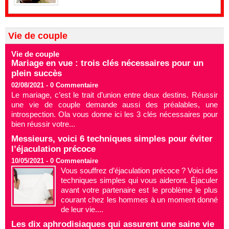
Vie de couple
Vie de couple
Mariage en vue : trois clés nécessaires pour un
plein succès
02/08/2021 -
0
Commentaire
Le mariage, c’est le trait d’union entre deux destins. Réussir
une vie de couple demande aussi des préalables, une
introspection. Ola vous donne ici les 3 clés nécessaires pour
bien réussir votre...
Messieurs, voici 6 techniques simples pour éviter
l’éjaculation précoce
10/05/2021 -
0
Commentaire
Vous souffrez d’éjaculation précoce ? Voici des
techniques simples qui vous aideront. Éjaculer
avant votre partenaire est le problème le plus
courant chez les hommes à un moment donné
de leur vie....
Les dix aphrodisiaques qui assurent une saine vie