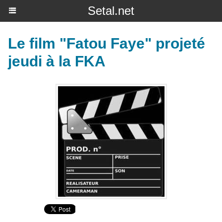
Setal.net
Le film "Fatou Faye" projeté
jeudi à la FKA