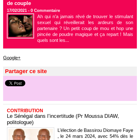
de couple
17/02/2021 -
0
Commentaire
Ah qui n’a jamais rêvé de trouver le stimulant
sexuel qui réveillerait les ardeurs de son
partenaire ? Un petit coup de mou et hop une
pincée de poudre magique et ça repart ! Mais
quels sont les...
Google+
Partager ce site
CONTRIBUTION
Le Sénégal dans l’incertitude (Pr Moussa DIAW,
politologue)
L’élection de Bassirou Diomaye Faye
, le 24 mars 2024, avec 54% dès le