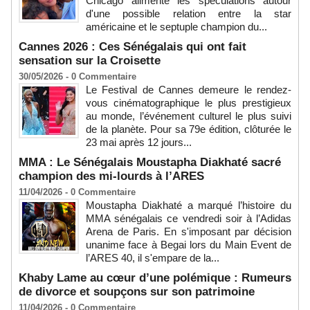
Chicago alimente les spéculations autour
d'une possible relation entre la star
américaine et le septuple champion du...
Cannes 2026 : Ces Sénégalais qui ont fait
sensation sur la Croisette
30/05/2026 -
0
Commentaire
Le Festival de Cannes demeure le rendez-
vous cinématographique le plus prestigieux
au monde, l’événement culturel le plus suivi
de la planète. Pour sa 79e édition, clôturée le
23 mai après 12 jours...
MMA : Le Sénégalais Moustapha Diakhaté sacré
champion des mi-lourds à l’ARES
11/04/2026 -
0
Commentaire
Moustapha Diakhaté a marqué l’histoire du
MMA sénégalais ce vendredi soir à l’Adidas
Arena de Paris. En s'imposant par décision
unanime face à Begai lors du Main Event de
l’ARES 40, il s'empare de la...
Khaby Lame au cœur d’une polémique : Rumeurs
de divorce et soupçons sur son patrimoine
11/04/2026 -
0
Commentaire