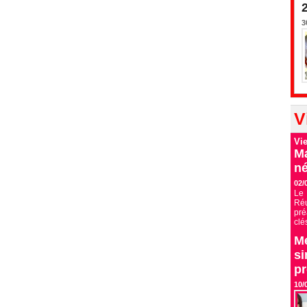
3
V
Vi
Ma
né
02/
Le 
Ré
pré
clé
Me
si
p
10/