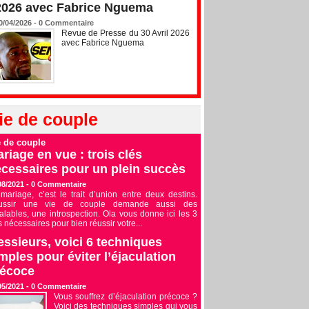
2026 avec Fabrice Nguema
0/04/2026 -
0
Commentaire
Revue de Presse du 30 Avril 2026
avec Fabrice Nguema
ie de couple
e de couple
riage en vue : trois clés
cessaires pour un plein succès
08/2021 -
0
Commentaire
mariage, c’est le trait d’union entre deux destins.
ussir une vie de couple demande aussi des
alables, une introspection. Ola vous donne ici les 3
s nécessaires pour bien réussir votre...
ssieurs, voici 6 techniques
mples pour éviter l’éjaculation
récoce
05/2021 -
0
Commentaire
Vous souffrez d’éjaculation précoce ?
Voici des techniques simples qui vous