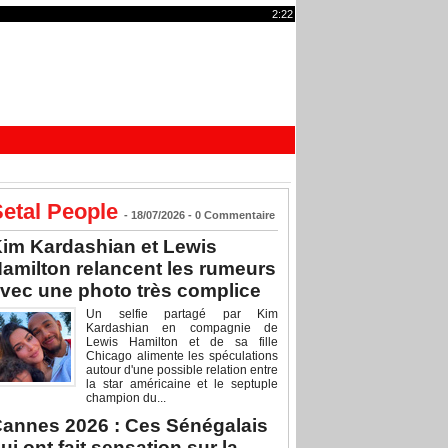
2:22
etal People
- 18/07/2026 -
0
Commentaire
im Kardashian et Lewis
amilton relancent les rumeurs
vec une photo très complice
Un selfie partagé par Kim
Kardashian en compagnie de
Lewis Hamilton et de sa fille
Chicago alimente les spéculations
autour d'une possible relation entre
la star américaine et le septuple
champion du...
annes 2026 : Ces Sénégalais
ui ont fait sensation sur la