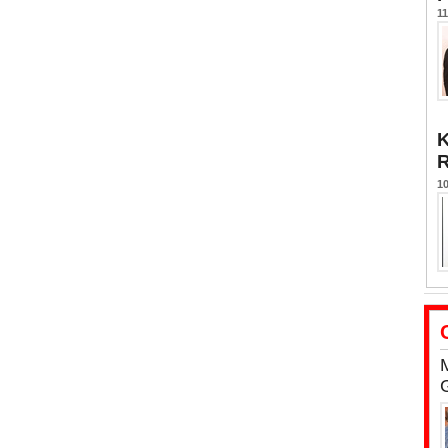
11
K
10