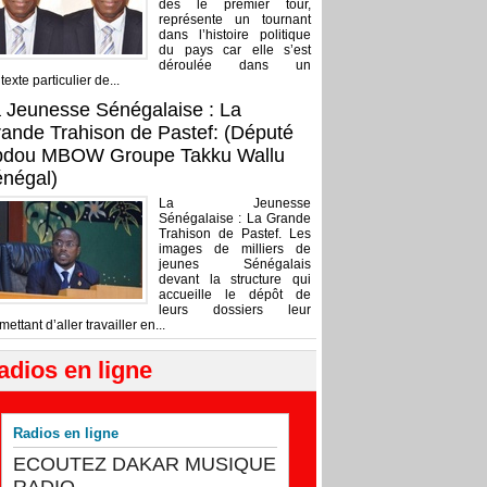
dès le premier tour,
représente un tournant
dans l’histoire politique
du pays car elle s’est
déroulée dans un
texte particulier de...
 Jeunesse Sénégalaise : La
ande Trahison de Pastef: (Député
bdou MBOW Groupe Takku Wallu
négal)
La Jeunesse
Sénégalaise : La Grande
Trahison de Pastef. Les
images de milliers de
jeunes Sénégalais
devant la structure qui
accueille le dépôt de
leurs dossiers leur
mettant d’aller travailler en...
adios en ligne
Radios en ligne
ECOUTEZ DAKAR MUSIQUE
RADIO