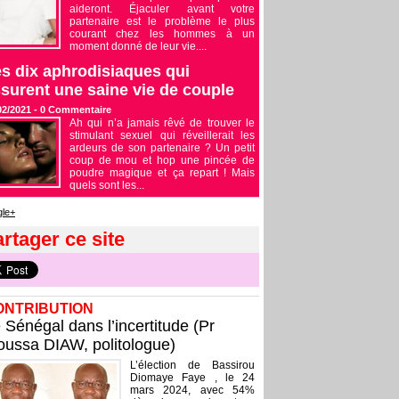
aideront. Éjaculer avant votre
partenaire est le problème le plus
courant chez les hommes à un
moment donné de leur vie....
s dix aphrodisiaques qui
surent une saine vie de couple
02/2021 -
0
Commentaire
Ah qui n’a jamais rêvé de trouver le
stimulant sexuel qui réveillerait les
ardeurs de son partenaire ? Un petit
coup de mou et hop une pincée de
poudre magique et ça repart ! Mais
quels sont les...
le+
rtager ce site
ONTRIBUTION
 Sénégal dans l’incertitude (Pr
ussa DIAW, politologue)
L’élection de Bassirou
Diomaye Faye , le 24
mars 2024, avec 54%