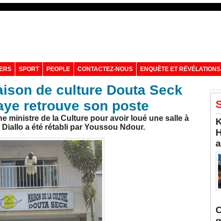
VERS
SPORT
PEOPLE
CONTACTEZ-NOUS
ENQUÊTE ET RÉVÉLATIONS
maison de culture Douta Seck
aye retrouve son poste
S
ministre de la Culture pour avoir loué une salle à
K
Diallo a été rétabli par Youssou Ndour.
H
a
C
q