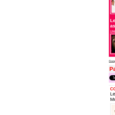
Le
as
17/
Goog
Pa
C
Le
Mo