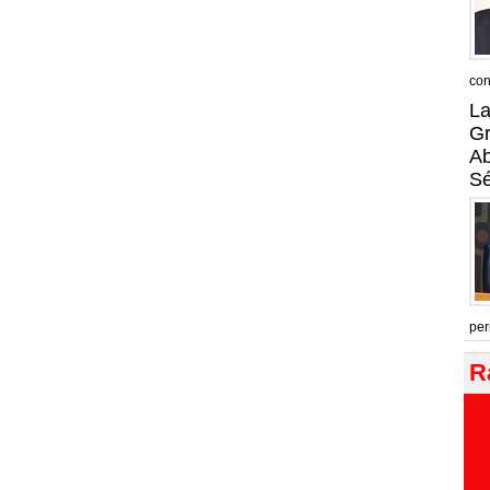
con
La
Gr
A
Sé
per
R