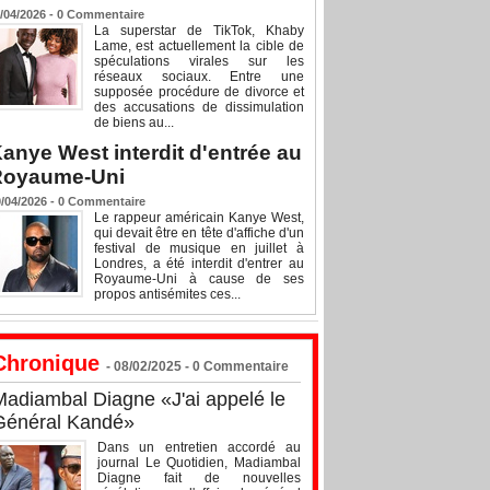
/04/2026 -
0
Commentaire
La superstar de TikTok, Khaby
Lame, est actuellement la cible de
spéculations virales sur les
réseaux sociaux. Entre une
supposée procédure de divorce et
des accusations de dissimulation
de biens au...
anye West interdit d'entrée au
Royaume-Uni
/04/2026 -
0
Commentaire
Le rappeur américain Kanye West,
qui devait être en tête d'affiche d'un
festival de musique en juillet à
Londres, a été interdit d'entrer au
Royaume-Uni à cause de ses
propos antisémites ces...
Chronique
- 08/02/2025 -
0
Commentaire
Madiambal Diagne «J'ai appelé le
Général Kandé»
Dans un entretien accordé au
journal Le Quotidien, Madiambal
Diagne fait de nouvelles