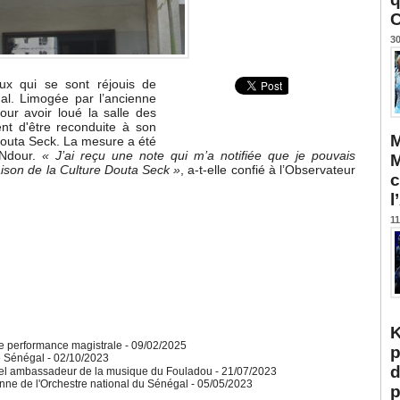
C
30
ux qui se sont réjouis de
gal. Limogée par l’ancienne
ur avoir loué la salle des
ent d'être reconduite à son
M
 Douta Seck. La mesure a été
 Ndour.
« J’ai reçu une note qui m’a notifiée que je pouvais
M
ison de la Culture Douta Seck »
, a-t-elle confié à l’Observateur
c
l
11
K
ne performance magistrale
- 09/02/2025
p
le Sénégal
- 02/10/2023
d
vel ambassadeur de la musique du Fouladou
- 21/07/2023
ne de l'Orchestre national du Sénégal
- 05/05/2023
p