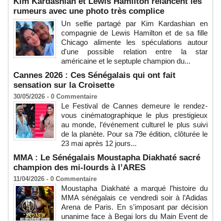
Kim Kardashian et Lewis Hamilton relancent les
rumeurs avec une photo très complice
Un selfie partagé par Kim Kardashian en
compagnie de Lewis Hamilton et de sa fille
Chicago alimente les spéculations autour
d'une possible relation entre la star
américaine et le septuple champion du...
Cannes 2026 : Ces Sénégalais qui ont fait
sensation sur la Croisette
30/05/2026 -
0
Commentaire
Le Festival de Cannes demeure le rendez-
vous cinématographique le plus prestigieux
au monde, l’événement culturel le plus suivi
de la planète. Pour sa 79e édition, clôturée le
23 mai après 12 jours...
MMA : Le Sénégalais Moustapha Diakhaté sacré
champion des mi-lourds à l’ARES
11/04/2026 -
0
Commentaire
Moustapha Diakhaté a marqué l’histoire du
MMA sénégalais ce vendredi soir à l’Adidas
Arena de Paris. En s'imposant par décision
unanime face à Begai lors du Main Event de