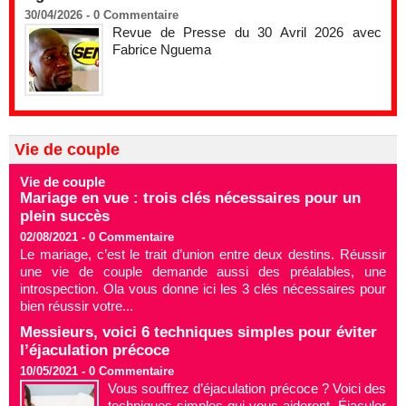
30/04/2026 -
0
Commentaire
Revue de Presse du 30 Avril 2026 avec
Fabrice Nguema
Vie de couple
Vie de couple
Mariage en vue : trois clés nécessaires pour un
plein succès
02/08/2021 -
0
Commentaire
Le mariage, c’est le trait d’union entre deux destins. Réussir
une vie de couple demande aussi des préalables, une
introspection. Ola vous donne ici les 3 clés nécessaires pour
bien réussir votre...
Messieurs, voici 6 techniques simples pour éviter
l’éjaculation précoce
10/05/2021 -
0
Commentaire
Vous souffrez d’éjaculation précoce ? Voici des
techniques simples qui vous aideront. Éjaculer