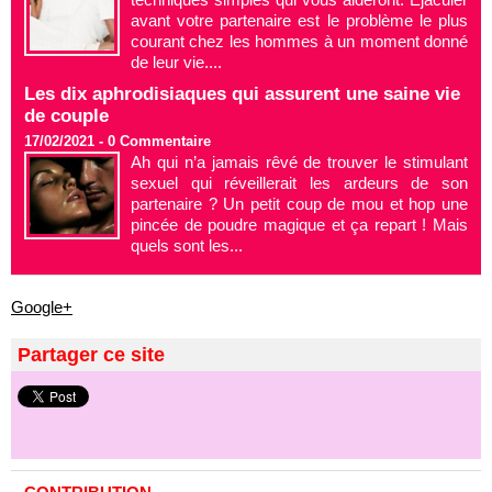
avant votre partenaire est le problème le plus
courant chez les hommes à un moment donné
de leur vie....
Les dix aphrodisiaques qui assurent une saine vie
de couple
17/02/2021 -
0
Commentaire
Ah qui n’a jamais rêvé de trouver le stimulant
sexuel qui réveillerait les ardeurs de son
partenaire ? Un petit coup de mou et hop une
pincée de poudre magique et ça repart ! Mais
quels sont les...
Google+
Partager ce site