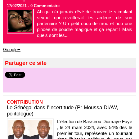
17/02/2021 -
0
Commentaire
Ah qui n’a jamais rêvé de trouver le stimulant
sexuel qui réveillerait les ardeurs de son
partenaire ? Un petit coup de mou et hop une
pincée de poudre magique et ça repart ! Mais
quels sont les...
Google+
Partager ce site
CONTRIBUTION
Le Sénégal dans l’incertitude (Pr Moussa DIAW,
politologue)
L’élection de Bassirou Diomaye Faye
, le 24 mars 2024, avec 54% dès le
premier tour, représente un tournant