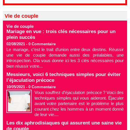
Vie de couple
Vie de couple
Mariage en vue : trois clés nécessaires pour un
plein succès
02/08/2021 -
0
Commentaire
Le mariage, c’est le trait d’union entre deux destins. Réussir
une vie de couple demande aussi des préalables, une
introspection. Ola vous donne ici les 3 clés nécessaires pour
bien réussir votre...
Messieurs, voici 6 techniques simples pour éviter
l’éjaculation précoce
10/05/2021 -
0
Commentaire
Vous souffrez d’éjaculation précoce ? Voici des
techniques simples qui vous aideront. Éjaculer
avant votre partenaire est le problème le plus
courant chez les hommes à un moment donné
de leur vie....
Les dix aphrodisiaques qui assurent une saine vie
de couple