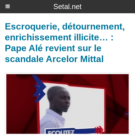
Setal.net
Escroquerie, détournement,
enrichissement illicite… :
Pape Alé revient sur le
scandale Arcelor Mittal