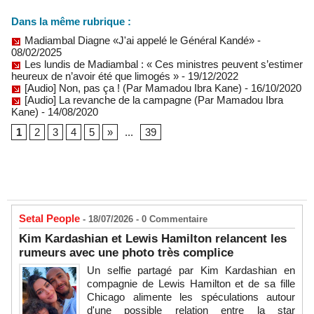
Dans la même rubrique :
Madiambal Diagne «J'ai appelé le Général Kandé»
-
08/02/2025
Les lundis de Madiambal : « Ces ministres peuvent s’estimer
heureux de n’avoir été que limogés »
- 19/12/2022
[Audio] Non, pas ça ! (Par Mamadou Ibra Kane)
- 16/10/2020
[Audio] La revanche de la campagne (Par Mamadou Ibra
Kane)
- 14/08/2020
1
2
3
4
5
»
...
39
Setal People
- 18/07/2026 -
0
Commentaire
Kim Kardashian et Lewis Hamilton relancent les
rumeurs avec une photo très complice
Un selfie partagé par Kim Kardashian en
compagnie de Lewis Hamilton et de sa fille
Chicago alimente les spéculations autour
d'une possible relation entre la star