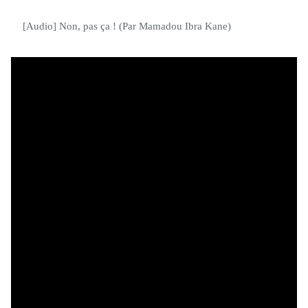
[Audio] Non, pas ça ! (Par Mamadou Ibra Kane)