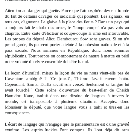
Attention au danger qui guette. Parce que l'atmosphère devient lourde
du fait de certains clivages de radicalité qui pointent. Les signaux, en
tous cas, clignotent. Le glaive à la place des fleurs ? Dans un pays qui
a toujours fait le choix des urnes, le "coupe-coupe" n'a pas voix au
chapitre. Entre carte d'électeur et coupe-coupe la rime est introuvable.
Les propos du député Aliou Dembourou Sow sont graves. Si on n'y
prend garde, ils peuvent porter atteinte à la cohésion nationale et à la
paix sociale. Nous sommes en République, donc nous sommes
républicains. Tout propos ou comportement de nature à mettre en péril
notre volonté du vivre-ensemble doit être banni.
La leçon d'humilité, mieux la leçon de vie ne nous vient-elle pas de
L'aventure ambiguë ? "Ce jour-là, Thierno l'avait encore battu.
Cependant, Samba Diallo savait son verset. Seulement sa langue lui
avait fourché." Cette scène d'ouverture du best-seller de Cheikh
Hamidou Kane, traduit dans une dizaine de langues à travers le
monde, est transposable à plusieurs situations. Acceptez donc
Monsieur le député, que votre langue vous a trahi et tirez-en les
conséquences.
L'écart de langage qui n'engage que le parlementaire est d'une gravité
extrême. Les esprits lucides l'ont compris. Ils l'ont déjà dit sans