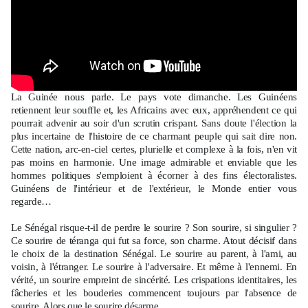
La Guinée nous parle. Le pays vote dimanche. Les Guinéens
retiennent leur souffle et, les Africains avec eux, appréhendent ce qui
pourrait advenir au soir d'un scrutin crispant. Sans doute l'élection la
plus incertaine de l'histoire de ce charmant peuple qui sait dire non.
Cette nation, arc-en-ciel certes, plurielle et complexe à la fois, n'en vit
pas moins en harmonie. Une image admirable et enviable que les
hommes politiques s'emploient à écorner à des fins électoralistes.
Guinéens de l'intérieur et de l'extérieur, le Monde entier vous
regarde…
Le Sénégal risque-t-il de perdre le sourire ? Son sourire, si singulier ?
Ce sourire de téranga qui fut sa force, son charme. Atout décisif dans
le choix de la destination Sénégal. Le sourire au parent, à l'ami, au
voisin, à l'étranger. Le sourire à l'adversaire. Et même à l'ennemi. En
vérité, un sourire empreint de sincérité. Les crispations identitaires, les
fâcheries et les bouderies commencent toujours par l'absence de
sourire. Alors que le sourire désarme.