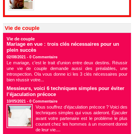
Vie de couple
Vie de couple
Mariage en vue : trois clés nécessaires pour un
plein succès
02/08/2021 -
0
Commentaire
Le mariage, c’est le trait d’union entre deux destins. Réussir
une vie de couple demande aussi des préalables, une
introspection. Ola vous donne ici les 3 clés nécessaires pour
bien réussir votre...
Messieurs, voici 6 techniques simples pour éviter
l’éjaculation précoce
10/05/2021 -
0
Commentaire
Vous souffrez d’éjaculation précoce ? Voici des
techniques simples qui vous aideront. Éjaculer
avant votre partenaire est le problème le plus
courant chez les hommes à un moment donné
de leur vie....