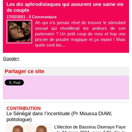
Les dix aphrodisiaques qui assurent une saine vie
de couple
17/02/2021 -
0
Commentaire
Ah qui n’a jamais rêvé de trouver le stimulant
sexuel qui réveillerait les ardeurs de son
partenaire ? Un petit coup de mou et hop une
pincée de poudre magique et ça repart ! Mais
quels sont les...
Google+
Partager ce site
CONTRIBUTION
Le Sénégal dans l’incertitude (Pr Moussa DIAW,
politologue)
L’élection de Bassirou Diomaye Faye