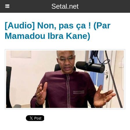
Setal.net
[Audio] Non, pas ça ! (Par
Mamadou Ibra Kane)