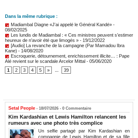
Dans la même rubrique :
Madiambal Diagne «J'ai appelé le Général Kandé»
-
08/02/2025
Les lundis de Madiambal : « Ces ministres peuvent s’estimer
heureux de n’avoir été que limogés »
- 19/12/2022
[Audio] La revanche de la campagne (Par Mamadou Ibra
Kane)
- 14/08/2020
Escroquerie, détournement, enrichissement illicite… : Pape
Alé revient sur le scandale Arcelor Mittal
- 05/06/2020
1
2
3
4
5
»
...
39
Setal People
- 18/07/2026 -
0
Commentaire
Kim Kardashian et Lewis Hamilton relancent les
rumeurs avec une photo très complice
Un selfie partagé par Kim Kardashian en
compagnie de Lewis Hamilton et de sa fille