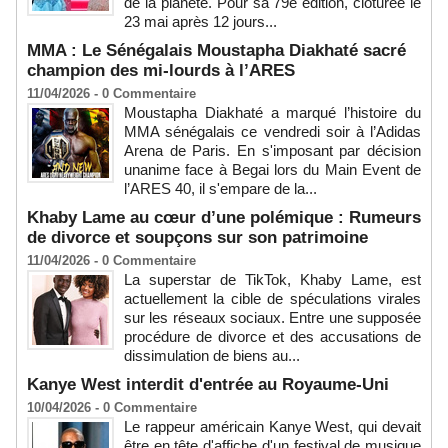
de la planète. Pour sa 79e édition, clôturée le
23 mai après 12 jours...
MMA : Le Sénégalais Moustapha Diakhaté sacré
champion des mi-lourds à l’ARES
11/04/2026 -
0
Commentaire
Moustapha Diakhaté a marqué l’histoire du
MMA sénégalais ce vendredi soir à l’Adidas
Arena de Paris. En s'imposant par décision
unanime face à Begai lors du Main Event de
l’ARES 40, il s'empare de la...
Khaby Lame au cœur d’une polémique : Rumeurs
de divorce et soupçons sur son patrimoine
11/04/2026 -
0
Commentaire
La superstar de TikTok, Khaby Lame, est
actuellement la cible de spéculations virales
sur les réseaux sociaux. Entre une supposée
procédure de divorce et des accusations de
dissimulation de biens au...
Kanye West interdit d'entrée au Royaume-Uni
10/04/2026 -
0
Commentaire
Le rappeur américain Kanye West, qui devait
être en tête d'affiche d'un festival de musique