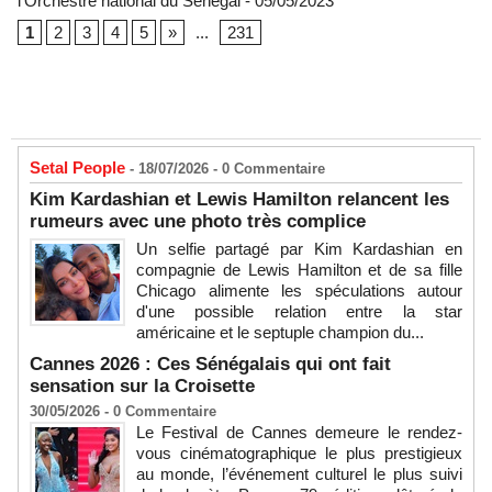
l'Orchestre national du Sénégal
- 05/05/2023
1
2
3
4
5
»
...
231
Setal People
- 18/07/2026 -
0
Commentaire
Kim Kardashian et Lewis Hamilton relancent les
rumeurs avec une photo très complice
Un selfie partagé par Kim Kardashian en
compagnie de Lewis Hamilton et de sa fille
Chicago alimente les spéculations autour
d'une possible relation entre la star
américaine et le septuple champion du...
Cannes 2026 : Ces Sénégalais qui ont fait
sensation sur la Croisette
30/05/2026 -
0
Commentaire
Le Festival de Cannes demeure le rendez-
vous cinématographique le plus prestigieux
au monde, l’événement culturel le plus suivi