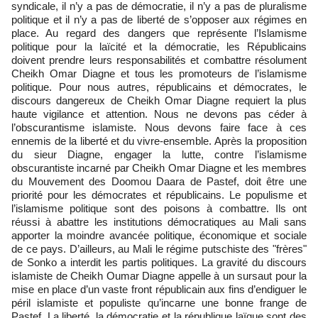
syndicale, il n’y a pas de démocratie, il n’y a pas de pluralisme
politique et il n’y a pas de liberté de s’opposer aux régimes en
place. Au regard des dangers que représente l’Islamisme
politique pour la laïcité et la démocratie, les Républicains
doivent prendre leurs responsabilités et combattre résolument
Cheikh Omar Diagne et tous les promoteurs de l’islamisme
politique. Pour nous autres, républicains et démocrates, le
discours dangereux de Cheikh Omar Diagne requiert la plus
haute vigilance et attention. Nous ne devons pas céder à
l’obscurantisme islamiste. Nous devons faire face à ces
ennemis de la liberté et du vivre-ensemble. Après la proposition
du sieur Diagne, engager la lutte, contre l’islamisme
obscurantiste incarné par Cheikh Omar Diagne et les membres
du Mouvement des Doomou Daara de Pastef, doit être une
priorité pour les démocrates et républicains. Le populisme et
l’islamisme politique sont des poisons à combattre. Ils ont
réussi à abattre les institutions démocratiques au Mali sans
apporter la moindre avancée politique, économique et sociale
de ce pays. D’ailleurs, au Mali le régime putschiste des "frères"
de Sonko a interdit les partis politiques. La gravité du discours
islamiste de Cheikh Oumar Diagne appelle à un sursaut pour la
mise en place d’un vaste front républicain aux fins d’endiguer le
péril islamiste et populiste qu’incarne une bonne frange de
Pastef. La liberté, la démocratie et la république laïque sont des