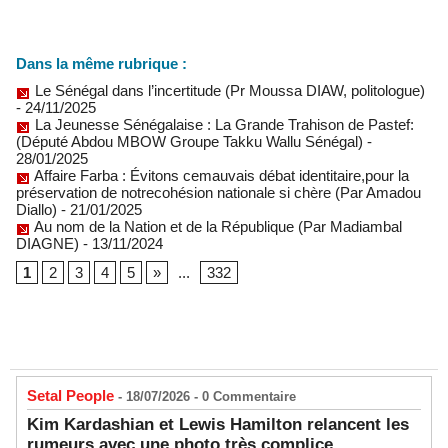
Dans la même rubrique :
Le Sénégal dans l’incertitude (Pr Moussa DIAW, politologue)
- 24/11/2025
La Jeunesse Sénégalaise : La Grande Trahison de Pastef:
(Député Abdou MBOW Groupe Takku Wallu Sénégal)
-
28/01/2025
Affaire Farba : Évitons cemauvais débat identitaire,pour la
préservation de notrecohésion nationale si chère (Par Amadou
Diallo)
- 21/01/2025
Au nom de la Nation et de la République (Par Madiambal
DIAGNE)
- 13/11/2024
1
2
3
4
5
»
...
332
Setal People
- 18/07/2026 -
0
Commentaire
Kim Kardashian et Lewis Hamilton relancent les
rumeurs avec une photo très complice