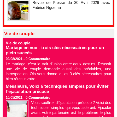
Revue de Presse du 30 Avril 2026 avec
Fabrice Nguema
Vie de couple
Vie de couple
Mariage en vue : trois clés nécessaires pour un
plein succès
02/08/2021 -
0
Commentaire
Le mariage, c’est le trait d’union entre deux destins. Réussir
une vie de couple demande aussi des préalables, une
introspection. Ola vous donne ici les 3 clés nécessaires pour
bien réussir votre...
Messieurs, voici 6 techniques simples pour éviter
l’éjaculation précoce
10/05/2021 -
0
Commentaire
Vous souffrez d’éjaculation précoce ? Voici des
techniques simples qui vous aideront. Éjaculer
avant votre partenaire est le problème le plus