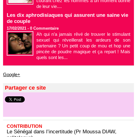
courant chez les hommes à un moment donné
de leur vie....
Les dix aphrodisiaques qui assurent une saine vie
de couple
17/02/2021 -
0
Commentaire
Ah qui n’a jamais rêvé de trouver le stimulant
sexuel qui réveillerait les ardeurs de son
partenaire ? Un petit coup de mou et hop une
pincée de poudre magique et ça repart ! Mais
quels sont les...
Google+
Partager ce site
CONTRIBUTION
Le Sénégal dans l’incertitude (Pr Moussa DIAW,